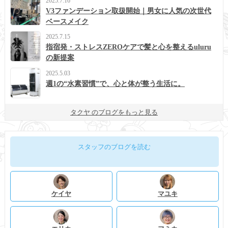
2025.7.16
V3ファンデーション取扱開始｜男女に人気の次世代
ベースメイク
2025.7.15
指宿発・ストレスZEROケアで髪と心を整えるuluru
の新提案
2025.5.03
週1の“水素習慣”で、心と体が整う生活に。
タクヤ のブログをもっと見る
スタッフのブログを読む
ケイヤ
マユキ