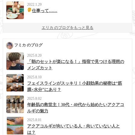
2022.1.29
仕事って……
エリカ のブログをもっと見る
フミカ のブログ
2025.8.20
「朝のセットが楽になる！」指宿で見つける理想の
メンズカット
2025.8.10
フェイスラインがスッキリ！小顔効果の秘密は“筋
膜×水分”にあり？
2025.8.02
年齢肌の救世主！30代・40代から始めたいアクアコ
ルギの魅力
2025.8.01
アクアコルギが向いている人・向いていない人と
は？