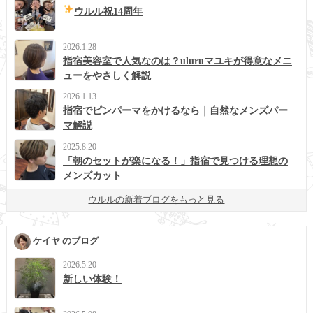
ウルル祝14周年
2026.1.28
指宿美容室で人気なのは？uluruマユキが得意なメニ
ューをやさしく解説
2026.1.13
指宿でピンパーマをかけるなら｜自然なメンズパー
マ解説
2025.8.20
「朝のセットが楽になる！」指宿で見つける理想の
メンズカット
ウルルの新着ブログをもっと見る
ケイヤ のブログ
2026.5.20
新しい体験！