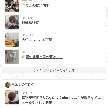
2026.5.08
ウルル祝14周年
2023.8.06
1691283647
2022.11.17
大切にしている言葉
2022.10.12
僕の健康と美の源は。。
ケイヤ のブログをもっと見る
マユキ のブログ
2026.1.28
指宿美容室で人気なのは？uluruマユキが得意なメニ
ューをやさしく解説