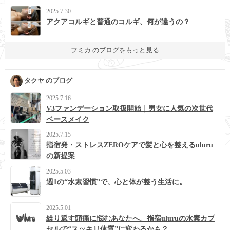
2025.7.30
アクアコルギと普通のコルギ、何が違うの？
フミカ のブログをもっと見る
タクヤ のブログ
2025.7.16
V3ファンデーション取扱開始｜男女に人気の次世代
ベースメイク
2025.7.15
指宿発・ストレスZEROケアで髪と心を整えるuluru
の新提案
2025.5.03
週1の“水素習慣”で、心と体が整う生活に。
2025.5.01
繰り返す頭痛に悩むあなたへ。指宿uluruの水素カプ
セルで“スッキリ体質”に変わるかも？