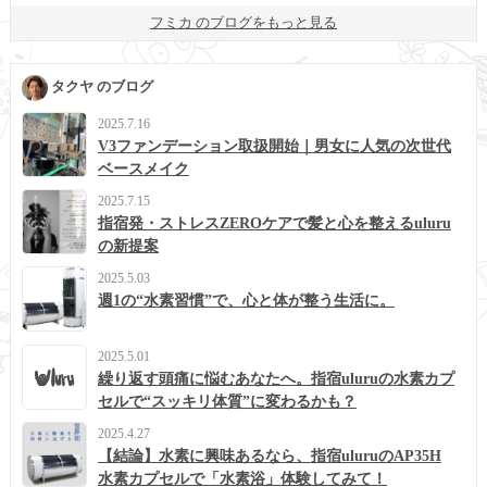
フミカ のブログをもっと見る
タクヤ のブログ
2025.7.16
V3ファンデーション取扱開始｜男女に人気の次世代
ベースメイク
2025.7.15
指宿発・ストレスZEROケアで髪と心を整えるuluru
の新提案
2025.5.03
週1の“水素習慣”で、心と体が整う生活に。
2025.5.01
繰り返す頭痛に悩むあなたへ。指宿uluruの水素カプ
セルで“スッキリ体質”に変わるかも？
2025.4.27
【結論】水素に興味あるなら、指宿uluruのAP35H
水素カプセルで「水素浴」体験してみて！