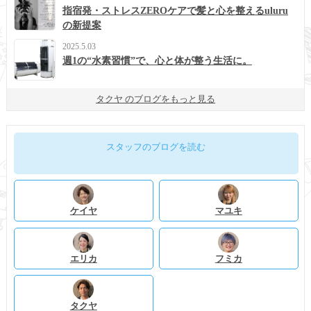
指宿発・ストレスZEROケアで髪と心を整えるuluru
の新提案
2025.5.03
週1の“水素習慣”で、心と体が整う生活に。
タクヤ のブログをもっと見る
スタッフのブログを読む
ケイヤ
マユキ
エリカ
フミカ
タクヤ