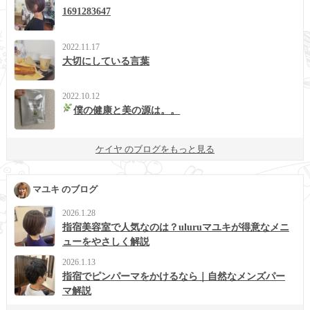
1691283647
2022.11.17
大切にしている言葉
2022.10.12
僕の健康と美の源は。。
ケイヤ のブログをもっと見る
マユキ のブログ
2026.1.28
指宿美容室で人気なのは？uluruマユキが得意なメニ
ューをやさしく解説
2026.1.13
指宿でピンパーマをかけるなら｜自然なメンズパー
マ解説