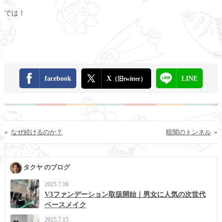
では！
facebook
X
LINE
（旧twitter）
«
なぜ続けるのか？
暗闇のトンネル
»
タクヤ のブログ
2025.7.16
V3ファンデーション取扱開始｜男女に人気の次世代
ベースメイク
2025.7.15