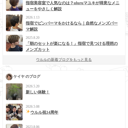
指宿美容室で人気なのは？uluruマユキが得意なメニ
ューをやさしく解説
2026.1.13
指宿でピンパーマをかけるなら｜自然なメンズパー
マ解説
2025.8.20
「朝のセットが楽になる！」指宿で見つける理想の
メンズカット
ウルルの新着ブログをもっと見る
ケイヤ のブログ
2026.5.20
新しい体験！
2026.5.08
ウルル祝14周年
2023.8.06