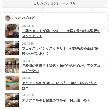
エリカ のブログをもっと見る
フミカ のブログ
2025.8.20
「朝のセットが楽になる！」指宿で見つける理想の
メンズカット
2025.8.10
フェイスラインがスッキリ！小顔効果の秘密は“筋
膜×水分”にあり？
2025.8.02
年齢肌の救世主！30代・40代から始めたいアクアコ
ルギの魅力
2025.8.01
アクアコルギが向いている人・向いていない人と
は？
2025.7.30
アクアコルギと普通のコルギ、何が違うの？