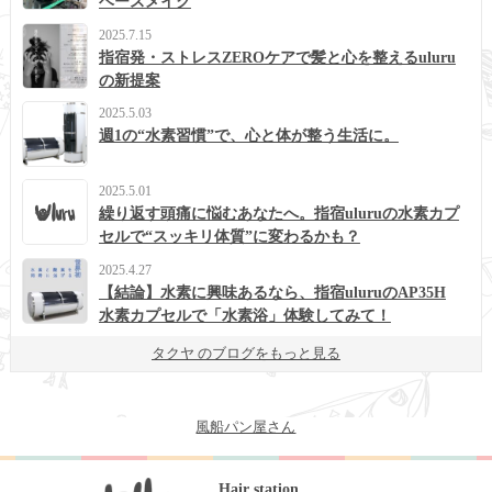
ベースメイク
2025.7.15
指宿発・ストレスZEROケアで髪と心を整えるuluru
の新提案
2025.5.03
週1の“水素習慣”で、心と体が整う生活に。
2025.5.01
繰り返す頭痛に悩むあなたへ。指宿uluruの水素カプ
セルで“スッキリ体質”に変わるかも？
2025.4.27
【結論】水素に興味あるなら、指宿uluruのAP35H
水素カプセルで「水素浴」体験してみて！
タクヤ のブログをもっと見る
風船パン屋さん
Hair station