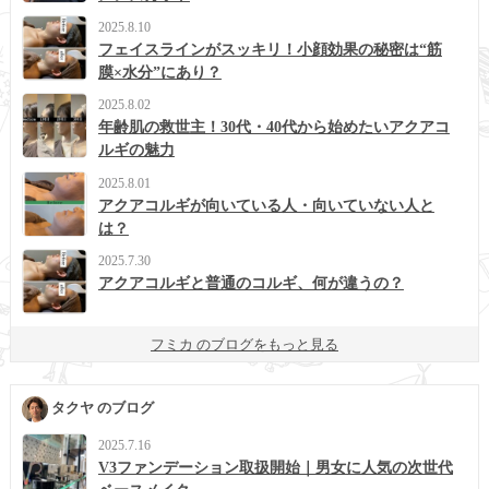
2025.8.10
フェイスラインがスッキリ！小顔効果の秘密は“筋
膜×水分”にあり？
2025.8.02
年齢肌の救世主！30代・40代から始めたいアクアコ
ルギの魅力
2025.8.01
アクアコルギが向いている人・向いていない人と
は？
2025.7.30
アクアコルギと普通のコルギ、何が違うの？
フミカ のブログをもっと見る
タクヤ のブログ
2025.7.16
V3ファンデーション取扱開始｜男女に人気の次世代