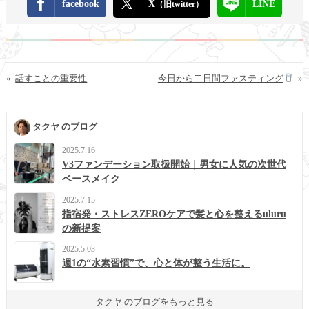
facebook
X
LINE
（旧twitter）
«
話すことの重要性
今日から二日間ファスティング
»
タクヤ のブログ
2025.7.16
V3ファンデーション取扱開始｜男女に人気の次世代
ベースメイク
2025.7.15
指宿発・ストレスZEROケアで髪と心を整えるuluru
の新提案
2025.5.03
週1の“水素習慣”で、心と体が整う生活に。
タクヤ のブログをもっと見る