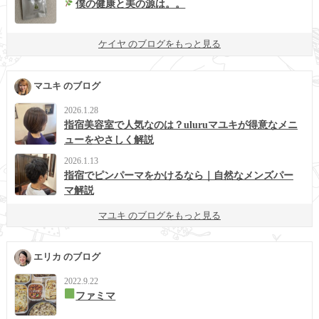
僕の健康と美の源は。。
ケイヤ のブログをもっと見る
マユキ のブログ
2026.1.28
指宿美容室で人気なのは？uluruマユキが得意なメニ
ューをやさしく解説
2026.1.13
指宿でピンパーマをかけるなら｜自然なメンズパー
マ解説
マユキ のブログをもっと見る
エリカ のブログ
2022.9.22
ファミマ