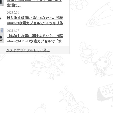
生活に。
2025.5.01
繰り返す頭痛に悩むあなたへ。指宿
uluruの水素カプセルで“スッキリ体
質”に変わるかも？
2025.4.27
【結論】水素に興味あるなら、指宿
uluruのAP35H水素カプセルで「水
素浴」体験してみて！
タクヤ のブログをもっと見る