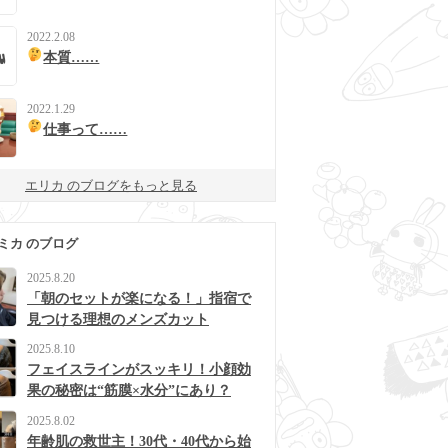
2022.2.08
本質……
2022.1.29
仕事って……
エリカ のブログをもっと見る
ミカ のブログ
2025.8.20
「朝のセットが楽になる！」指宿で
見つける理想のメンズカット
2025.8.10
フェイスラインがスッキリ！小顔効
果の秘密は“筋膜×水分”にあり？
2025.8.02
年齢肌の救世主！30代・40代から始