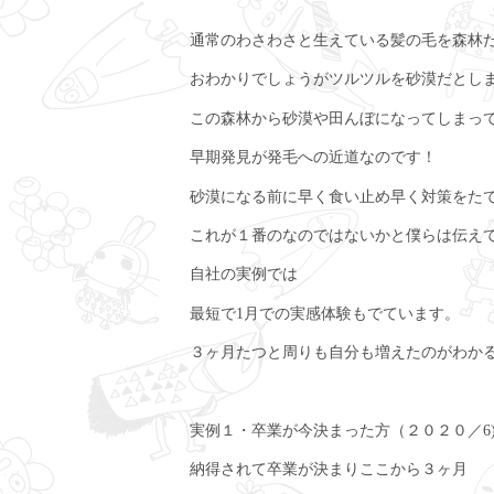
通常のわさわさと生えている髪の毛を森林
おわかりでしょうがツルツルを砂漠だとし
この森林から砂漠や田んぼになってしまっ
早期発見が発毛への近道なのです！
砂漠になる前に早く食い止め早く対策をた
これが１番のなのではないかと僕らは伝え
自社の実例では
最短で1月での実感体験もでています。
３ヶ月たつと周りも自分も増えたのがわか
実例１・卒業が今決まった方（２０２０／6
納得されて卒業が決まりここから３ヶ月