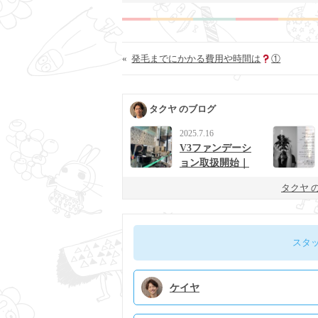
«
発毛までにかかる費用や時間は
①
タクヤ のブログ
2025.7.16
V3ファンデーシ
ョン取扱開始｜
男女に人気の次
タクヤ 
世代ベースメイ
ク
スタ
ケイヤ