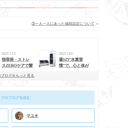
③一人一人にあった値段設定について
»
2025.7.15
2025.5.03
指宿発・ストレ
週1の“水素習
スZEROケアで髪
慣”で、心と体が
と心を整えるulur
整う生活に。
のブログをもっと見る
uの新提案
ッフのブログを読む
マユキ