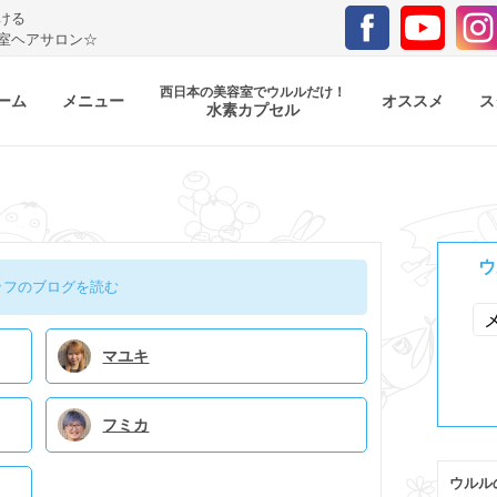
ける
室ヘアサロン☆
西日本の美容室でウルルだけ！
ーム
メニュー
オススメ
ス
水素カプセル
ウ
ッフのブログを読む
マユキ
フミカ
ウルル