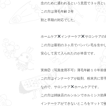
念のために通われるという意思で３ヶ月と
この方は薄毛年齢２年
割と早期の対応でした。
ホームケア
インナーケア
サロンケアの
この方は最初の３ヶ月でバンバン毛を生や
安心して見て入られたのが本音です。
実例②（写真使用不可）薄毛年齢１０年前
この方はインナーケアが錠剤、粉末共に苦
なので、サロンケア
ホームケアです。
この方は姉妹店のルンルンでホルミシス効
インナーケアができないところをマットで