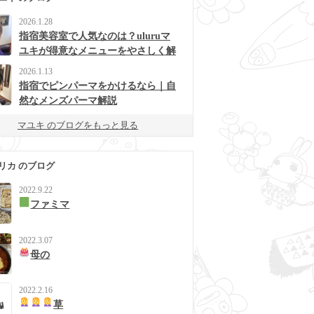
2026.1.28
指宿美容室で人気なのは？uluruマ
ユキが得意なメニューをやさしく解
説
2026.1.13
指宿でピンパーマをかけるなら｜自
然なメンズパーマ解説
マユキ のブログをもっと見る
リカ のブログ
2022.9.22
ファミマ
2022.3.07
母の
2022.2.16
草