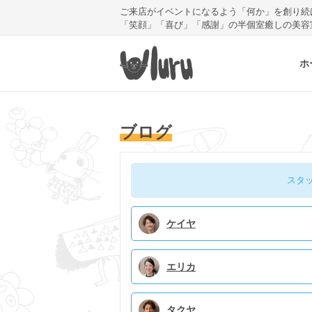
ご来店がイベントになるよう「何か」を創り続
「笑顔」「喜び」「感謝」の半個室癒しの美容
ホ
ブログ
スタ
ケイヤ
エリカ
タクヤ