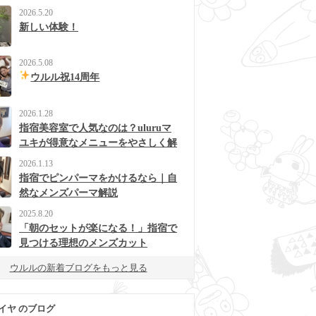
2026.5.20
新しい体験！
2026.5.08
ウルル祝14周年
2026.1.28
指宿美容室で人気なのは？uluruマ
ユキが得意なメニューをやさしく解
説
2026.1.13
指宿でピンパーマをかけるなら｜自
然なメンズパーマ解説
2025.8.20
「朝のセットが楽になる！」指宿で
見つける理想のメンズカット
ウルルの新着ブログをもっと見る
イヤ のブログ