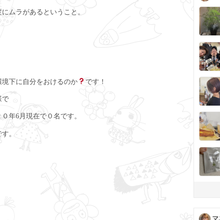
度にムラがあるということ。
環境下に自分をおけるのか
です！
様で
０年6月現在で０名です。
です。
マ