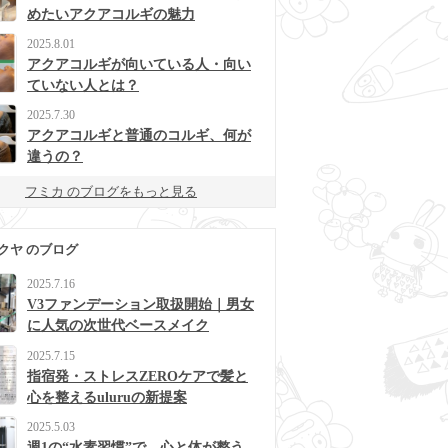
めたいアクアコルギの魅力
2025.8.01
アクアコルギが向いている人・向い
ていない人とは？
2025.7.30
アクアコルギと普通のコルギ、何が
違うの？
フミカ のブログをもっと見る
クヤ のブログ
2025.7.16
V3ファンデーション取扱開始｜男女
に人気の次世代ベースメイク
2025.7.15
指宿発・ストレスZEROケアで髪と
心を整えるuluruの新提案
2025.5.03
週1の“水素習慣”で、心と体が整う