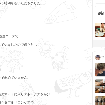
いう時間ををいただきました。
最速コースで
していましたので僕たちも
フ
後
手で飲めていません。
果のマットに入りデトックスをかけ
補うダブルサロンケアで