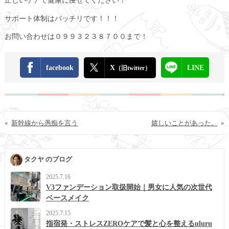
正しいケアで健康に痩せてください！
サポート体制はバッチリです！！！
お問い合わせは０９９３２３８７００まで！
facebook
X
LINE
（旧twitter）
«
新幹線から愚痴を言う
嬉しいことがあった。
»
タクヤ のブログ
2025.7.16
V3ファンデーション取扱開始｜男女に人気の次世代
ベースメイク
2025.7.15
指宿発・ストレスZEROケアで髪と心を整えるuluru