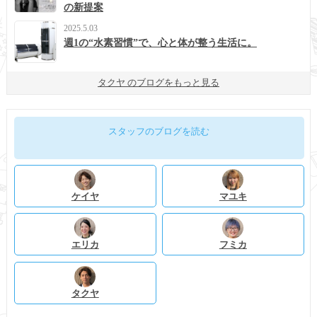
の新提案
2025.5.03
週1の“水素習慣”で、心と体が整う生活に。
タクヤ のブログをもっと見る
スタッフのブログを読む
ケイヤ
マユキ
エリカ
フミカ
タクヤ