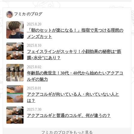
フミカ のブログ
2025.8.20
「朝のセットが楽になる！」指宿で見つける理想の
メンズカット
2025.8.10
フェイスラインがスッキリ！小顔効果の秘密は“筋
膜×水分”にあり？
2025.8.02
年齢肌の救世主！30代・40代から始めたいアクアコ
ルギの魅力
2025.8.01
アクアコルギが向いている人・向いていない人と
は？
2025.7.30
アクアコルギと普通のコルギ、何が違うの？
フミカ のブログをもっと見る