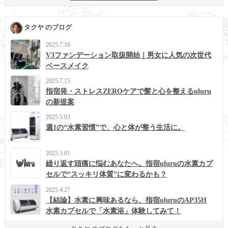
タクヤ のブログ
2025.7.16
V3ファンデーション取扱開始｜男女に人気の次世代
ベースメイク
2025.7.15
指宿発・ストレスZEROケアで髪と心を整えるuluru
の新提案
2025.5.03
週1の“水素習慣”で、心と体が整う生活に。
2025.5.01
繰り返す頭痛に悩むあなたへ。指宿uluruの水素カプ
セルで“スッキリ体質”に変わるかも？
2025.4.27
【結論】水素に興味あるなら、指宿uluruのAP35H
水素カプセルで「水素浴」体験してみて！