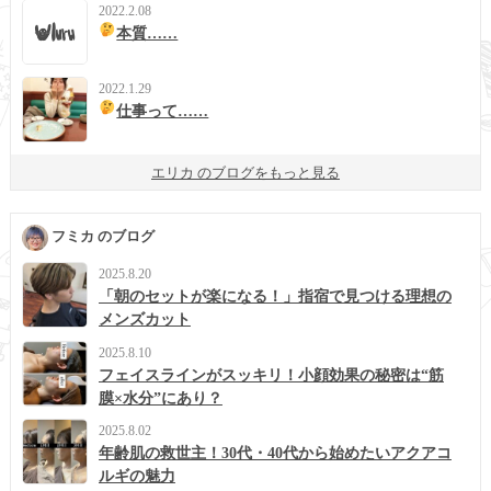
2022.2.08
本質……
2022.1.29
仕事って……
エリカ のブログをもっと見る
フミカ のブログ
2025.8.20
「朝のセットが楽になる！」指宿で見つける理想の
メンズカット
2025.8.10
フェイスラインがスッキリ！小顔効果の秘密は“筋
膜×水分”にあり？
2025.8.02
年齢肌の救世主！30代・40代から始めたいアクアコ
ルギの魅力