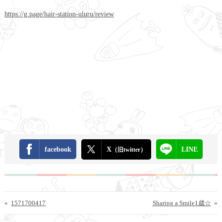
https://g.page/hair-station-uluru/review
facebook
X
LINE
（旧twitter）
«
1571700417
Sharing a Smile1歳☆
»