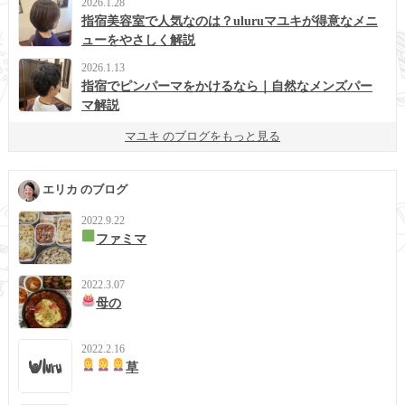
2026.1.28
指宿美容室で人気なのは？uluruマユキが得意なメニ
ューをやさしく解説
2026.1.13
指宿でピンパーマをかけるなら｜自然なメンズパー
マ解説
マユキ のブログをもっと見る
エリカ のブログ
2022.9.22
ファミマ
2022.3.07
母の
2022.2.16
草