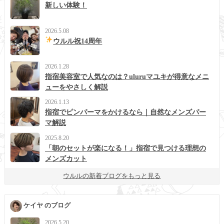
新しい体験！
2026.5.08
ウルル祝14周年
2026.1.28
指宿美容室で人気なのは？uluruマユキが得意なメニ
ューをやさしく解説
2026.1.13
指宿でピンパーマをかけるなら｜自然なメンズパー
マ解説
2025.8.20
「朝のセットが楽になる！」指宿で見つける理想の
メンズカット
ウルルの新着ブログをもっと見る
ケイヤ のブログ
2026.5.20