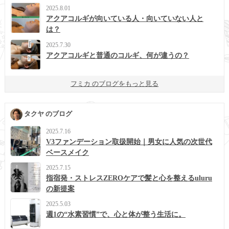
2025.8.01
アクアコルギが向いている人・向いていない人と
は？
2025.7.30
アクアコルギと普通のコルギ、何が違うの？
フミカ のブログをもっと見る
タクヤ のブログ
2025.7.16
V3ファンデーション取扱開始｜男女に人気の次世代
ベースメイク
2025.7.15
指宿発・ストレスZEROケアで髪と心を整えるuluru
の新提案
2025.5.03
週1の“水素習慣”で、心と体が整う生活に。