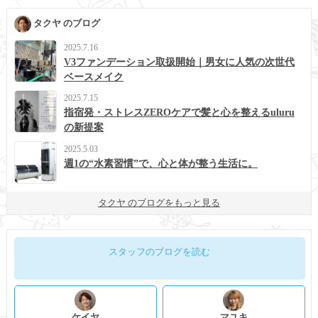
タクヤ のブログ
2025.7.16
V3ファンデーション取扱開始｜男女に人気の次世代
ベースメイク
2025.7.15
指宿発・ストレスZEROケアで髪と心を整えるuluru
の新提案
2025.5.03
週1の“水素習慣”で、心と体が整う生活に。
タクヤ のブログをもっと見る
スタッフのブログを読む
ケイヤ
マユキ