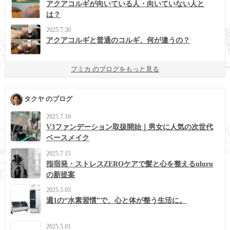
アクアコルギが向いている人・向いていない人と
は？
2025.7.30
アクアコルギと普通のコルギ、何が違うの？
フミカ のブログをもっと見る
タクヤ のブログ
2025.7.16
V3ファンデーション取扱開始｜男女に人気の次世代
ベースメイク
2025.7.15
指宿発・ストレスZEROケアで髪と心を整えるuluru
の新提案
2025.5.03
週1の“水素習慣”で、心と体が整う生活に。
2025.5.01