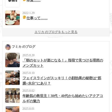
本質……
2022.1.29
仕事って……
エリカ のブログをもっと見る
フミカ のブログ
2025.8.20
「朝のセットが楽になる！」指宿で見つける理想の
メンズカット
2025.8.10
フェイスラインがスッキリ！小顔効果の秘密は“筋
膜×水分”にあり？
2025.8.02
年齢肌の救世主！30代・40代から始めたいアクアコ
ルギの魅力
2025.8.01