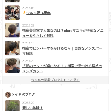
2026.5.08
ウルル祝14周年
2026.1.28
指宿美容室で人気なのは？uluruマユキが得意なメニ
ューをやさしく解説
2026.1.13
指宿でピンパーマをかけるなら｜自然なメンズパー
マ解説
2025.8.20
「朝のセットが楽になる！」指宿で見つける理想の
メンズカット
ウルルの新着ブログをもっと見る
ケイヤ のブログ
2026.5.20
新しい体験！