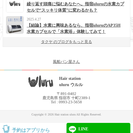
繰り返す頭痛に悩むあなたへ。指宿uluruの水素カプ
セルで“スッキリ体質”に変わるかも？
2025.4.27
【結論】水素に興味あるなら、指宿uluruのAP35H
水素カプセルで「水素浴」体験してみて！
タクヤ のブログをもっと見る
風船パン屋さん
Hair station
uluru ウルル
〒891-0402
鹿児島県 指宿市 十町2389-1
Tel : 0993-23-5658
Copyright © 2026 Hair station uluru All Rights Reserved.
LINE
予約はアプリから