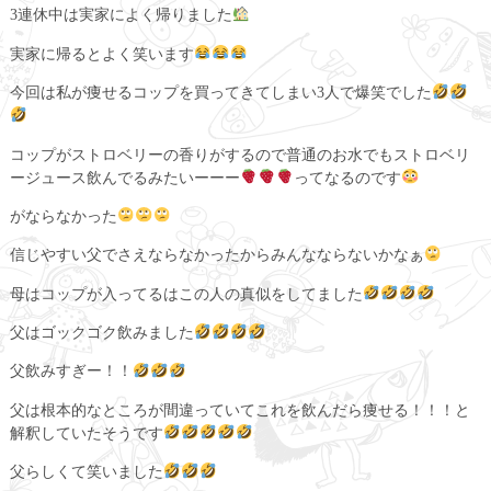
3連休中は実家によく帰りました
実家に帰るとよく笑います
今回は私が痩せるコップを買ってきてしまい3人で爆笑でした
コップがストロベリーの香りがするので普通のお水でもストロベリ
ージュース飲んでるみたいーーー
ってなるのです
がならなかった
信じやすい父でさえならなかったからみんなならないかなぁ
母はコップが入ってるはこの人の真似をしてました
父はゴックゴク飲みました
父飲みすぎー！！
父は根本的なところが間違っていてこれを飲んだら痩せる！！！と
解釈していたそうです
父らしくて笑いました