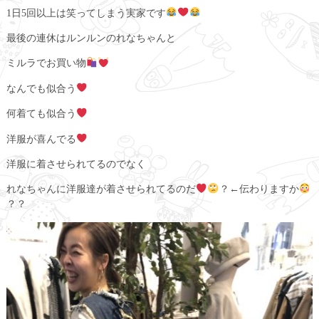
1日5回以上は笑ってしまう実家です
最後の連休はルンルンのれなちゃんと
ミルラでお買い物
なんでも似合う
何着ても似合う
洋服が喜んでる
洋服に着させられてるのでなく
れなちゃんに洋服達が着させられてるのだ
？←伝わりますか
？？