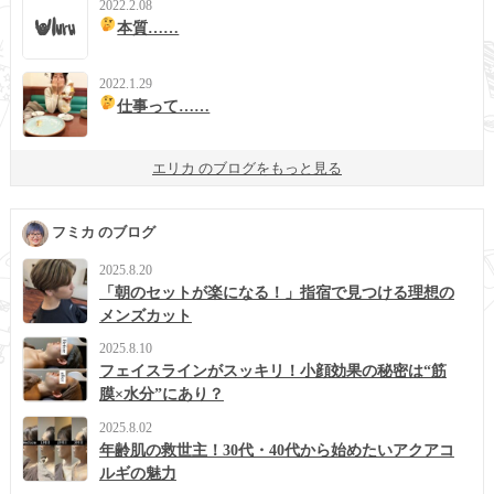
2022.2.08
本質……
2022.1.29
仕事って……
エリカ のブログをもっと見る
フミカ のブログ
2025.8.20
「朝のセットが楽になる！」指宿で見つける理想の
メンズカット
2025.8.10
フェイスラインがスッキリ！小顔効果の秘密は“筋
膜×水分”にあり？
2025.8.02
年齢肌の救世主！30代・40代から始めたいアクアコ
ルギの魅力