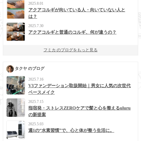
2025.8.01
アクアコルギが向いている人・向いていない人と
は？
2025.7.30
アクアコルギと普通のコルギ、何が違うの？
フミカ のブログをもっと見る
タクヤ のブログ
2025.7.16
V3ファンデーション取扱開始｜男女に人気の次世代
ベースメイク
2025.7.15
指宿発・ストレスZEROケアで髪と心を整えるuluru
の新提案
2025.5.03
週1の“水素習慣”で、心と体が整う生活に。