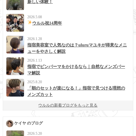
新しい体験！
2026.5.08
ウルル祝14周年
2026.1.28
指宿美容室で人気なのは？uluruマユキが得意なメニ
ューをやさしく解説
2026.1.13
指宿でピンパーマをかけるなら｜自然なメンズパー
マ解説
2025.8.20
「朝のセットが楽になる！」指宿で見つける理想の
メンズカット
ウルルの新着ブログをもっと見る
ケイヤ のブログ
2026.5.20