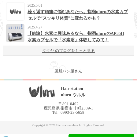
2025.5.01
繰り返す頭痛に悩むあなたへ。指宿uluruの水素カプ
セルで“スッキリ体質”に変わるかも？
2025.4.27
【結論】水素に興味あるなら、指宿uluruのAP35H
水素カプセルで「水素浴」体験してみて！
タクヤ のブログをもっと見る
風船パン屋さん
Hair station
uluru ウルル
〒891-0402
鹿児島県 指宿市 十町2389-1
Tel : 0993-23-5658
Copyright © 2026 Hair station uluru All Rights Reserved.