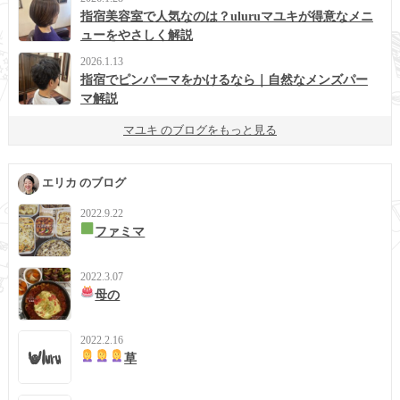
指宿美容室で人気なのは？uluruマユキが得意なメニ
ューをやさしく解説
2026.1.13
指宿でピンパーマをかけるなら｜自然なメンズパー
マ解説
マユキ のブログをもっと見る
エリカ のブログ
2022.9.22
ファミマ
2022.3.07
母の
2022.2.16
草