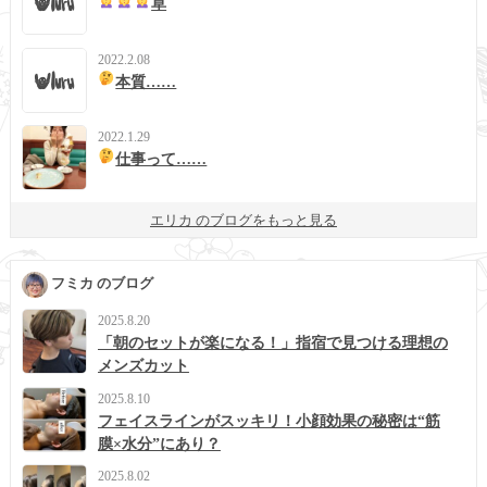
草
2022.2.08
本質……
2022.1.29
仕事って……
エリカ のブログをもっと見る
フミカ のブログ
2025.8.20
「朝のセットが楽になる！」指宿で見つける理想の
メンズカット
2025.8.10
フェイスラインがスッキリ！小顔効果の秘密は“筋
膜×水分”にあり？
2025.8.02