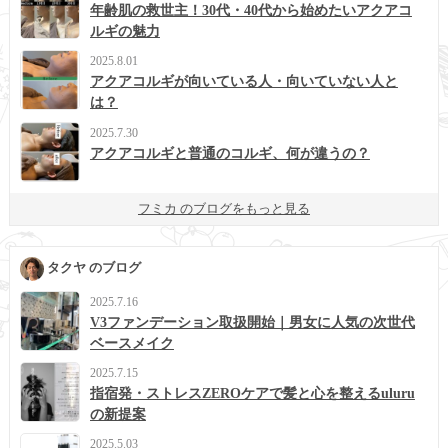
年齢肌の救世主！30代・40代から始めたいアクアコ
ルギの魅力
2025.8.01
アクアコルギが向いている人・向いていない人と
は？
2025.7.30
アクアコルギと普通のコルギ、何が違うの？
フミカ のブログをもっと見る
タクヤ のブログ
2025.7.16
V3ファンデーション取扱開始｜男女に人気の次世代
ベースメイク
2025.7.15
指宿発・ストレスZEROケアで髪と心を整えるuluru
の新提案
2025.5.03