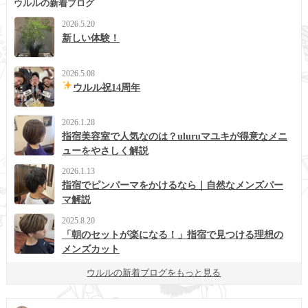
ウルルの新着ブログ
2026.5.20
新しい体験！
2026.5.08
ウルル祝14周年
2026.1.28
指宿美容室で人気なのは？uluruマユキが得意なメニ
ューをやさしく解説
2026.1.13
指宿でピンパーマをかけるなら｜自然なメンズパー
マ解説
2025.8.20
「朝のセットが楽になる！」指宿で見つける理想の
メンズカット
ウルルの新着ブログをもっと見る