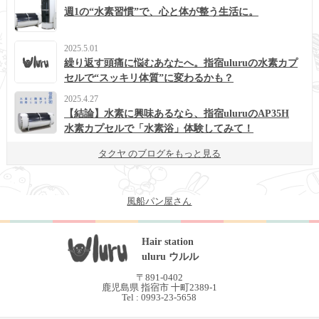
週1の“水素習慣”で、心と体が整う生活に。
2025.5.01
繰り返す頭痛に悩むあなたへ。指宿uluruの水素カプ
セルで“スッキリ体質”に変わるかも？
2025.4.27
【結論】水素に興味あるなら、指宿uluruのAP35H
水素カプセルで「水素浴」体験してみて！
タクヤ のブログをもっと見る
風船パン屋さん
Hair station
uluru ウルル
〒891-0402
鹿児島県 指宿市 十町2389-1
Tel : 0993-23-5658