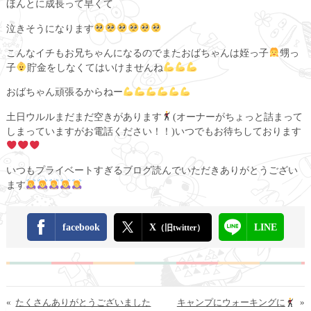
ほんとに成長って早くて
泣きそうになります
こんなイチもお兄ちゃんになるのでまたおばちゃんは姪っ子
甥っ
子
貯金をしなくてはいけませんね
おばちゃん頑張るからねー
土日ウルルまだまだ空きがあります
(オーナーがちょっと詰まって
しまっていますがお電話ください！！)いつでもお待ちしております
いつもプライベートすぎるブログ読んでいただきありがとうござい
ます
facebook
X
LINE
（旧twitter）
«
たくさんありがとうございました
キャンプにウォーキングに
»