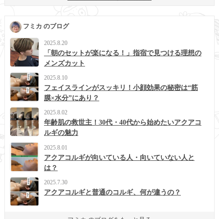
フミカ のブログ
2025.8.20
「朝のセットが楽になる！」指宿で見つける理想の
メンズカット
2025.8.10
フェイスラインがスッキリ！小顔効果の秘密は“筋
膜×水分”にあり？
2025.8.02
年齢肌の救世主！30代・40代から始めたいアクアコ
ルギの魅力
2025.8.01
アクアコルギが向いている人・向いていない人と
は？
2025.7.30
アクアコルギと普通のコルギ、何が違うの？