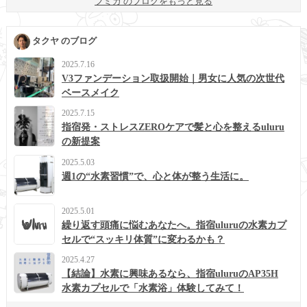
フミカ のブログをもっと見る
タクヤ のブログ
2025.7.16
V3ファンデーション取扱開始｜男女に人気の次世代
ベースメイク
2025.7.15
指宿発・ストレスZEROケアで髪と心を整えるuluru
の新提案
2025.5.03
週1の“水素習慣”で、心と体が整う生活に。
2025.5.01
繰り返す頭痛に悩むあなたへ。指宿uluruの水素カプ
セルで“スッキリ体質”に変わるかも？
2025.4.27
【結論】水素に興味あるなら、指宿uluruのAP35H
水素カプセルで「水素浴」体験してみて！