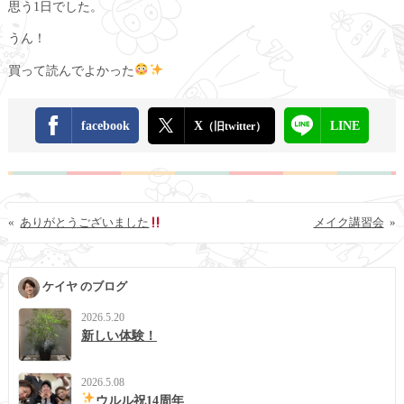
思う1日でした。
うん！
買って読んでよかった
facebook
X
LINE
（旧twitter）
«
ありがとうございました
メイク講習会
»
ケイヤ のブログ
2026.5.20
新しい体験！
2026.5.08
ウルル祝14周年