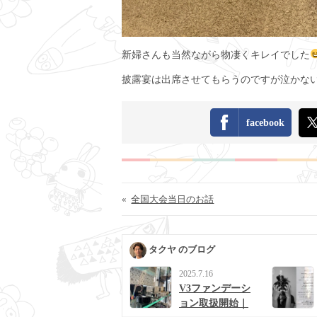
新婦さんも当然ながら物凄くキレイでした
披露宴は出席させてもらうのですが泣かな
facebook
«
全国大会当日のお話
タクヤ のブログ
2025.7.16
V3ファンデーシ
ョン取扱開始｜