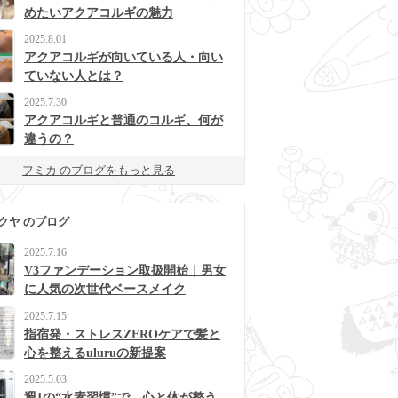
めたいアクアコルギの魅力
2025.8.01
アクアコルギが向いている人・向い
ていない人とは？
2025.7.30
アクアコルギと普通のコルギ、何が
違うの？
フミカ のブログをもっと見る
クヤ のブログ
2025.7.16
V3ファンデーション取扱開始｜男女
に人気の次世代ベースメイク
2025.7.15
指宿発・ストレスZEROケアで髪と
心を整えるuluruの新提案
2025.5.03
週1の“水素習慣”で、心と体が整う