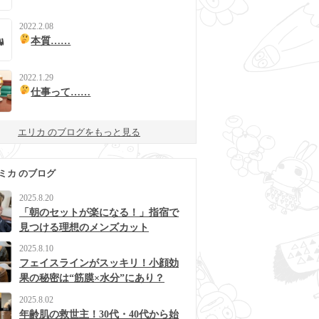
2022.2.08
本質……
2022.1.29
仕事って……
エリカ のブログをもっと見る
ミカ のブログ
2025.8.20
「朝のセットが楽になる！」指宿で
見つける理想のメンズカット
2025.8.10
フェイスラインがスッキリ！小顔効
果の秘密は“筋膜×水分”にあり？
2025.8.02
年齢肌の救世主！30代・40代から始