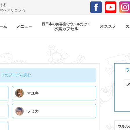
ける
室ヘアサロン☆
西日本の美容室でウルルだけ！
ーム
メニュー
オススメ
ス
水素カプセル
ウ
ッフのブログを読む
マユキ
フミカ
ウルル