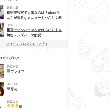
2026.1.28
指宿美容室で人気なのは？uluruマ
ユキが得意なメニューをやさしく解
説
2026.1.13
指宿でピンパーマをかけるなら｜自
然なメンズパーマ解説
マユキ のブログをもっと見る
リカ のブログ
2022.9.22
ファミマ
2022.3.07
母の
2022.2.16
草