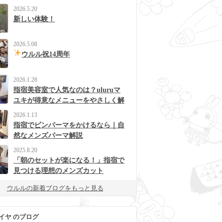
2026.5.20
新しい体験！
2026.5.08
ウルル祝14周年
2026.1.28
指宿美容室で人気なのは？uluruマ
ユキが得意なメニューをやさしく解
説
2026.1.13
指宿でピンパーマをかけるなら｜自
然なメンズパーマ解説
2025.8.20
「朝のセットが楽になる！」指宿で
見つける理想のメンズカット
ウルルの新着ブログをもっと見る
イヤ のブログ