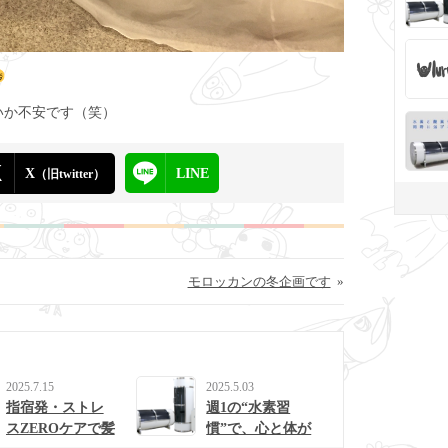
いか不安です（笑）
X
LINE
（旧twitter）
モロッカンの冬企画です
»
2025.7.15
2025.5.03
指宿発・ストレ
週1の“水素習
スZEROケアで髪
慣”で、心と体が