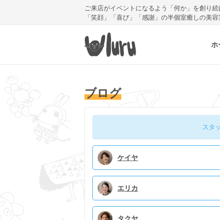
ご来店がイベントになるよう「何か」を創り続
「笑顔」「喜び」「感謝」の半個室癒しの美容
ホ
ブログ
スタ
ケイヤ
エリカ
タクヤ