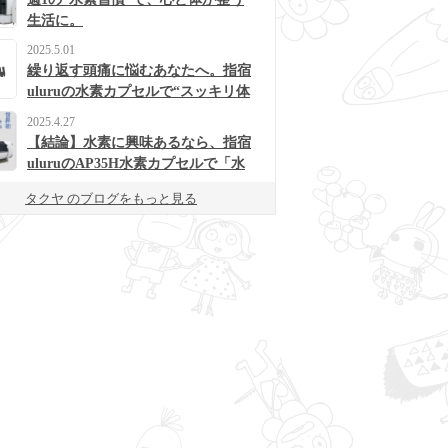
生活に。
2025.5.01
繰り返す頭痛に悩むあなたへ。指宿
uluruの水素カプセルで“スッキリ体
質”に変わるかも？
2025.4.27
【結論】水素に興味あるなら、指宿
uluruのAP35H水素カプセルで「水
素浴」体験してみて！
タクヤ のブログをもっと見る