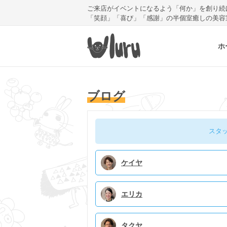
ご来店がイベントになるよう「何か」を創り続
「笑顔」「喜び」「感謝」の半個室癒しの美容
ホ
ブログ
スタ
ケイヤ
エリカ
タクヤ