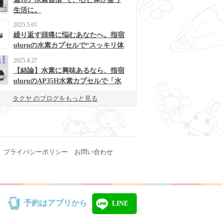
生活に。
2025.5.01
繰り返す頭痛に悩むあなたへ。指宿
uluruの水素カプセルで“スッキリ体
質”に変わるかも？
2025.4.27
【結論】水素に興味あるなら、指宿
uluruのAP35H水素カプセルで「水
素浴」体験してみて！
タクヤ のブログをもっと見る
プライバシーポリシー
お問い合わせ
予約はアプリから
LINE