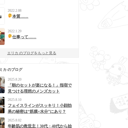
2022.2.08
本質……
2022.1.29
仕事って……
エリカ のブログをもっと見る
ミカ のブログ
2025.8.20
「朝のセットが楽になる！」指宿で
見つける理想のメンズカット
2025.8.10
フェイスラインがスッキリ！小顔効
果の秘密は“筋膜×水分”にあり？
2025.8.02
年齢肌の救世主！30代・40代から始