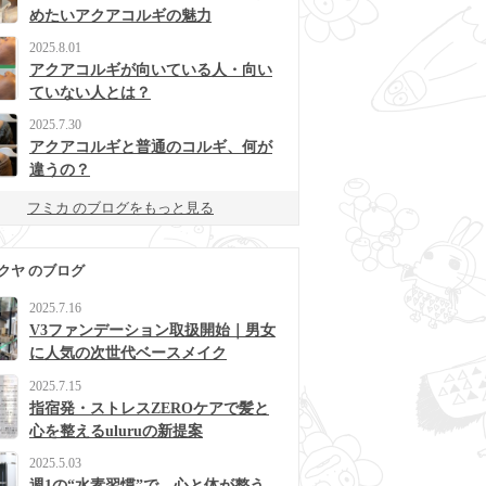
めたいアクアコルギの魅力
2025.8.01
アクアコルギが向いている人・向い
ていない人とは？
2025.7.30
アクアコルギと普通のコルギ、何が
違うの？
フミカ のブログをもっと見る
クヤ のブログ
2025.7.16
V3ファンデーション取扱開始｜男女
に人気の次世代ベースメイク
2025.7.15
指宿発・ストレスZEROケアで髪と
心を整えるuluruの新提案
2025.5.03
週1の“水素習慣”で、心と体が整う