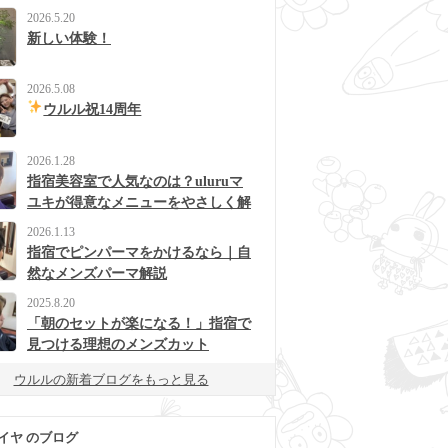
2026.5.20
新しい体験！
2026.5.08
ウルル祝14周年
2026.1.28
指宿美容室で人気なのは？uluruマ
ユキが得意なメニューをやさしく解
説
2026.1.13
指宿でピンパーマをかけるなら｜自
然なメンズパーマ解説
2025.8.20
「朝のセットが楽になる！」指宿で
見つける理想のメンズカット
ウルルの新着ブログをもっと見る
イヤ のブログ