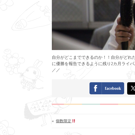
自分がどこまでできるのか！！自分がどれ
に優勝を報告できるように残り2カ月ライバルが
／／
facebook
«
個数限定