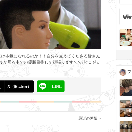
だけ本気になれるのか！！自分を支えてくださる皆さん
居る中での優勝目指して頑張ります＼＼\└(‘ω’)┘//
フ
X
LINE
（旧twitter）
最近の習慣
»