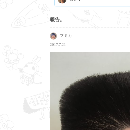
報告。
フミカ
2017.7.21