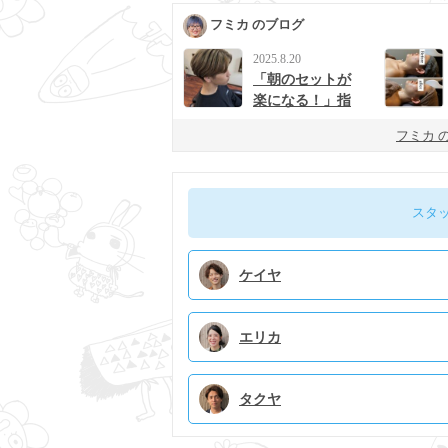
フミカ のブログ
2025.8.20
「朝のセットが
楽になる！」指
宿で見つける理
フミカ 
想のメンズカッ
ト
スタ
ケイヤ
エリカ
タクヤ