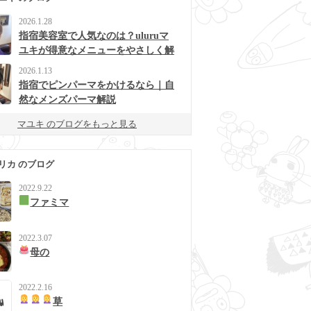
2026.1.28
指宿美容室で人気なのは？uluruマ
ユキが得意なメニューをやさしく解
説
2026.1.13
指宿でピンパーマをかけるなら｜自
然なメンズパーマ解説
マユキ のブログをもっと見る
リカ のブログ
2022.9.22
ファミマ
2022.3.07
母の
2022.2.16
草