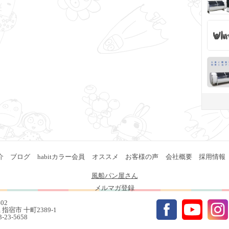
介
ブログ
habitカラー会員
オススメ
お客様の声
会社概要
採用情報
風船パン屋さん
メルマガ登録
402
指宿市 十町2389-1
93-23-5658