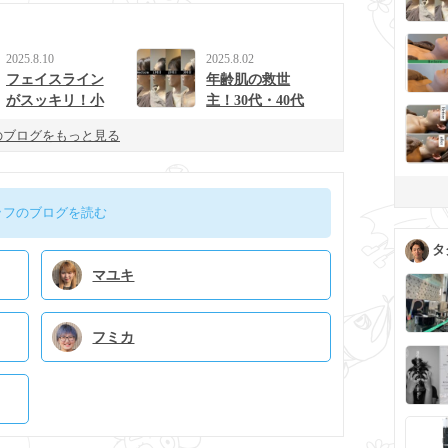
2025.8.10
2025.8.02
フェイスライン
年齢肌の救世
がスッキリ！小
主！30代・40代
顔効果の秘密
から始めたいア
のブログをもっと見る
は“筋膜×水分”に
クアコルギの魅
あり？
力
ッフのブログを読む
タ
マユキ
フミカ