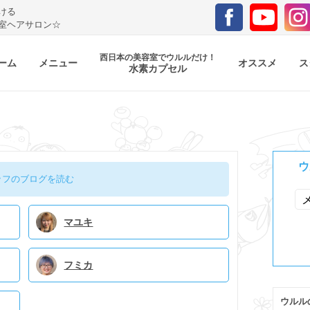
ける
室ヘアサロン☆
西日本の美容室でウルルだけ！
ーム
メニュー
オススメ
ス
水素カプセル
ウ
ッフのブログを読む
マユキ
フミカ
ウルル