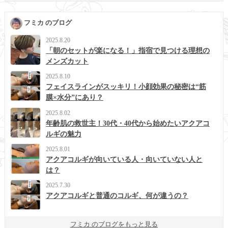
フミカ のブログ
2025.8.20
「朝のセットが楽になる！」指宿で見つける理想の
メンズカット
2025.8.10
フェイスラインがスッキリ！小顔効果の秘密は“筋
膜×水分”にあり？
2025.8.02
年齢肌の救世主！30代・40代から始めたいアクアコ
ルギの魅力
2025.8.01
アクアコルギが向いている人・向いていない人と
は？
2025.7.30
アクアコルギと普通のコルギ、何が違うの？
フミカ のブログをもっと見る