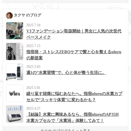
タクヤ のブログ
2025.7.16
V3ファンデーション取扱開始｜男女に人気の次世代
ベースメイク
2025.7.15
指宿発・ストレスZEROケアで髪と心を整えるuluru
の新提案
2025.5.03
週1の“水素習慣”で、心と体が整う生活に。
2025.5.01
繰り返す頭痛に悩むあなたへ。指宿uluruの水素カプ
セルで“スッキリ体質”に変わるかも？
2025.4.27
【結論】水素に興味あるなら、指宿uluruのAP35H
水素カプセルで「水素浴」体験してみて！
タクヤ のブログをもっと見る