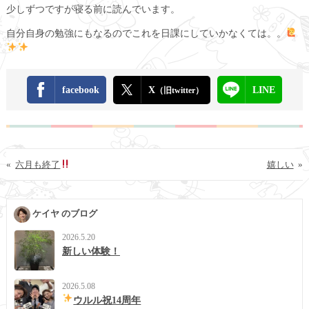
少しずつですが寝る前に読んでいます。
自分自身の勉強にもなるのでこれを日課にしていかなくては。。
facebook
X
LINE
（旧twitter）
«
六月も終了
嬉しい
»
ケイヤ のブログ
2026.5.20
新しい体験！
2026.5.08
ウルル祝14周年