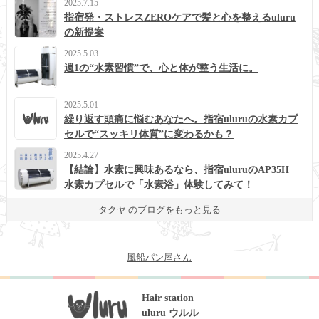
2025.7.15
指宿発・ストレスZEROケアで髪と心を整えるuluru
の新提案
2025.5.03
週1の“水素習慣”で、心と体が整う生活に。
2025.5.01
繰り返す頭痛に悩むあなたへ。指宿uluruの水素カプ
セルで“スッキリ体質”に変わるかも？
2025.4.27
【結論】水素に興味あるなら、指宿uluruのAP35H
水素カプセルで「水素浴」体験してみて！
タクヤ のブログをもっと見る
風船パン屋さん
Hair station
uluru ウルル