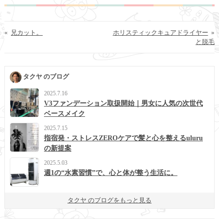
«
兄カット。
ホリスティックキュアドライヤー
»
と脱毛
タクヤ のブログ
2025.7.16
V3ファンデーション取扱開始｜男女に人気の次世代
ベースメイク
2025.7.15
指宿発・ストレスZEROケアで髪と心を整えるuluru
の新提案
2025.5.03
週1の“水素習慣”で、心と体が整う生活に。
タクヤ のブログをもっと見る