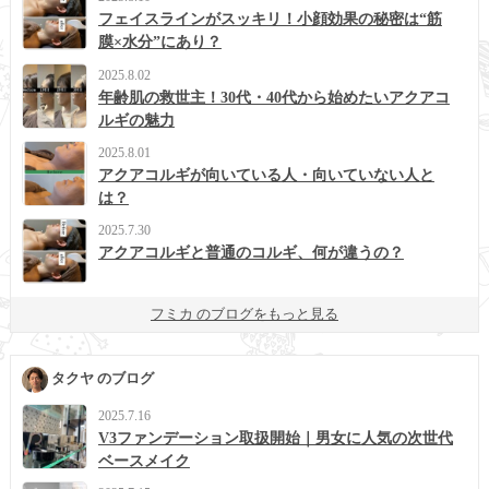
フェイスラインがスッキリ！小顔効果の秘密は“筋
膜×水分”にあり？
2025.8.02
年齢肌の救世主！30代・40代から始めたいアクアコ
ルギの魅力
2025.8.01
アクアコルギが向いている人・向いていない人と
は？
2025.7.30
アクアコルギと普通のコルギ、何が違うの？
フミカ のブログをもっと見る
タクヤ のブログ
2025.7.16
V3ファンデーション取扱開始｜男女に人気の次世代
ベースメイク