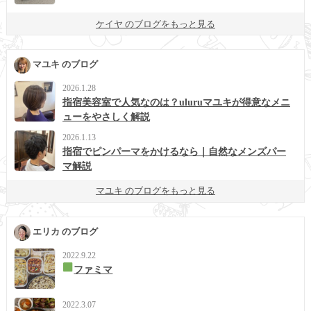
ケイヤ のブログをもっと見る
マユキ のブログ
2026.1.28
指宿美容室で人気なのは？uluruマユキが得意なメニ
ューをやさしく解説
2026.1.13
指宿でピンパーマをかけるなら｜自然なメンズパー
マ解説
マユキ のブログをもっと見る
エリカ のブログ
2022.9.22
ファミマ
2022.3.07