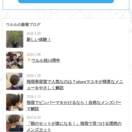
ウルルの新着ブログ
2026.5.20
新しい体験！
2026.5.08
ウルル祝14周年
2026.1.28
指宿美容室で人気なのは？uluruマユキが得意なメニ
ューをやさしく解説
2026.1.13
指宿でピンパーマをかけるなら｜自然なメンズパー
マ解説
2025.8.20
「朝のセットが楽になる！」指宿で見つける理想の
メンズカット