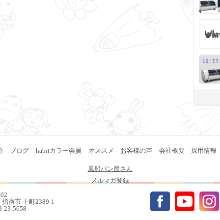
介
ブログ
habitカラー会員
オススメ
お客様の声
会社概要
採用情報
風船パン屋さん
メルマガ登録
402
指宿市 十町2389-1
93-23-5658