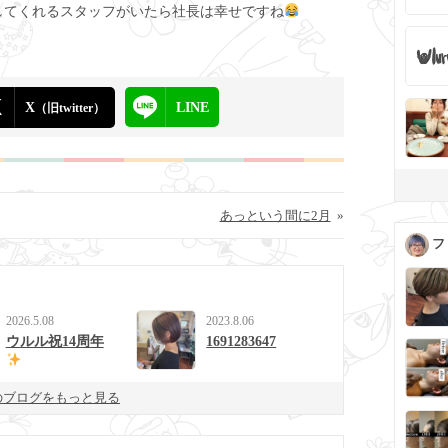
してくれるスタッフがいたら社長は幸せですね
X
LINE
（旧twitter）
あっという間に2月
»
フ
2026.5.08
2023.8.06
ウルル祝14周年
1691283647
のブログをもっと見る