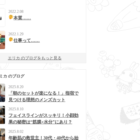
2022.2.08
本質……
2022.1.29
仕事って……
エリカ のブログをもっと見る
ミカ のブログ
2025.8.20
「朝のセットが楽になる！」指宿で
見つける理想のメンズカット
2025.8.10
フェイスラインがスッキリ！小顔効
果の秘密は“筋膜×水分”にあり？
2025.8.02
年齢肌の救世主！30代・40代から始