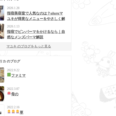
2026.1.28
指宿美容室で人気なのは？uluruマ
ユキが得意なメニューをやさしく解
説
2026.1.13
指宿でピンパーマをかけるなら｜自
然なメンズパーマ解説
マユキ のブログをもっと見る
リカ のブログ
2022.9.22
ファミマ
2022.3.07
母の
2022.2.16
草