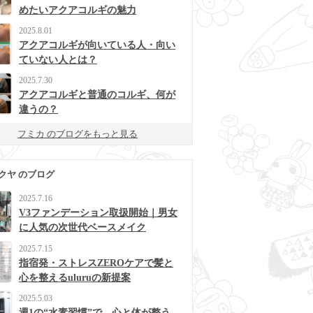
めたいアクアコルギの魅力
2025.8.01
アクアコルギが向いている人・向い
ていない人とは？
2025.7.30
アクアコルギと普通のコルギ、何が
違うの？
フミカ のブログをもっと見る
クヤ のブログ
2025.7.16
V3ファンデーション取扱開始｜男女
に人気の次世代ベースメイク
2025.7.15
指宿発・ストレスZEROケアで髪と
心を整えるuluruの新提案
2025.5.03
週1の“水素習慣”で、心と体が整う