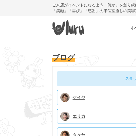
ご来店がイベントになるよう「何か」を創り続
「笑顔」「喜び」「感謝」の半個室癒しの美容
ホ
ブログ
スタ
ケイヤ
エリカ
タクヤ