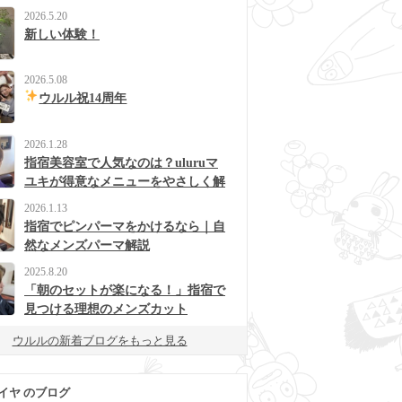
2026.5.20
新しい体験！
2026.5.08
ウルル祝14周年
2026.1.28
指宿美容室で人気なのは？uluruマ
ユキが得意なメニューをやさしく解
説
2026.1.13
指宿でピンパーマをかけるなら｜自
然なメンズパーマ解説
2025.8.20
「朝のセットが楽になる！」指宿で
見つける理想のメンズカット
ウルルの新着ブログをもっと見る
イヤ のブログ