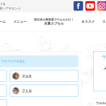
ける
室ヘアサロン☆
西日本の美容室でウルルだけ！
ーム
メニュー
オススメ
ス
水素カプセル
ウ
ッフのブログを読む
マユキ
フミカ
ウルル