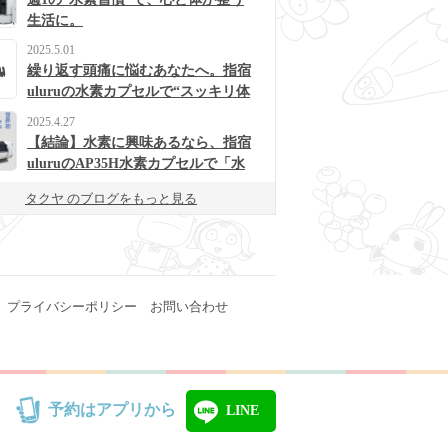
生活に。
2025.5.01
繰り返す頭痛に悩むあなたへ。指宿
uluruの水素カプセルで“スッキリ体
質”に変わるかも？
2025.4.27
【結論】水素に興味あるなら、指宿
uluruのAP35H水素カプセルで「水
素浴」体験してみて！
タクヤ のブログをもっと見る
プライバシーポリシー
お問い合わせ
予約はアプリから
LINE