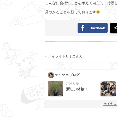
こんなに会社のことを考えて自主的に行動
見つかることを願っております
facebook
«
ハイライトとオニさん
ケイヤ のブログ
2026.5.20
新しい体験！
ケイヤ 