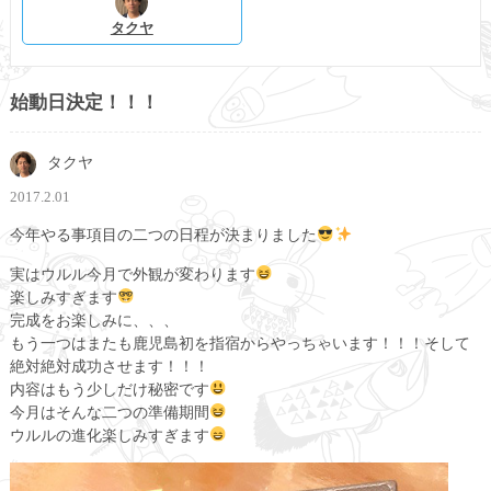
タクヤ
始動日決定！！！
タクヤ
2017.2.01
今年やる事項目の二つの日程が決まりました
実はウルル今月で外観が変わります
楽しみすぎます
完成をお楽しみに、、、
もう一つはまたも鹿児島初を指宿からやっちゃいます！！！そして
絶対絶対成功させます！！！
内容はもう少しだけ秘密です
今月はそんな二つの準備期間
ウルルの進化楽しみすぎます