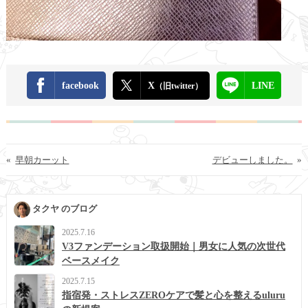
facebook
X
LINE
（旧twitter）
«
早朝カーット
デビューしました。
»
タクヤ のブログ
2025.7.16
V3ファンデーション取扱開始｜男女に人気の次世代
ベースメイク
2025.7.15
指宿発・ストレスZEROケアで髪と心を整えるuluru