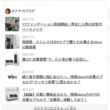
タクヤ のブログ
2025.7.16
V3ファンデーション取扱開始｜男女に人気の次世代
ベースメイク
2025.7.15
指宿発・ストレスZEROケアで髪と心を整えるuluru
の新提案
2025.5.03
週1の“水素習慣”で、心と体が整う生活に。
2025.5.01
繰り返す頭痛に悩むあなたへ。指宿uluruの水素カプ
セルで“スッキリ体質”に変わるかも？
2025.4.27
【結論】水素に興味あるなら、指宿uluruのAP35H
水素カプセルで「水素浴」体験してみて！
タクヤ のブログをもっと見る