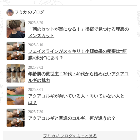
フミカ のブログ
2025.8.20
「朝のセットが楽になる！」指宿で見つける理想の
メンズカット
2025.8.10
フェイスラインがスッキリ！小顔効果の秘密は“筋
膜×水分”にあり？
2025.8.02
年齢肌の救世主！30代・40代から始めたいアクアコ
ルギの魅力
2025.8.01
アクアコルギが向いている人・向いていない人と
は？
2025.7.30
アクアコルギと普通のコルギ、何が違うの？
フミカ のブログをもっと見る