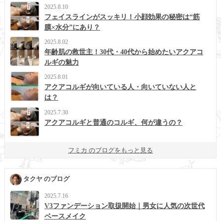
2025.8.10
フェイスラインがスッキリ！小顔効果の秘密は“筋
膜×水分”にあり？
2025.8.02
年齢肌の救世主！30代・40代から始めたいアクアコ
ルギの魅力
2025.8.01
アクアコルギが向いている人・向いていない人と
は？
2025.7.30
アクアコルギと普通のコルギ、何が違うの？
フミカ のブログをもっと見る
タクヤ のブログ
2025.7.16
V3ファンデーション取扱開始｜男女に人気の次世代
ベースメイク