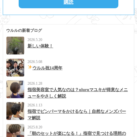
ウルルの新着ブログ
2026.5.20
新しい体験！
2026.5.08
ウルル祝14周年
2026.1.28
指宿美容室で人気なのは？uluruマユキが得意なメニ
ューをやさしく解説
2026.1.13
指宿でピンパーマをかけるなら｜自然なメンズパー
マ解説
2025.8.20
「朝のセットが楽になる！」指宿で見つける理想の