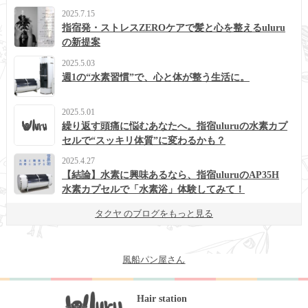
2025.7.15
指宿発・ストレスZEROケアで髪と心を整えるuluru
の新提案
2025.5.03
週1の“水素習慣”で、心と体が整う生活に。
2025.5.01
繰り返す頭痛に悩むあなたへ。指宿uluruの水素カプ
セルで“スッキリ体質”に変わるかも？
2025.4.27
【結論】水素に興味あるなら、指宿uluruのAP35H
水素カプセルで「水素浴」体験してみて！
タクヤ のブログをもっと見る
風船パン屋さん
Hair station