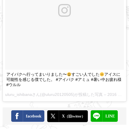
アイパクへ行ってまいりました〜
すごい人でした
アイスに
可能性を感じる僕でした。 #アイパク #アミュ #暑い中お疲れ様
#ウルル
uluru_ishibanaさん(@uluru20120505)が投稿した写真 –
2016 Sep 4 8:58pm PDT
facebook
X
LINE
（旧twitter）