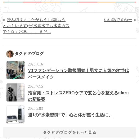
«
読み切りましたがもう1度読もう
いい話ですねー
»
とおもいます(^^)水素水でも水素ガス
でもなく水素、、、まだ…
タクヤ のブログ
2025.7.16
V3ファンデーション取扱開始｜男女に人気の次世代
ベースメイク
2025.7.15
指宿発・ストレスZEROケアで髪と心を整えるuluru
の新提案
2025.5.03
週1の“水素習慣”で、心と体が整う生活に。
タクヤ のブログをもっと見る