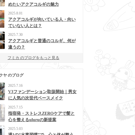
めたいアクアコルギの魅力
2025.8.01
アクアコルギが向いている人・向い
ていない人とは？
2025.7.30
アクアコルギと普通のコルギ、何が
違うの？
フミカ のブログをもっと見る
クヤ のブログ
2025.7.16
V3ファンデーション取扱開始｜男女
に人気の次世代ベースメイク
2025.7.15
指宿発・ストレスZEROケアで髪と
心を整えるuluruの新提案
2025.5.03
週1の“水素習慣”で、心と体が整う