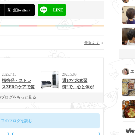
X
LINE
（旧twitter）
最近よく
»
エ
2025.7.15
2025.5.03
指宿発・ストレ
週1の“水素習
スZEROケアで髪
慣”で、心と体が
と心を整えるulur
整う生活に。
のブログをもっと見る
uの新提案
ッフのブログを読む