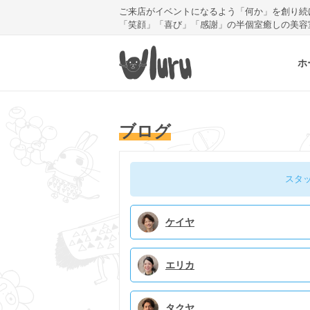
ご来店がイベントになるよう「何か」を創り続
「笑顔」「喜び」「感謝」の半個室癒しの美容
ホ
ブログ
スタ
ケイヤ
エリカ
タクヤ