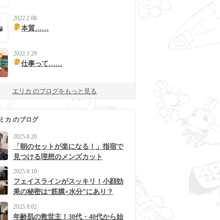
2022.2.08
本質……
2022.1.29
仕事って……
エリカ のブログをもっと見る
ミカ のブログ
2025.8.20
「朝のセットが楽になる！」指宿で
見つける理想のメンズカット
2025.8.10
フェイスラインがスッキリ！小顔効
果の秘密は“筋膜×水分”にあり？
2025.8.02
年齢肌の救世主！30代・40代から始