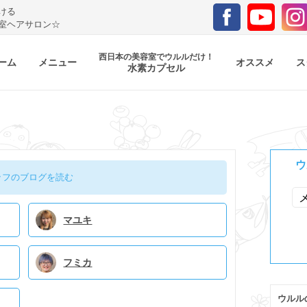
ける
室ヘアサロン☆
西日本の美容室でウルルだけ！
ーム
メニュー
オススメ
ス
水素カプセル
ウ
ッフのブログを読む
マユキ
フミカ
ウルル