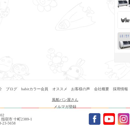
介
ブログ
habitカラー会員
オススメ
お客様の声
会社概要
採用情報
風船パン屋さん
メルマガ登録
402
指宿市 十町2389-1
93-23-5658