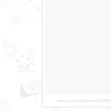
bana_uluruさん(@uluru2012