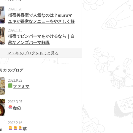
2026.1.28
指宿美容室で人気なのは？uluruマ
ユキが得意なメニューをやさしく解
説
2026.1.13
指宿でピンパーマをかけるなら｜自
然なメンズパーマ解説
マユキ のブログをもっと見る
リカ のブログ
2022.9.22
ファミマ
2022.3.07
母の
2022.2.16
草