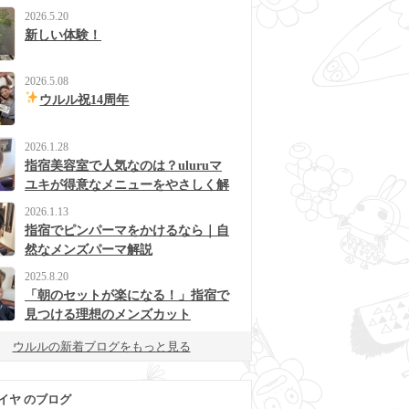
2026.5.20
新しい体験！
2026.5.08
ウルル祝14周年
2026.1.28
指宿美容室で人気なのは？uluruマ
ユキが得意なメニューをやさしく解
説
2026.1.13
指宿でピンパーマをかけるなら｜自
然なメンズパーマ解説
2025.8.20
「朝のセットが楽になる！」指宿で
見つける理想のメンズカット
ウルルの新着ブログをもっと見る
イヤ のブログ