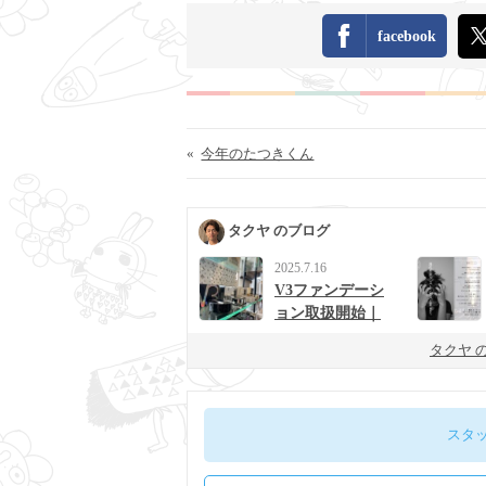
facebook
«
今年のたつきくん
タクヤ のブログ
2025.7.16
V3ファンデーシ
ョン取扱開始｜
男女に人気の次
タクヤ 
世代ベースメイ
ク
スタ