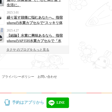
生活に。
2025.5.01
繰り返す頭痛に悩むあなたへ。指宿
uluruの水素カプセルで“スッキリ体
質”に変わるかも？
2025.4.27
【結論】水素に興味あるなら、指宿
uluruのAP35H水素カプセルで「水
素浴」体験してみて！
タクヤ のブログをもっと見る
プライバシーポリシー
お問い合わせ
予約はアプリから
LINE