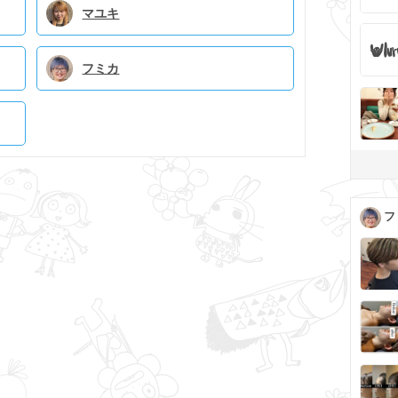
マユキ
フミカ
フ