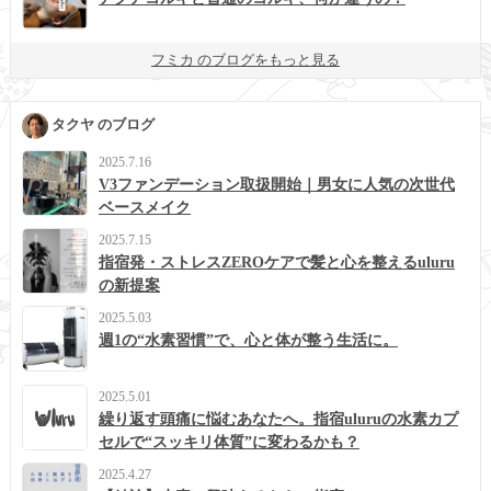
フミカ のブログをもっと見る
タクヤ のブログ
2025.7.16
V3ファンデーション取扱開始｜男女に人気の次世代
ベースメイク
2025.7.15
指宿発・ストレスZEROケアで髪と心を整えるuluru
の新提案
2025.5.03
週1の“水素習慣”で、心と体が整う生活に。
2025.5.01
繰り返す頭痛に悩むあなたへ。指宿uluruの水素カプ
セルで“スッキリ体質”に変わるかも？
2025.4.27