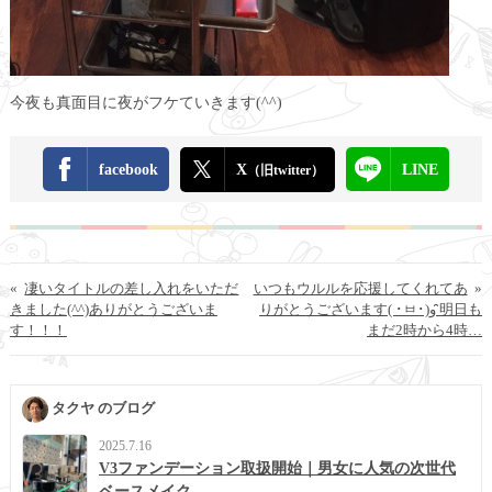
今夜も真面目に夜がフケていきます(^^)
facebook
X
LINE
（旧twitter）
«
凄いタイトルの差し入れをいただ
いつもウルルを応援してくれてあ
»
きました(^^)ありがとうございま
りがとうございます( ･ㅂ･)و ̑̑明日も
す！！！
まだ2時から4時…
タクヤ のブログ
2025.7.16
V3ファンデーション取扱開始｜男女に人気の次世代
ベースメイク