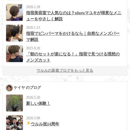
2026.1.28
指宿美容室で人気なのは？uluruマユキが得意なメニ
ューをやさしく解説
2026.1.13
指宿でピンパーマをかけるなら｜自然なメンズパー
マ解説
2025.8.20
「朝のセットが楽になる！」指宿で見つける理想の
メンズカット
ウルルの新着ブログをもっと見る
ケイヤ のブログ
2026.5.20
新しい体験！
2026.5.08
ウルル祝14周年