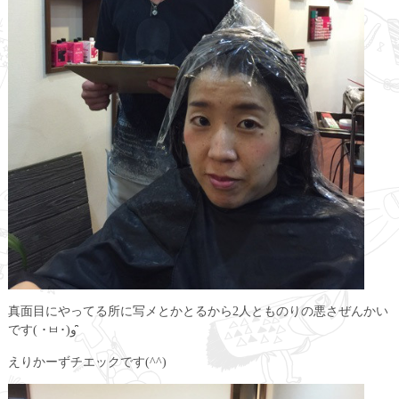
真面目にやってる所に写メとかとるから2人とものりの悪さぜんかい
です( ･ㅂ･)و ̑̑
えりかーずチエックです(^^)