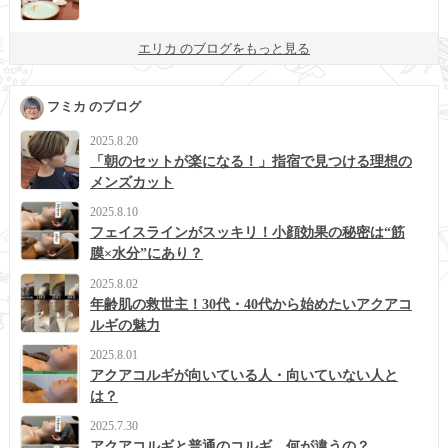
エリカ のブログをもっと見る
フミカ のブログ
2025.8.20
「朝のセットが楽になる！」指宿で見つける理想の
メンズカット
2025.8.10
フェイスラインがスッキリ！小顔効果の秘密は“筋
膜×水分”にあり？
2025.8.02
年齢肌の救世主！30代・40代から始めたいアクアコ
ルギの魅力
2025.8.01
アクアコルギが向いている人・向いていない人と
は？
2025.7.30
アクアコルギと普通のコルギ、何が違うの？