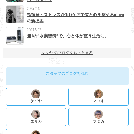
2025.7.15
指宿発・ストレスZEROケアで髪と心を整えるuluru
の新提案
2025.5.03
週1の“水素習慣”で、心と体が整う生活に。
タクヤ のブログをもっと見る
スタッフのブログを読む
ケイヤ
マユキ
エリカ
フミカ