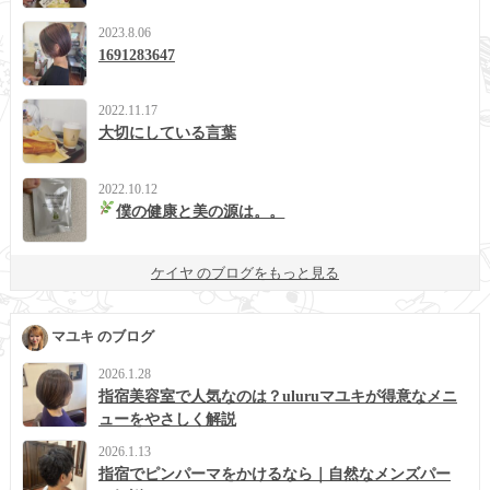
2023.8.06
1691283647
2022.11.17
大切にしている言葉
2022.10.12
僕の健康と美の源は。。
ケイヤ のブログをもっと見る
マユキ のブログ
2026.1.28
指宿美容室で人気なのは？uluruマユキが得意なメニ
ューをやさしく解説
2026.1.13
指宿でピンパーマをかけるなら｜自然なメンズパー