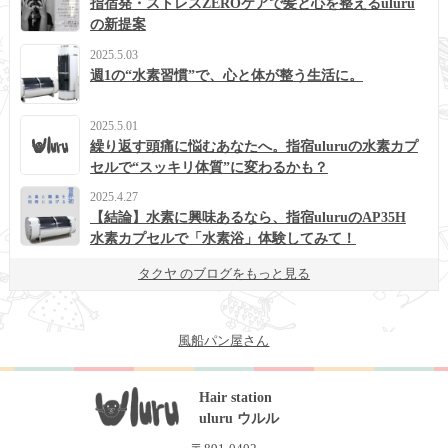
指宿発・ストレスZEROケアで髪と心を整えるuluru
の新提案
2025.5.03
週1の“水素習慣”で、心と体が整う生活に。
2025.5.01
繰り返す頭痛に悩むあなたへ。指宿uluruの水素カプ
セルで“スッキリ体質”に変わるかも？
2025.4.27
【結論】水素に興味あるなら、指宿uluruのAP35H
水素カプセルで「水素浴」体験してみて！
タクヤ のブログをもっと見る
風船パン屋さん
Hair station
uluru ウルル