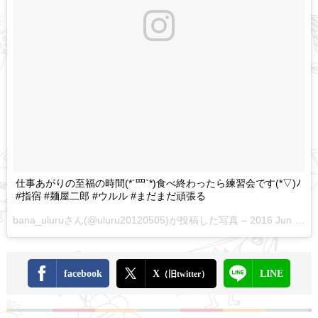
仕事あがりの至福の時間(*´罒`*)食べ終わったら練習会です(*▽)ﾉ
#指宿 #麺屋二郎 #ウルル #まだまだ頑張る
bana_uluruさん(@uluru20120505)が投稿した写真 –
2016 Jun 11 5:25am PDT
facebook
X
LINE
（旧twitter）