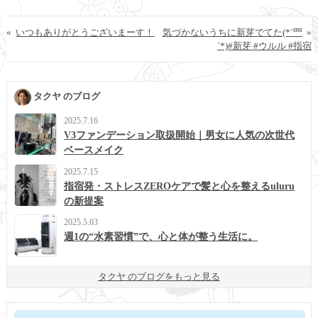
«
いつもありがとうございまーす！
気づかないうちに新芽でてた(*´罒
»
`*)#新芽 #ウルル #指宿
タクヤ のブログ
2025.7.16
V3ファンデーション取扱開始｜男女に人気の次世代
ベースメイク
2025.7.15
指宿発・ストレスZEROケアで髪と心を整えるuluru
の新提案
2025.5.03
週1の“水素習慣”で、心と体が整う生活に。
タクヤ のブログをもっと見る