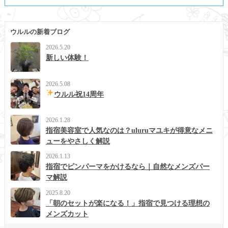
ウルルの新着ブログ
2026.5.20
新しい体験！
2026.5.08
ウルル祝14周年
2026.1.28
指宿美容室で人気なのは？uluruマユキが得意なメニ
ューをやさしく解説
2026.1.13
指宿でピンパーマをかけるなら｜自然なメンズパー
マ解説
2025.8.20
「朝のセットが楽になる！」指宿で見つける理想の
メンズカット