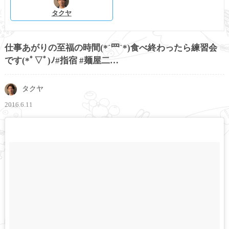
タクヤ
仕事あがりの至福の時間(*´罒`*)食べ終わったら練習会
です(*ﾟ▽ﾟ)ﾉ#指宿 #麺屋二…
タクヤ
2016.6.11