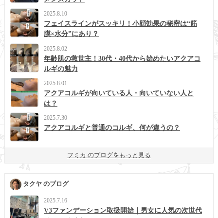
2025.8.10
フェイスラインがスッキリ！小顔効果の秘密は“筋
膜×水分”にあり？
2025.8.02
年齢肌の救世主！30代・40代から始めたいアクアコ
ルギの魅力
2025.8.01
アクアコルギが向いている人・向いていない人と
は？
2025.7.30
アクアコルギと普通のコルギ、何が違うの？
フミカ のブログをもっと見る
タクヤ のブログ
2025.7.16
V3ファンデーション取扱開始｜男女に人気の次世代