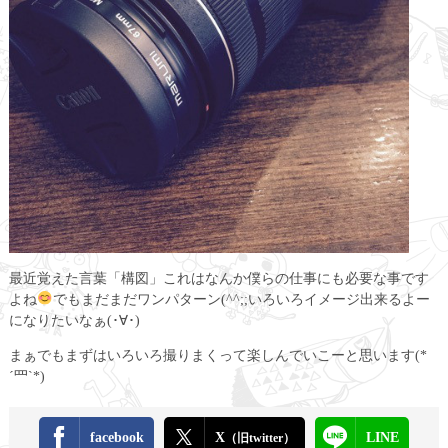
最近覚えた言葉「構図」これはなんか僕らの仕事にも必要な事です
よね
でもまだまだワンパターン(^^;;いろいろイメージ出来るよー
になりたいなぁ(･∀･)
まぁでもまずはいろいろ撮りまくって楽しんでいこーと思います(*
´罒`*)
facebook
X
LINE
（旧twitter）