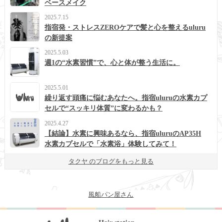
ベースメイク
2025.7.15
指宿発・ストレスZEROケアで髪と心を整えるuluru
の新提案
2025.5.03
週1の“水素習慣”で、心と体が整う生活に。
2025.5.01
繰り返す頭痛に悩むあなたへ。指宿uluruの水素カプ
セルで“スッキリ体質”に変わるかも？
2025.4.27
【結論】水素に興味あるなら、指宿uluruのAP35H
水素カプセルで「水素浴」体験してみて！
タクヤ のブログをもっと見る
風船パン屋さん