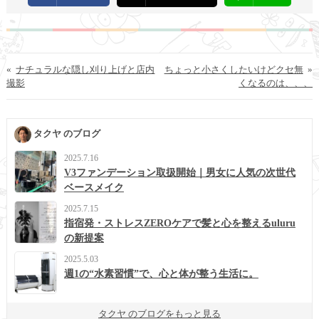
«
ナチュラルな隠し刈り上げと店内
ちょっと小さくしたいけどクセ無
»
撮影
くなるのは、、、
タクヤ のブログ
2025.7.16
V3ファンデーション取扱開始｜男女に人気の次世代
ベースメイク
2025.7.15
指宿発・ストレスZEROケアで髪と心を整えるuluru
の新提案
2025.5.03
週1の“水素習慣”で、心と体が整う生活に。
タクヤ のブログをもっと見る