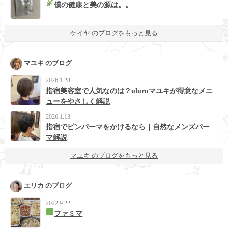
僕の健康と美の源は。。
ケイヤ のブログをもっと見る
マユキ のブログ
2026.1.28
指宿美容室で人気なのは？uluruマユキが得意なメニ
ューをやさしく解説
2026.1.13
指宿でピンパーマをかけるなら｜自然なメンズパー
マ解説
マユキ のブログをもっと見る
エリカ のブログ
2022.9.22
ファミマ