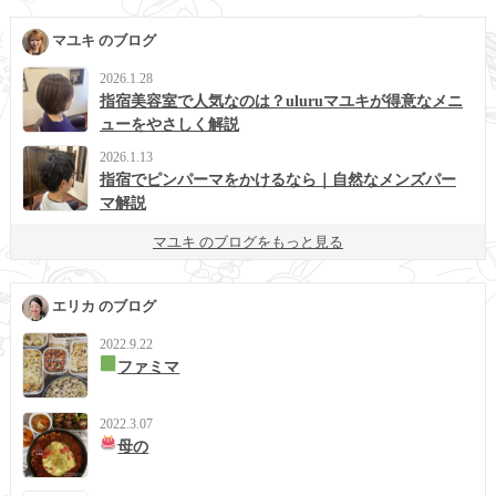
マユキ のブログ
2026.1.28
指宿美容室で人気なのは？uluruマユキが得意なメニ
ューをやさしく解説
2026.1.13
指宿でピンパーマをかけるなら｜自然なメンズパー
マ解説
マユキ のブログをもっと見る
エリカ のブログ
2022.9.22
ファミマ
2022.3.07
母の