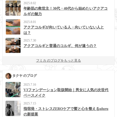
2025.8.02
年齢肌の救世主！30代・40代から始めたいアクアコ
ルギの魅力
2025.8.01
アクアコルギが向いている人・向いていない人と
は？
2025.7.30
アクアコルギと普通のコルギ、何が違うの？
フミカ のブログをもっと見る
タクヤ のブログ
2025.7.16
V3ファンデーション取扱開始｜男女に人気の次世代
ベースメイク
2025.7.15
指宿発・ストレスZEROケアで髪と心を整えるuluru
の新提案