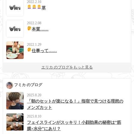
2022.2.16
草
2022.2.08
本質……
2022.1.29
仕事って……
エリカ のブログをもっと見る
フミカ のブログ
2025.8.20
「朝のセットが楽になる！」指宿で見つける理想の
メンズカット
2025.8.10
フェイスラインがスッキリ！小顔効果の秘密は“筋
膜×水分”にあり？