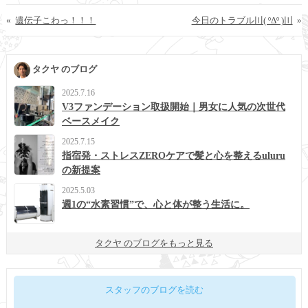
«
遺伝子こわっ！！！
今日のトラブル〣( ºΔº )〣
»
タクヤ のブログ
2025.7.16
V3ファンデーション取扱開始｜男女に人気の次世代
ベースメイク
2025.7.15
指宿発・ストレスZEROケアで髪と心を整えるuluru
の新提案
2025.5.03
週1の“水素習慣”で、心と体が整う生活に。
タクヤ のブログをもっと見る
スタッフのブログを読む