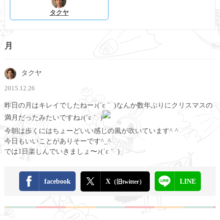
タクヤ
月
タクヤ
2015.12.26
昨日の月はキレイでしたねー♪(´ε｀ )なんか数年ぶりにクリスマスの
満月だったみたいですね♪(´ε｀ )
今朝は歩くにはちょーどいい感じの風が吹いています^ ^
今日もいいことがありそーです^_^
では1日楽しんでいきましょ〜♪(´ε｀ )
facebook
X
LINE
（旧twitter）