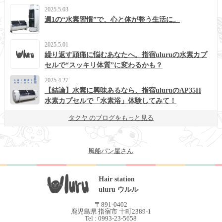
2025.5.03
週1の“水素習慣”で、心と体が整う生活に。
2025.5.01
繰り返す頭痛に悩むあなたへ。指宿uluruの水素カプ
セルで“スッキリ体質”に変わるかも？
2025.4.27
【結論】水素に興味あるなら、指宿uluruのAP35H
水素カプセルで「水素浴」体験してみて！
タクヤ のブログをもっと見る
風船パン屋さん
Hair station
uluru ウルル
〒891-0402
鹿児島県 指宿市 十町2389-1
Tel : 0993-23-5658