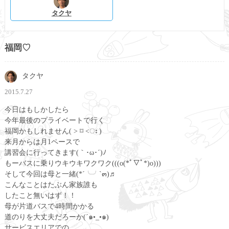
タクヤ
福岡♡
タクヤ
2015.7.27
今日はもしかしたら
今年最後のプライベートで行く
福岡かもしれません( ˃ ⌑ ˂ഃ )
来月からは月1ペースで
講習会に行ってきます(｀･ω･´)ﾉ
もーバスに乗りウキウキワクワク(((o(*ﾟ▽ﾟ*)o)))
そして今回は母と一緒(*´╰╯`๓)♬
こんなことはたぶん家族誰も
したこと無いはず！！
母が片道バスで4時間かかる
道のりを大丈夫だろーか(´๑•_•๑)
サービスエリアでの