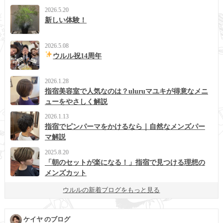
2026.5.20
新しい体験！
2026.5.08
ウルル祝14周年
2026.1.28
指宿美容室で人気なのは？uluruマユキが得意なメニ
ューをやさしく解説
2026.1.13
指宿でピンパーマをかけるなら｜自然なメンズパー
マ解説
2025.8.20
「朝のセットが楽になる！」指宿で見つける理想の
メンズカット
ウルルの新着ブログをもっと見る
ケイヤ のブログ