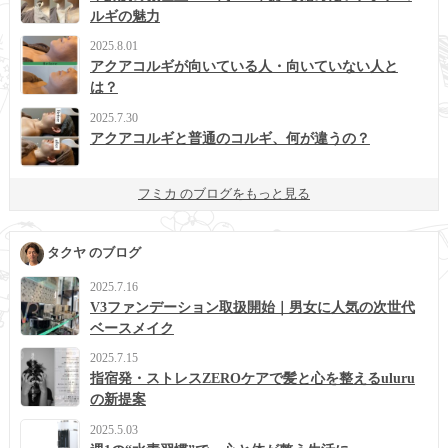
ルギの魅力
2025.8.01
アクアコルギが向いている人・向いていない人と
は？
2025.7.30
アクアコルギと普通のコルギ、何が違うの？
フミカ のブログをもっと見る
タクヤ のブログ
2025.7.16
V3ファンデーション取扱開始｜男女に人気の次世代
ベースメイク
2025.7.15
指宿発・ストレスZEROケアで髪と心を整えるuluru
の新提案
2025.5.03