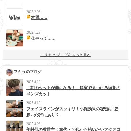
2022.2.08
本質……
2022.1.29
仕事って……
エリカ のブログをもっと見る
フミカ のブログ
2025.8.20
「朝のセットが楽になる！」指宿で見つける理想の
メンズカット
2025.8.10
フェイスラインがスッキリ！小顔効果の秘密は“筋
膜×水分”にあり？
2025.8.02
年齢肌の救世主！30代・40代から始めたいアクアコ