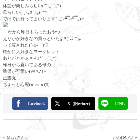
休憩が楽しみらしい(*ˊૢᵕˋૢ*)
母らしい( ´͈ ॢꇴ `͈ॢ)･*♡
ではでは行ってまいります⁽⁽ૢ(⁎❝ົཽω❝ົཽ⁎)✧
母から昨日もらったおやつ
えりかが好きなの買っといたよ٩(ˊᗜˋ*)و
って渡された(´•ω•｀)♡
確かに大好きなヨーグレット
ありがとかぁさん(*ˊૢᵕˋૢ*)
昨日から置いてある母の
準備が可愛い(୨୧ ❛ᴗ❛)✧
正露丸…
ちょっと心配(๑°⌓°๑)笑
facebook
X
LINE
（旧twitter）
«
Mayaさん♡
かわゆい♡
»