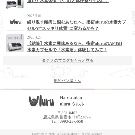
週1の“水素習慣”で、心と体が整う生活に。
2025.5.01
繰り返す頭痛に悩むあなたへ。指宿uluruの水素カプ
セルで“スッキリ体質”に変わるかも？
2025.4.27
【結論】水素に興味あるなら、指宿uluruのAP35H
水素カプセルで「水素浴」体験してみて！
タクヤ のブログをもっと見る
風船パン屋さん
Hair station
uluru ウルル
〒891-0402
鹿児島県 指宿市 十町2389-1
Tel : 0993-23-5658
Copyright © 2026 Hair station uluru All Rights Reserved.