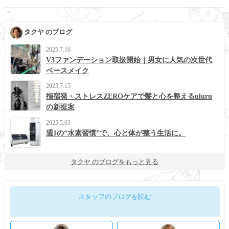
タクヤ のブログ
2025.7.16
V3ファンデーション取扱開始｜男女に人気の次世代
ベースメイク
2025.7.15
指宿発・ストレスZEROケアで髪と心を整えるuluru
の新提案
2025.5.03
週1の“水素習慣”で、心と体が整う生活に。
タクヤ のブログをもっと見る
スタッフのブログを読む