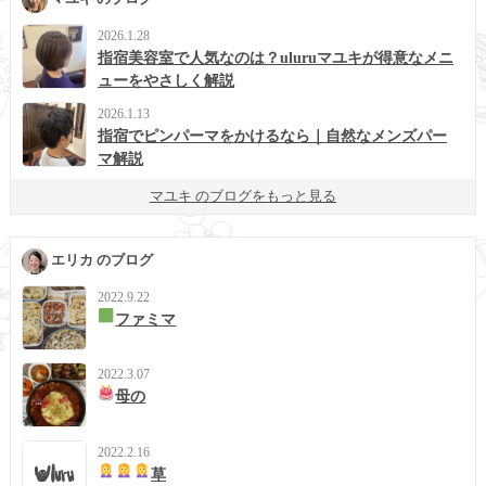
2026.1.28
指宿美容室で人気なのは？uluruマユキが得意なメニ
ューをやさしく解説
2026.1.13
指宿でピンパーマをかけるなら｜自然なメンズパー
マ解説
マユキ のブログをもっと見る
エリカ のブログ
2022.9.22
ファミマ
2022.3.07
母の
2022.2.16
草