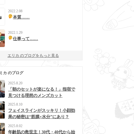
2022.2.08
本質……
2022.1.29
仕事って……
エリカ のブログをもっと見る
ミカ のブログ
2025.8.20
「朝のセットが楽になる！」指宿で
見つける理想のメンズカット
2025.8.10
フェイスラインがスッキリ！小顔効
果の秘密は“筋膜×水分”にあり？
2025.8.02
年齢肌の救世主！30代・40代から始