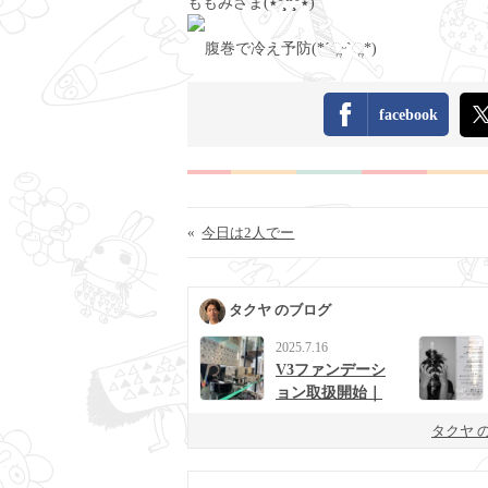
ももみさま(٭°̧̧̧꒳°̧̧̧٭)
腹巻で冷え予防(*ˊૢᵕˋૢ*)
facebook
«
今日は2人でー
タクヤ のブログ
2025.7.16
V3ファンデーシ
ョン取扱開始｜
男女に人気の次
タクヤ 
世代ベースメイ
ク