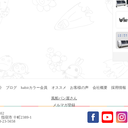
介
ブログ
habitカラー会員
オススメ
お客様の声
会社概要
採用情報
風船パン屋さん
メルマガ登録
402
指宿市 十町2389-1
93-23-5658