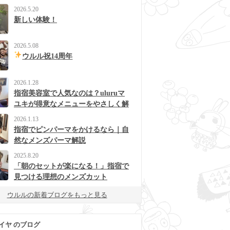
2026.5.20
新しい体験！
2026.5.08
ウルル祝14周年
2026.1.28
指宿美容室で人気なのは？uluruマ
ユキが得意なメニューをやさしく解
説
2026.1.13
指宿でピンパーマをかけるなら｜自
然なメンズパーマ解説
2025.8.20
「朝のセットが楽になる！」指宿で
見つける理想のメンズカット
ウルルの新着ブログをもっと見る
イヤ のブログ