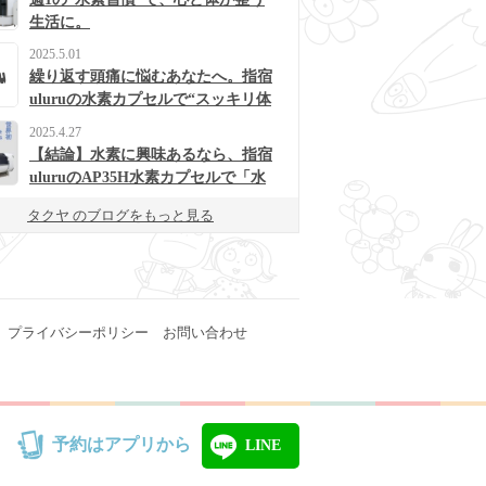
生活に。
2025.5.01
繰り返す頭痛に悩むあなたへ。指宿
uluruの水素カプセルで“スッキリ体
質”に変わるかも？
2025.4.27
【結論】水素に興味あるなら、指宿
uluruのAP35H水素カプセルで「水
素浴」体験してみて！
タクヤ のブログをもっと見る
プライバシーポリシー
お問い合わせ
予約はアプリから
LINE