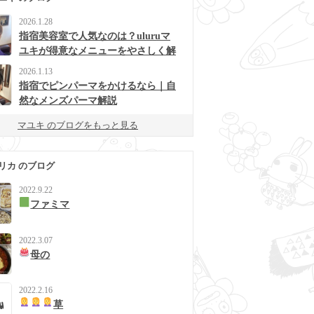
2026.1.28
指宿美容室で人気なのは？uluruマ
ユキが得意なメニューをやさしく解
説
2026.1.13
指宿でピンパーマをかけるなら｜自
然なメンズパーマ解説
マユキ のブログをもっと見る
リカ のブログ
2022.9.22
ファミマ
2022.3.07
母の
2022.2.16
草