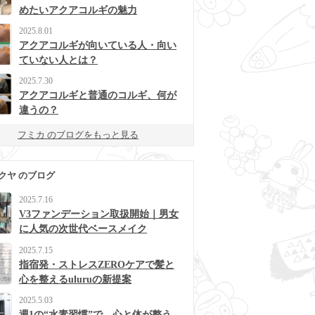
めたいアクアコルギの魅力
2025.8.01
アクアコルギが向いている人・向い
ていない人とは？
2025.7.30
アクアコルギと普通のコルギ、何が
違うの？
フミカ のブログをもっと見る
クヤ のブログ
2025.7.16
V3ファンデーション取扱開始｜男女
に人気の次世代ベースメイク
2025.7.15
指宿発・ストレスZEROケアで髪と
心を整えるuluruの新提案
2025.5.03
週1の“水素習慣”で、心と体が整う