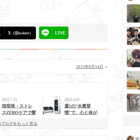
X
LINE
（旧twitter）
2015年6月14日
»
2025.7.15
2025.5.03
指宿発・ストレ
週1の“水素習
スZEROケアで髪
慣”で、心と体が
と心を整えるulur
整う生活に。
のブログをもっと見る
uの新提案
マ