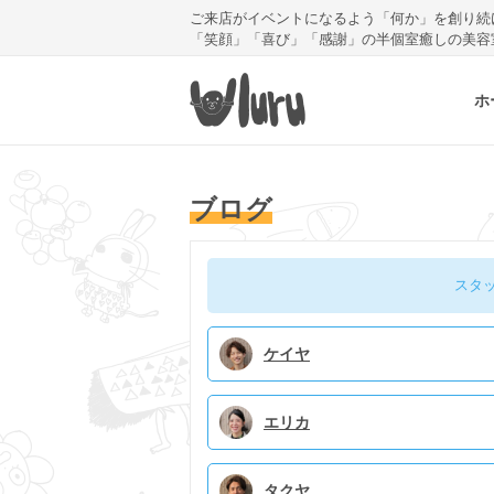
ご来店がイベントになるよう「何か」を創り続
「笑顔」「喜び」「感謝」の半個室癒しの美容
ホ
ブログ
スタ
ケイヤ
エリカ
タクヤ