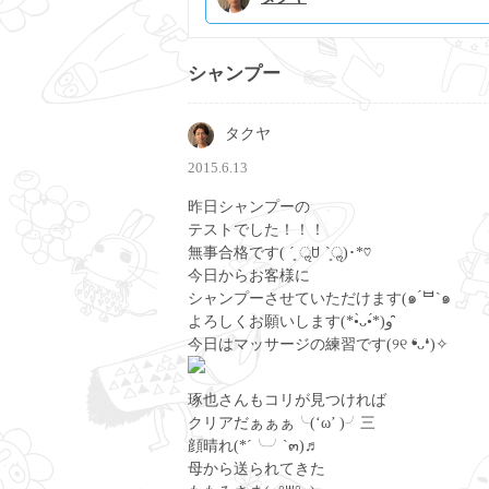
シャンプー
タクヤ
2015.6.13
昨日シャンプーの
テストでした！！！
無事合格です( ´͈ ॢꇴ `͈ॢ)･*♡
今日からお客様に
シャンプーさせていただけます(๑ ́ᄇ`๑
よろしくお願いします(*•̀ᴗ•́*)و ̑̑
今日はマッサージの練習です(୨୧ ❛ᴗ❛)✧
琢也さんもコリが見つければ
クリアだぁぁぁ╰(‘ω’ )╯三
顔晴れ(*´╰╯`๓)♬
母から送られてきた