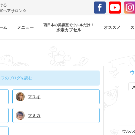
ける
室ヘアサロン☆
西日本の美容室でウルルだけ！
ーム
メニュー
オススメ
ス
水素カプセル
ウ
ッフのブログを読む
マユキ
フミカ
ウルル