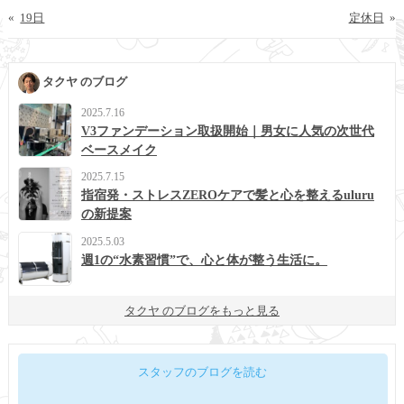
«
19日
定休日
»
タクヤ のブログ
2025.7.16
V3ファンデーション取扱開始｜男女に人気の次世代
ベースメイク
2025.7.15
指宿発・ストレスZEROケアで髪と心を整えるuluru
の新提案
2025.5.03
週1の“水素習慣”で、心と体が整う生活に。
タクヤ のブログをもっと見る
スタッフのブログを読む