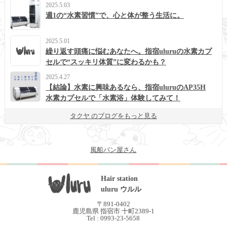
2025.5.03
週1の“水素習慣”で、心と体が整う生活に。
2025.5.01
繰り返す頭痛に悩むあなたへ。指宿uluruの水素カプ
セルで“スッキリ体質”に変わるかも？
2025.4.27
【結論】水素に興味あるなら、指宿uluruのAP35H
水素カプセルで「水素浴」体験してみて！
タクヤ のブログをもっと見る
風船パン屋さん
Hair station
uluru ウルル
〒891-0402
鹿児島県 指宿市 十町2389-1
Tel : 0993-23-5658