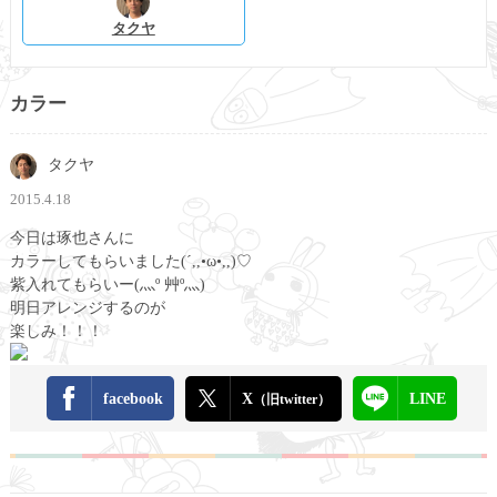
タクヤ
カラー
タクヤ
2015.4.18
今日は琢也さんに
カラーしてもらいました(´,,•ω•,,)♡
紫入れてもらいー(灬º 艸º灬)
明日アレンジするのが
楽しみ！！！
facebook
X
LINE
（旧twitter）