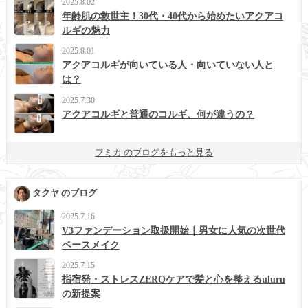
2025.8.02
年齢肌の救世主！30代・40代から始めたいアクアコ
ルギの魅力
2025.8.01
アクアコルギが向いている人・向いていない人と
は？
2025.7.30
アクアコルギと普通のコルギ、何が違うの？
フミカ のブログをもっと見る
タクヤ のブログ
2025.7.16
V3ファンデーション取扱開始｜男女に人気の次世代
ベースメイク
2025.7.15
指宿発・ストレスZEROケアで髪と心を整えるuluru
の新提案