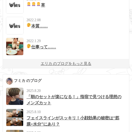
草
2022.2.08
本質……
2022.1.29
仕事って……
エリカ のブログをもっと見る
フミカ のブログ
2025.8.20
「朝のセットが楽になる！」指宿で見つける理想の
メンズカット
2025.8.10
フェイスラインがスッキリ！小顔効果の秘密は“筋
膜×水分”にあり？