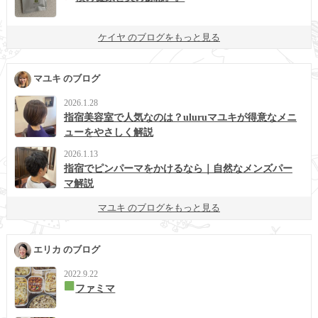
ケイヤ のブログをもっと見る
マユキ のブログ
2026.1.28
指宿美容室で人気なのは？uluruマユキが得意なメニ
ューをやさしく解説
2026.1.13
指宿でピンパーマをかけるなら｜自然なメンズパー
マ解説
マユキ のブログをもっと見る
エリカ のブログ
2022.9.22
ファミマ