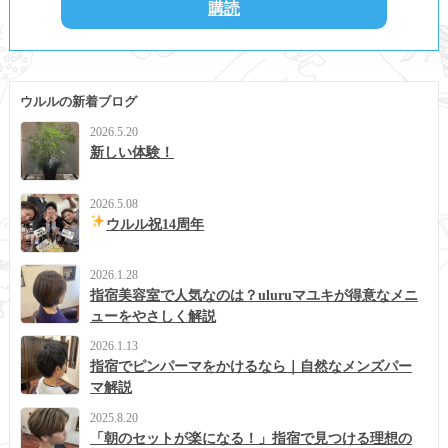
ウルルの新着ブログ
2026.5.20
新しい体験！
2026.5.08
ウルル祝14周年
2026.1.28
指宿美容室で人気なのは？uluruマユキが得意なメニ
ューをやさしく解説
2026.1.13
指宿でピンパーマをかけるなら｜自然なメンズパー
マ解説
2025.8.20
「朝のセットが楽になる！」指宿で見つける理想の