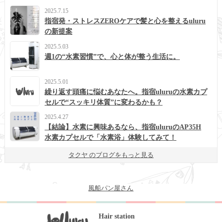
2025.7.15
指宿発・ストレスZEROケアで髪と心を整えるuluru
の新提案
2025.5.03
週1の“水素習慣”で、心と体が整う生活に。
2025.5.01
繰り返す頭痛に悩むあなたへ。指宿uluruの水素カプ
セルで“スッキリ体質”に変わるかも？
2025.4.27
【結論】水素に興味あるなら、指宿uluruのAP35H
水素カプセルで「水素浴」体験してみて！
タクヤ のブログをもっと見る
風船パン屋さん
Hair station