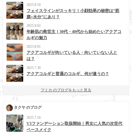
2025.8.10
フェイスラインがスッキリ！小顔効果の秘密は“筋
膜×水分”にあり？
2025.8.02
年齢肌の救世主！30代・40代から始めたいアクアコ
ルギの魅力
2025.8.01
アクアコルギが向いている人・向いていない人と
は？
2025.7.30
アクアコルギと普通のコルギ、何が違うの？
フミカ のブログをもっと見る
タクヤ のブログ
2025.7.16
V3ファンデーション取扱開始｜男女に人気の次世代
ベースメイク