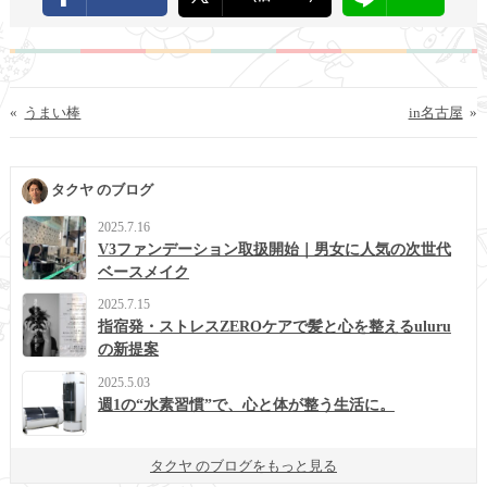
«
うまい棒
in名古屋
»
タクヤ のブログ
2025.7.16
V3ファンデーション取扱開始｜男女に人気の次世代
ベースメイク
2025.7.15
指宿発・ストレスZEROケアで髪と心を整えるuluru
の新提案
2025.5.03
週1の“水素習慣”で、心と体が整う生活に。
タクヤ のブログをもっと見る