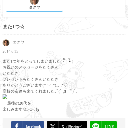
タクヤ
また1つ☆
タクヤ
2014.6.15
また1つ年をとってしまいました( •ั็ _ •็ั )
お祝いのメッセージをたくさん
いただき
プレゼントもたくさんいただき
ありがとうございます(*˘︶˘*).｡.:*♡
高校の友達も来てくれました｡ﾟ(ﾟ´Д｀ﾟ)ﾟ｡
最後の20代を
楽しみます٩(｡•ω•｡) و
facebook
X
LINE
（旧twitter）