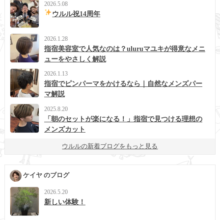
2026.5.08
ウルル祝14周年
2026.1.28
指宿美容室で人気なのは？uluruマユキが得意なメニ
ューをやさしく解説
2026.1.13
指宿でピンパーマをかけるなら｜自然なメンズパー
マ解説
2025.8.20
「朝のセットが楽になる！」指宿で見つける理想の
メンズカット
ウルルの新着ブログをもっと見る
ケイヤ のブログ
2026.5.20
新しい体験！