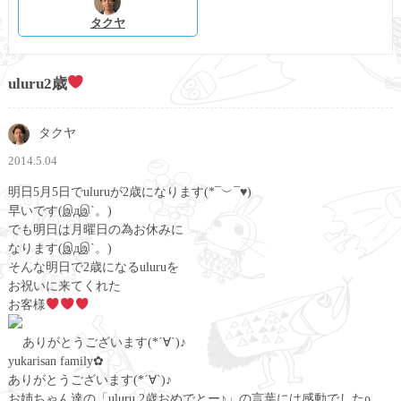
タクヤ
uluru2歳
タクヤ
2014.5.04
明日5月5日でuluruが2歳になります(*¯︶¯♥)
早いです(இдஇ`。)
でも明日は月曜日の為お休みに
なります(இдஇ`。)
そんな明日で2歳になるuluruを
お祝いに来てくれた
お客様
ありがとうございます(*´∀`)♪
yukarisan family✿
ありがとうございます(*´∀`)♪
お姉ちゃん達の「uluru 2歳おめでとー♪」の言葉には感動でしたρ