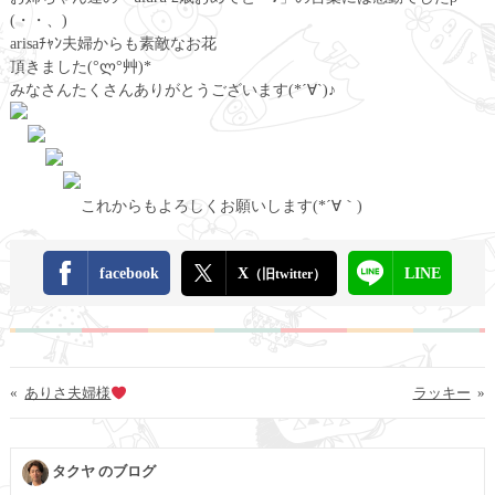
(・・、)
arisaﾁｬﾝ夫婦からも素敵なお花
頂きました(°ლ°艸)*
みなさんたくさんありがとうございます(*´∀`)♪
これからもよろしくお願いします(*´∀｀)
facebook
X
LINE
（旧twitter）
«
ありさ夫婦様
ラッキー
»
タクヤ のブログ