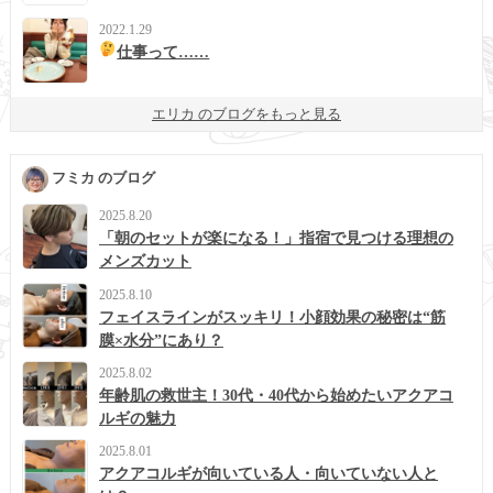
2022.1.29
仕事って……
エリカ のブログをもっと見る
フミカ のブログ
2025.8.20
「朝のセットが楽になる！」指宿で見つける理想の
メンズカット
2025.8.10
フェイスラインがスッキリ！小顔効果の秘密は“筋
膜×水分”にあり？
2025.8.02
年齢肌の救世主！30代・40代から始めたいアクアコ
ルギの魅力
2025.8.01
アクアコルギが向いている人・向いていない人と