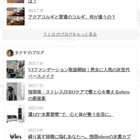
は？
2025.7.30
アクアコルギと普通のコルギ、何が違うの？
フミカ のブログをもっと見る
タクヤ のブログ
2025.7.16
V3ファンデーション取扱開始｜男女に人気の次世代
ベースメイク
2025.7.15
指宿発・ストレスZEROケアで髪と心を整えるuluru
の新提案
2025.5.03
週1の“水素習慣”で、心と体が整う生活に。
2025.5.01
繰り返す頭痛に悩むあなたへ。指宿uluruの水素カプ