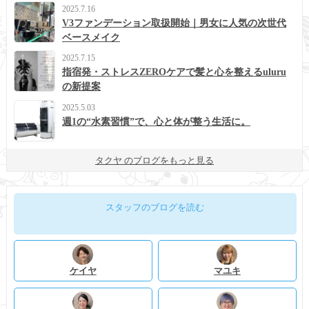
2025.7.16
V3ファンデーション取扱開始｜男女に人気の次世代
ベースメイク
2025.7.15
指宿発・ストレスZEROケアで髪と心を整えるuluru
の新提案
2025.5.03
週1の“水素習慣”で、心と体が整う生活に。
タクヤ のブログをもっと見る
スタッフのブログを読む
ケイヤ
マユキ