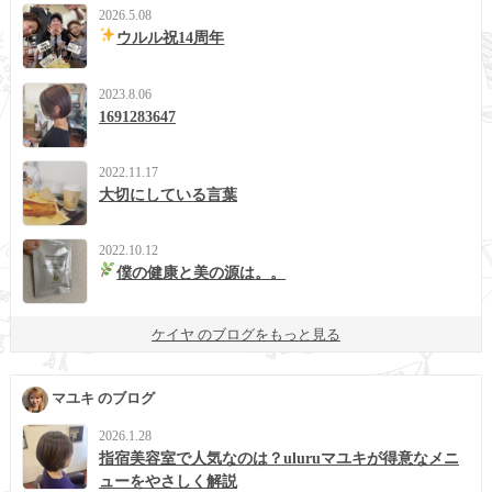
2026.5.08
ウルル祝14周年
2023.8.06
1691283647
2022.11.17
大切にしている言葉
2022.10.12
僕の健康と美の源は。。
ケイヤ のブログをもっと見る
マユキ のブログ
2026.1.28
指宿美容室で人気なのは？uluruマユキが得意なメニ
ューをやさしく解説