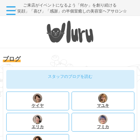
ご来店がイベントになるよう「何か」を創り続ける
「笑顔」「喜び」「感謝」の半個室癒しの美容室ヘアサロン☆
ブログ
スタッフのブログを読む
ケイヤ
マユキ
エリカ
フミカ