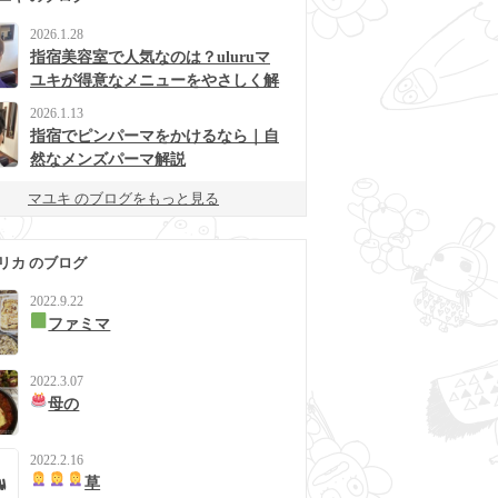
2026.1.28
指宿美容室で人気なのは？uluruマ
ユキが得意なメニューをやさしく解
説
2026.1.13
指宿でピンパーマをかけるなら｜自
然なメンズパーマ解説
マユキ のブログをもっと見る
リカ のブログ
2022.9.22
ファミマ
2022.3.07
母の
2022.2.16
草