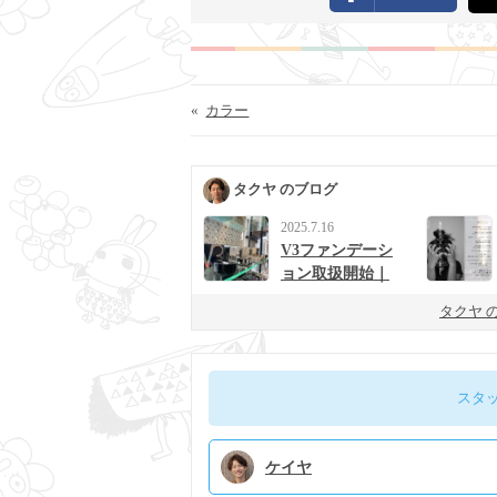
«
カラー
タクヤ のブログ
2025.7.16
V3ファンデーシ
ョン取扱開始｜
男女に人気の次
タクヤ 
世代ベースメイ
ク
スタ
ケイヤ