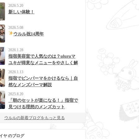
2026.5.20
新しい体験！
2026.5.08
ウルル祝14周年
2026.1.28
指宿美容室で人気なのは？uluruマ
ユキが得意なメニューをやさしく解
説
2026.1.13
指宿でピンパーマをかけるなら｜自
然なメンズパーマ解説
2025.8.20
「朝のセットが楽になる！」指宿で
見つける理想のメンズカット
ウルルの新着ブログをもっと見る
イヤ のブログ