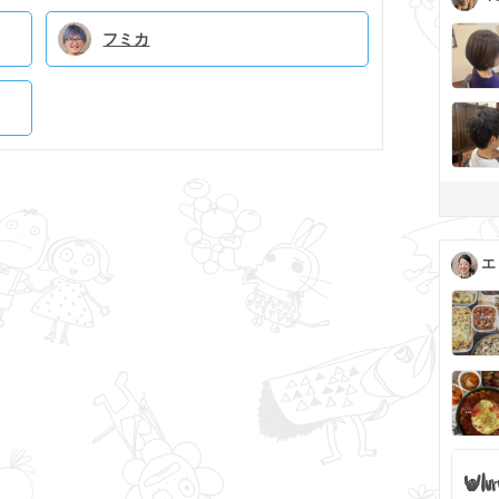
フミカ
エ