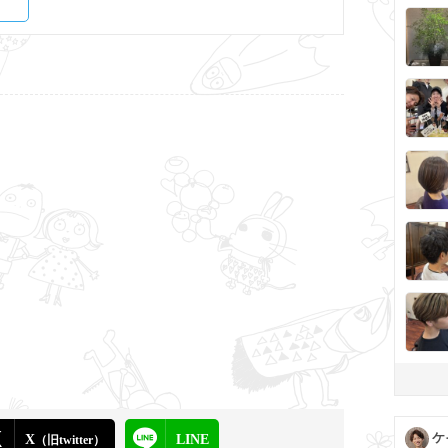
ケ
X
LINE
（旧twitter）