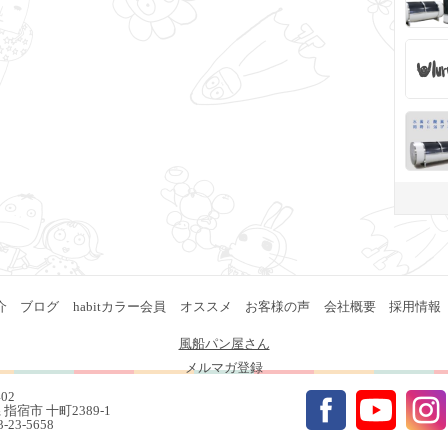
介
ブログ
habitカラー会員
オススメ
お客様の声
会社概要
採用情報
風船パン屋さん
メルマガ登録
402
指宿市 十町2389-1
93-23-5658