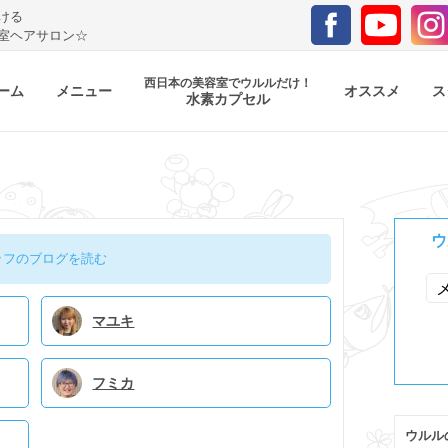
ける
室ヘアサロン☆
西日本の美容室でウルルだけ！
ーム
メニュー
オススメ
ス
水素カプセル
ウ
ッフのブログを読む
マユキ
フミカ
ウルル