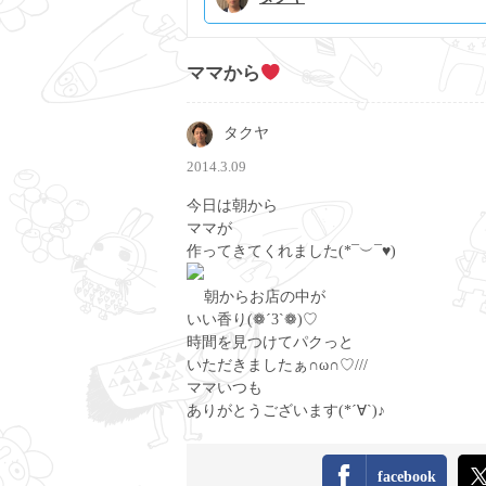
ママから
タクヤ
2014.3.09
今日は朝から
ママが
作ってきてくれました(*¯︶¯♥)
朝からお店の中が
いい香り(❁´3`❁)♡
時間を見つけてパクっと
いただきましたぁ∩ω∩♡///
ママいつも
ありがとうございます(*´∀`)♪
facebook