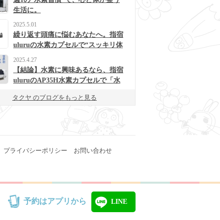
生活に。
2025.5.01
繰り返す頭痛に悩むあなたへ。指宿
uluruの水素カプセルで“スッキリ体
質”に変わるかも？
2025.4.27
【結論】水素に興味あるなら、指宿
uluruのAP35H水素カプセルで「水
素浴」体験してみて！
タクヤ のブログをもっと見る
プライバシーポリシー
お問い合わせ
予約はアプリから
LINE