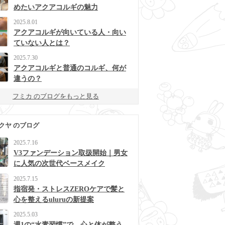
めたいアクアコルギの魅力
2025.8.01
アクアコルギが向いている人・向い
ていない人とは？
2025.7.30
アクアコルギと普通のコルギ、何が
違うの？
フミカ のブログをもっと見る
クヤ のブログ
2025.7.16
V3ファンデーション取扱開始｜男女
に人気の次世代ベースメイク
2025.7.15
指宿発・ストレスZEROケアで髪と
心を整えるuluruの新提案
2025.5.03
週1の“水素習慣”で、心と体が整う