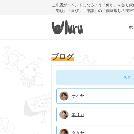
ご来店がイベントになるよう「何か」を創り続
「笑顔」「喜び」「感謝」の半個室癒しの美容
ホ
ブログ
スタ
ケイヤ
エリカ
タクヤ