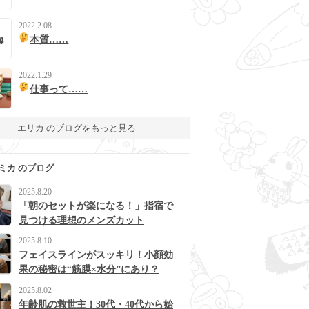
2022.2.08
本質……
2022.1.29
仕事って……
エリカ のブログをもっと見る
ミカ のブログ
2025.8.20
「朝のセットが楽になる！」指宿で
見つける理想のメンズカット
2025.8.10
フェイスラインがスッキリ！小顔効
果の秘密は“筋膜×水分”にあり？
2025.8.02
年齢肌の救世主！30代・40代から始