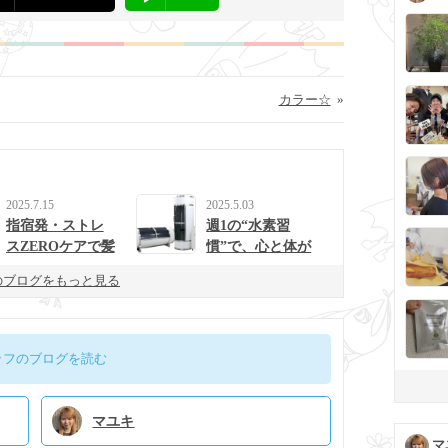
カラー☆
»
2025.7.15
2025.5.03
指宿発・ストレ
週1の“水素習
スZEROケアで髪
慣”で、心と体が
と心を整えるulur
整う生活に。
のブログをもっと見る
uの新提案
ッフのブログを読む
マユキ
マ