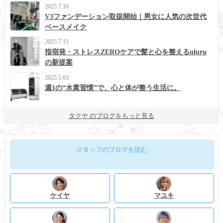
2025.7.16
V3ファンデーション取扱開始｜男女に人気の次世代
ベースメイク
2025.7.15
指宿発・ストレスZEROケアで髪と心を整えるuluru
の新提案
2025.5.03
週1の“水素習慣”で、心と体が整う生活に。
タクヤ のブログをもっと見る
スタッフのブログを読む
ケイヤ
マユキ