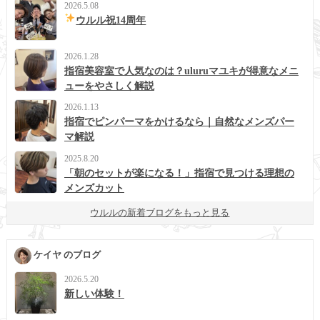
2026.5.08
ウルル祝14周年
2026.1.28
指宿美容室で人気なのは？uluruマユキが得意なメニ
ューをやさしく解説
2026.1.13
指宿でピンパーマをかけるなら｜自然なメンズパー
マ解説
2025.8.20
「朝のセットが楽になる！」指宿で見つける理想の
メンズカット
ウルルの新着ブログをもっと見る
ケイヤ のブログ
2026.5.20
新しい体験！