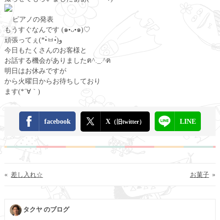
ピアノの発表
もうすぐなんです (๑•ᴗ•๑)♡
頑張ってぇ(*•̀ㅂ•́)و
今日もたくさんのお客様と
お話する機会がありましたฅ^._.^ฅ
明日はお休みですが
から火曜日からお待ちしており
ます(*´∀｀)
facebook
X
LINE
（旧twitter）
«
差し入れ☆
お菓子
»
タクヤ のブログ