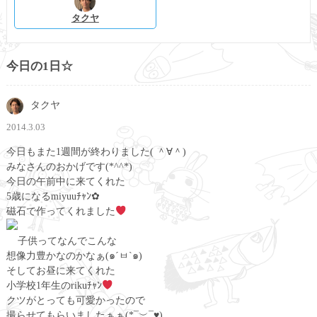
タクヤ
今日の1日☆
タクヤ
2014.3.03
今日もまた1週間が終わりました( ＾∀＾)
みなさんのおかげです(*^^*)
今日の午前中に来てくれた
5歳になるmiyuuﾁｬﾝ✿
磁石で作ってくれました
子供ってなんでこんな
想像力豊かなのかなぁ(๑´ㅂ`๑)
そしてお昼に来てくれた
小学校1年生のrikuﾁｬﾝ
クツがとっても可愛かったので
撮らせてもらいましたぁぁ(*¯︶¯♥)