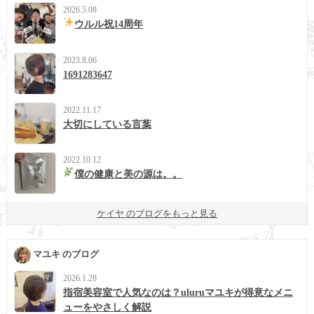
2026.5.08
ウルル祝14周年
2023.8.06
1691283647
2022.11.17
大切にしている言葉
2022.10.12
僕の健康と美の源は。。
ケイヤ のブログをもっと見る
マユキ のブログ
2026.1.28
指宿美容室で人気なのは？uluruマユキが得意なメニ
ューをやさしく解説