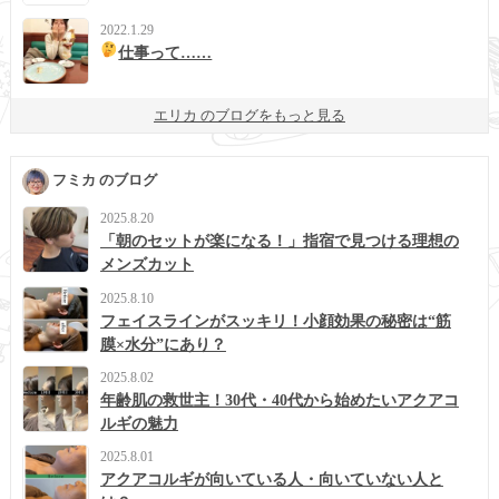
2022.1.29
仕事って……
エリカ のブログをもっと見る
フミカ のブログ
2025.8.20
「朝のセットが楽になる！」指宿で見つける理想の
メンズカット
2025.8.10
フェイスラインがスッキリ！小顔効果の秘密は“筋
膜×水分”にあり？
2025.8.02
年齢肌の救世主！30代・40代から始めたいアクアコ
ルギの魅力
2025.8.01
アクアコルギが向いている人・向いていない人と