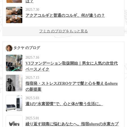
は？
2025.7.30
アクアコルギと普通のコルギ、何が違うの？
フミカ のブログをもっと見る
タクヤ のブログ
2025.7.16
V3ファンデーション取扱開始｜男女に人気の次世代
ベースメイク
2025.7.15
指宿発・ストレスZEROケアで髪と心を整えるuluru
の新提案
2025.5.03
週1の“水素習慣”で、心と体が整う生活に。
2025.5.01
繰り返す頭痛に悩むあなたへ。指宿uluruの水素カプ