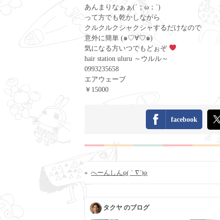
あんまりなぁぁ(´；ω；`)
って方でも乾かしながら
クルクルクシャクシャするだけなので
意外に簡単 (๑♡∀♡๑)
気になる方いつでもどぉぞ
hair station uluru ～ウルル～
0993235658
エアウェーブ
￥15000
facebook
«
へーんしんψ(｀∇´)ψ
タクヤ のブログ