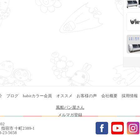
介
ブログ
habitカラー会員
オススメ
お客様の声
会社概要
採用情報
風船パン屋さん
メルマガ登録
402
指宿市 十町2389-1
93-23-5658