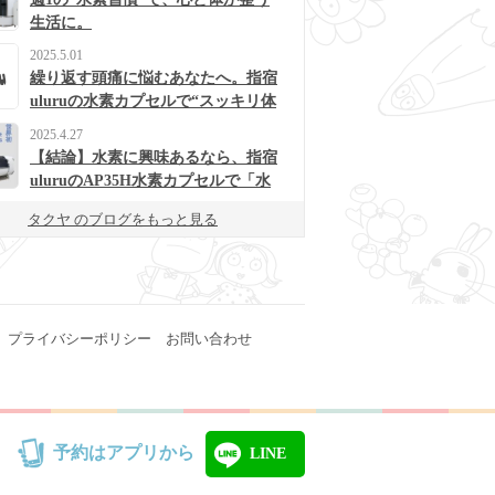
生活に。
2025.5.01
繰り返す頭痛に悩むあなたへ。指宿
uluruの水素カプセルで“スッキリ体
質”に変わるかも？
2025.4.27
【結論】水素に興味あるなら、指宿
uluruのAP35H水素カプセルで「水
素浴」体験してみて！
タクヤ のブログをもっと見る
プライバシーポリシー
お問い合わせ
予約はアプリから
LINE