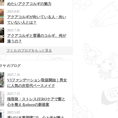
めたいアクアコルギの魅力
2025.8.01
アクアコルギが向いている人・向い
ていない人とは？
2025.7.30
アクアコルギと普通のコルギ、何が
違うの？
フミカ のブログをもっと見る
クヤ のブログ
2025.7.16
V3ファンデーション取扱開始｜男女
に人気の次世代ベースメイク
2025.7.15
指宿発・ストレスZEROケアで髪と
心を整えるuluruの新提案
2025.5.03
週1の“水素習慣”で、心と体が整う