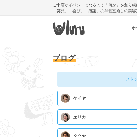
ご来店がイベントになるよう「何か」を創り続
「笑顔」「喜び」「感謝」の半個室癒しの美容
ホ
ブログ
スタ
ケイヤ
エリカ
タクヤ