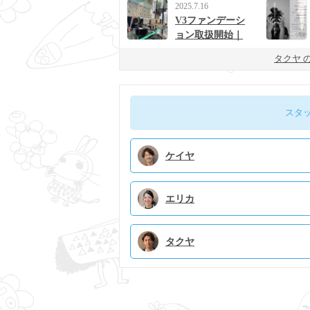
2025.7.16
V3ファンデーシ
ョン取扱開始｜
男女に人気の次
タクヤ 
世代ベースメイ
ク
スタ
ケイヤ
エリカ
タクヤ