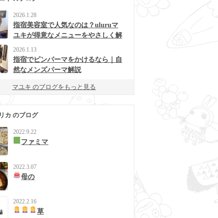
2026.1.28
指宿美容室で人気なのは？uluruマ
ユキが得意なメニューをやさしく解
説
2026.1.13
指宿でピンパーマをかけるなら｜自
然なメンズパーマ解説
マユキ のブログをもっと見る
リカ のブログ
2022.9.22
ファミマ
2022.3.07
母の
2022.2.16
草