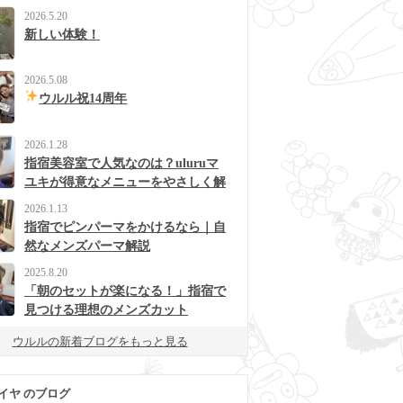
2026.5.20
新しい体験！
2026.5.08
ウルル祝14周年
2026.1.28
指宿美容室で人気なのは？uluruマ
ユキが得意なメニューをやさしく解
説
2026.1.13
指宿でピンパーマをかけるなら｜自
然なメンズパーマ解説
2025.8.20
「朝のセットが楽になる！」指宿で
見つける理想のメンズカット
ウルルの新着ブログをもっと見る
イヤ のブログ