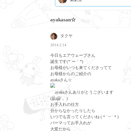
ayakasan☆
タクヤ
2014.2.14
今日もエアウェーブさん
誕生です(*´ー｀*)
お母様がいつも来てくださってて
お母様からのご紹介の
ayakaさん☆
ayakaさんありがとうございます
(இдஇ`。)
お手入れの仕方
分からなかったりしたら
いつでも言ってくださいね (＊˙︶˙＊)
パーマってお手入れが
大変だから