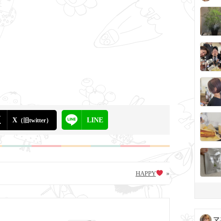
X
LINE
（旧twitter）
HAPPY
»
マ