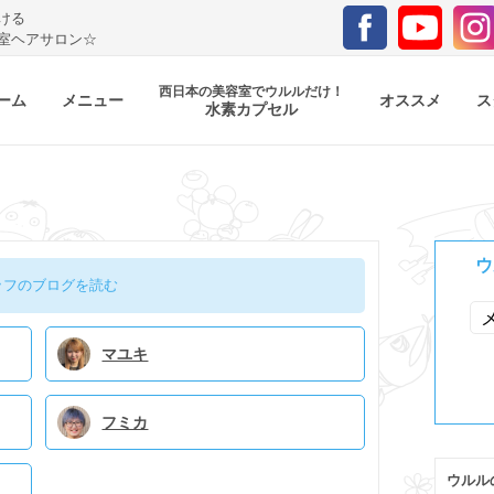
ける
室ヘアサロン☆
西日本の美容室でウルルだけ！
ーム
メニュー
オススメ
ス
水素カプセル
ウ
ッフのブログを読む
マユキ
フミカ
ウルル