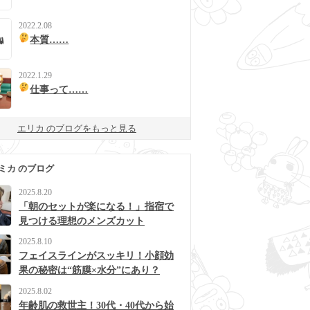
2022.2.08
本質……
2022.1.29
仕事って……
エリカ のブログをもっと見る
ミカ のブログ
2025.8.20
「朝のセットが楽になる！」指宿で
見つける理想のメンズカット
2025.8.10
フェイスラインがスッキリ！小顔効
果の秘密は“筋膜×水分”にあり？
2025.8.02
年齢肌の救世主！30代・40代から始