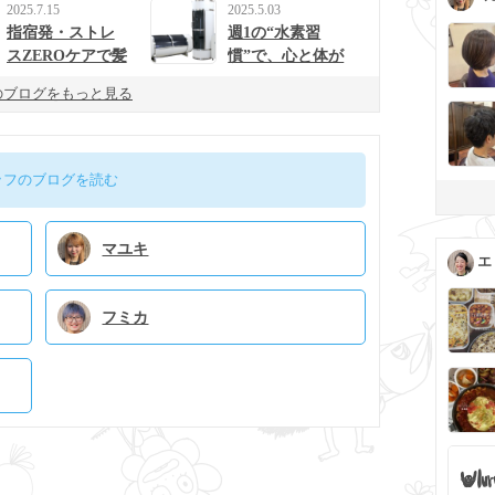
2025.7.15
2025.5.03
指宿発・ストレ
週1の“水素習
スZEROケアで髪
慣”で、心と体が
と心を整えるulur
整う生活に。
のブログをもっと見る
uの新提案
ッフのブログを読む
マユキ
エ
フミカ