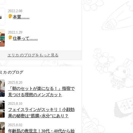
2022.2.08
本質……
2022.1.29
仕事って……
エリカ のブログをもっと見る
ミカ のブログ
2025.8.20
「朝のセットが楽になる！」指宿で
見つける理想のメンズカット
2025.8.10
フェイスラインがスッキリ！小顔効
果の秘密は“筋膜×水分”にあり？
2025.8.02
年齢肌の救世主！30代・40代から始