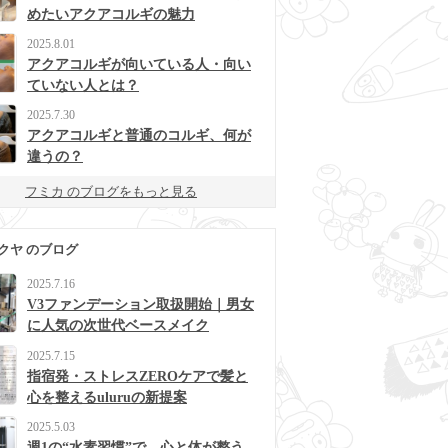
めたいアクアコルギの魅力
2025.8.01
アクアコルギが向いている人・向い
ていない人とは？
2025.7.30
アクアコルギと普通のコルギ、何が
違うの？
フミカ のブログをもっと見る
クヤ のブログ
2025.7.16
V3ファンデーション取扱開始｜男女
に人気の次世代ベースメイク
2025.7.15
指宿発・ストレスZEROケアで髪と
心を整えるuluruの新提案
2025.5.03
週1の“水素習慣”で、心と体が整う