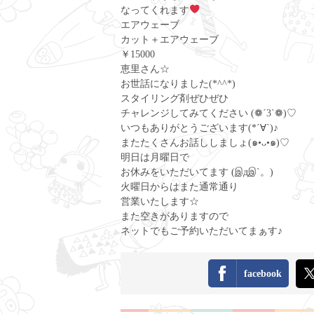
なってくれます
エアウェーブ
カット＋エアウェーブ
￥15000
恵里さん☆
お世話になりました(*^^*)
スタイリング剤ぜひぜひ
チャレンジしてみてください (❁´3`❁)♡
いつもありがとうございます(*´∀`)♪
またたくさんお話ししましょ(๑•ᴗ•๑)♡
明日は月曜日で
お休みをいただいてます (இдஇ`。)
火曜日からはまた通常通り
営業いたします☆
また空きがありますので
ネットでもご予約いただいてまぁす♪
facebook