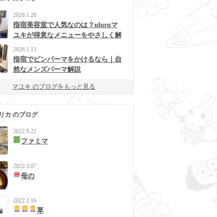
2026.1.28
指宿美容室で人気なのは？uluruマ
ユキが得意なメニューをやさしく解
説
2026.1.13
指宿でピンパーマをかけるなら｜自
然なメンズパーマ解説
マユキ のブログをもっと見る
リカ のブログ
2022.9.22
ファミマ
2022.3.07
母の
2022.2.16
草