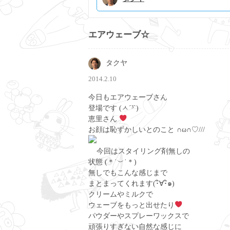
エアウェーブ☆
タクヤ
2014.2.10
今日もエアウェーブさん
登場です (ㅅ´³`)
恵里さん
お顔は恥ずかしいとのこと ∩ω∩♡///
今回はスタイリング剤無しの
状態 (＊˙︶˙＊)
無しでもこんな感じまで
まとまってくれます(･ิ∀･ิ๑)
クリームやミルクで
ウェーブをもっと出せたり
パウダーやスプレーワックスで
頑張りすぎない自然な感じに