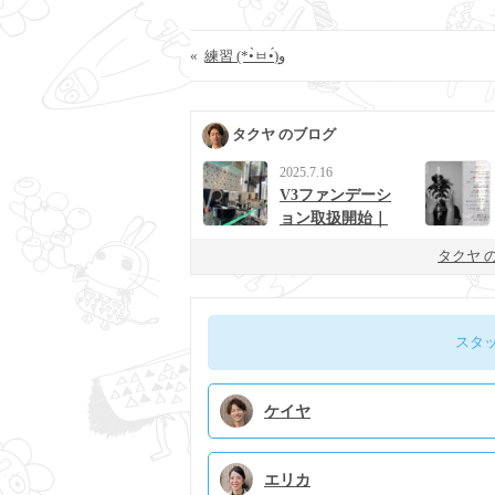
«
練習 (*•̀ㅂ•́)و
タクヤ のブログ
2025.7.16
V3ファンデーシ
ョン取扱開始｜
男女に人気の次
タクヤ 
世代ベースメイ
ク
スタ
ケイヤ
エリカ