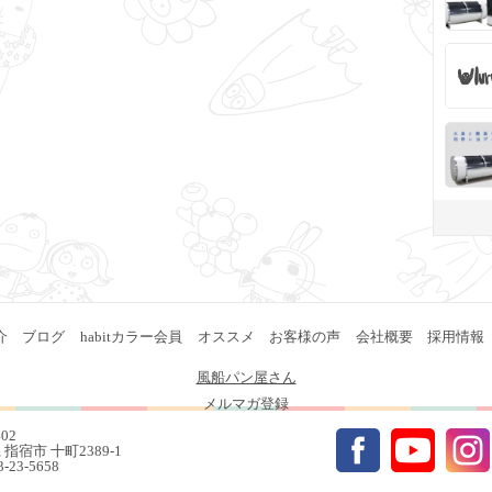
介
ブログ
habitカラー会員
オススメ
お客様の声
会社概要
採用情報
風船パン屋さん
メルマガ登録
402
指宿市 十町2389-1
93-23-5658