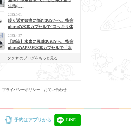
生活に。
2025.5.01
繰り返す頭痛に悩むあなたへ。指宿
uluruの水素カプセルで“スッキリ体
質”に変わるかも？
2025.4.27
【結論】水素に興味あるなら、指宿
uluruのAP35H水素カプセルで「水
素浴」体験してみて！
タクヤ のブログをもっと見る
プライバシーポリシー
お問い合わせ
予約はアプリから
LINE