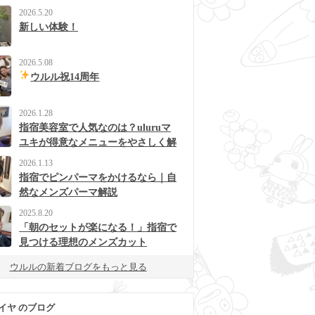
2026.5.20
新しい体験！
2026.5.08
ウルル祝14周年
2026.1.28
指宿美容室で人気なのは？uluruマ
ユキが得意なメニューをやさしく解
説
2026.1.13
指宿でピンパーマをかけるなら｜自
然なメンズパーマ解説
2025.8.20
「朝のセットが楽になる！」指宿で
見つける理想のメンズカット
ウルルの新着ブログをもっと見る
イヤ のブログ