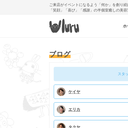
ご来店がイベントになるよう「何か」を創り続
「笑顔」「喜び」「感謝」の半個室癒しの美容
ホ
ブログ
スタ
ケイヤ
エリカ
タクヤ