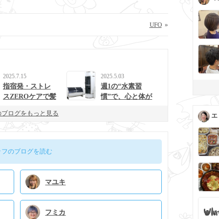
UFO
»
2025.7.15
2025.5.03
指宿発・ストレ
週1の“水素習
スZEROケアで髪
慣”で、心と体が
と心を整えるulur
整う生活に。
のブログをもっと見る
エ
uの新提案
ッフのブログを読む
マユキ
フミカ