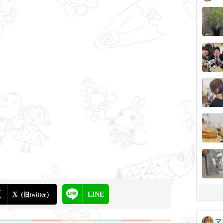
X
LINE
（旧twitter）
マ