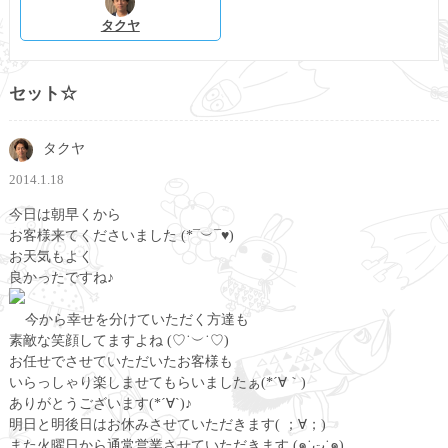
タクヤ
セット☆
タクヤ
2014.1.18
今日は朝早くから
お客様来てくださいました (*¯︶¯♥)
お天気もよく
良かったですね♪
今から幸せを分けていただく方達も
素敵な笑顔してますよね (♡˙︶˙♡)
お任せでさせていただいたお客様も
いらっしゃり楽しませてもらいましたぁ(*´∀｀)
ありがとうございます(*´∀`)♪
明日と明後日はお休みさせていただきます( ；∀；)
また火曜日から通常営業させていただきます (๑˙ت˙๑)