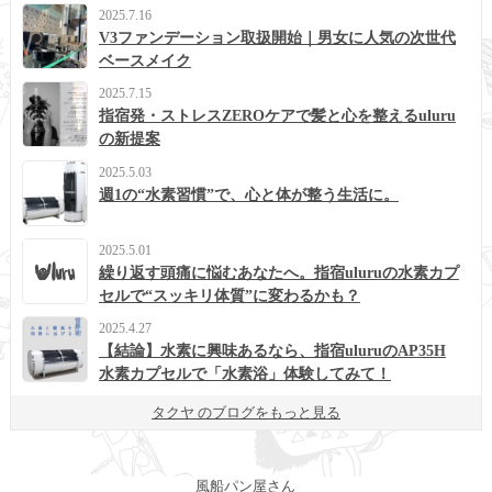
2025.7.16
V3ファンデーション取扱開始｜男女に人気の次世代
ベースメイク
2025.7.15
指宿発・ストレスZEROケアで髪と心を整えるuluru
の新提案
2025.5.03
週1の“水素習慣”で、心と体が整う生活に。
2025.5.01
繰り返す頭痛に悩むあなたへ。指宿uluruの水素カプ
セルで“スッキリ体質”に変わるかも？
2025.4.27
【結論】水素に興味あるなら、指宿uluruのAP35H
水素カプセルで「水素浴」体験してみて！
タクヤ のブログをもっと見る
風船パン屋さん