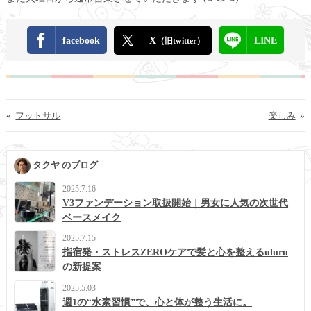
facebook
X
LINE
（旧twitter）
«
フットサル
楽しみ
»
タクヤ のブログ
2025.7.16
V3ファンデーション取扱開始｜男女に人気の次世代
ベースメイク
2025.7.15
指宿発・ストレスZEROケアで髪と心を整えるuluru
の新提案
2025.5.03
週1の“水素習慣”で、心と体が整う生活に。