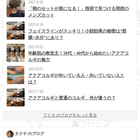
2025.8.20
「朝のセットが楽になる！」指宿で見つける理想の
メンズカット
2025.8.10
フェイスラインがスッキリ！小顔効果の秘密は“筋
膜×水分”にあり？
2025.8.02
年齢肌の救世主！30代・40代から始めたいアクアコ
ルギの魅力
2025.8.01
アクアコルギが向いている人・向いていない人と
は？
2025.7.30
アクアコルギと普通のコルギ、何が違うの？
フミカ のブログをもっと見る
タクヤ のブログ