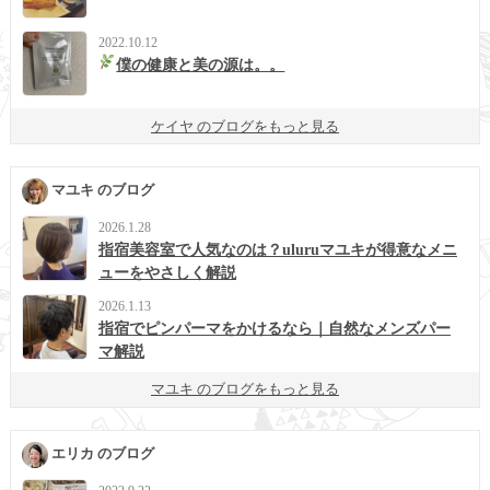
2022.10.12
僕の健康と美の源は。。
ケイヤ のブログをもっと見る
マユキ のブログ
2026.1.28
指宿美容室で人気なのは？uluruマユキが得意なメニ
ューをやさしく解説
2026.1.13
指宿でピンパーマをかけるなら｜自然なメンズパー
マ解説
マユキ のブログをもっと見る
エリカ のブログ