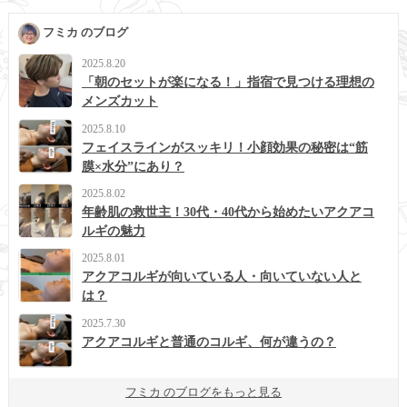
フミカ のブログ
2025.8.20
「朝のセットが楽になる！」指宿で見つける理想の
メンズカット
2025.8.10
フェイスラインがスッキリ！小顔効果の秘密は“筋
膜×水分”にあり？
2025.8.02
年齢肌の救世主！30代・40代から始めたいアクアコ
ルギの魅力
2025.8.01
アクアコルギが向いている人・向いていない人と
は？
2025.7.30
アクアコルギと普通のコルギ、何が違うの？
フミカ のブログをもっと見る