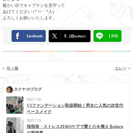
暖かい目でキャプテンを見守って
あげてください (*´ー｀*人)
よろしくお願いいたします。
facebook
X
LINE
（旧twitter）
«
坦々麺
カレー
»
タクヤ のブログ
2025.7.16
V3ファンデーション取扱開始｜男女に人気の次世代
ベースメイク
2025.7.15
指宿発・ストレスZEROケアで髪と心を整えるuluru
の新提案