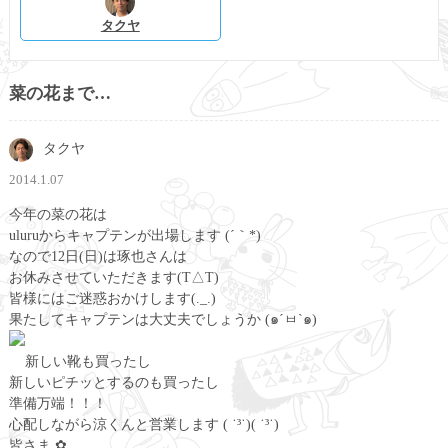
タクヤ
菜の花まで…
タクヤ
2014.1.07
今年の菜の花は
uluruからキャプテンが出場します (´｀*)
なので12日(日)は琢也さんは
お休みさせていただきます(T△T)
皆様にはご迷惑おかけします(._.)
果たしてキャプテンは大丈夫でしょうか (๑´ㅂ`๑)
新しい靴も買ったし
新しいピチッとするのも買ったし
準備万端！！！
心配しながら涼くんと営業します ( ˙³˙)( ˙³˙)
皆さま ✿