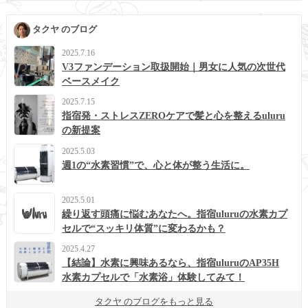
タクヤ のブログ
2025.7.16
V3ファンデーション取扱開始｜男女に人気の次世代
ベースメイク
2025.7.15
指宿発・ストレスZEROケアで髪と心を整えるuluru
の新提案
2025.5.03
週1の“水素習慣”で、心と体が整う生活に。
2025.5.01
繰り返す頭痛に悩むあなたへ。指宿uluruの水素カプ
セルで“スッキリ体質”に変わるかも？
2025.4.27
【結論】水素に興味あるなら、指宿uluruのAP35H
水素カプセルで「水素浴」体験してみて！
タクヤ のブログをもっと見る