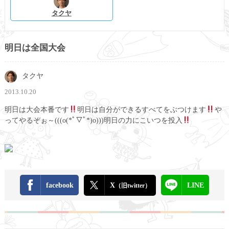
タクヤ
明日は全国大会
タクヤ
2013.10.20
明日は大会本番です
明日は自分ができるすべてをぶつけます
や
ってやるぞぉ～(((o(*ﾟ▽ﾟ*)o)))明日の力にこいつを投入
facebook
X
LINE
（旧twitter）