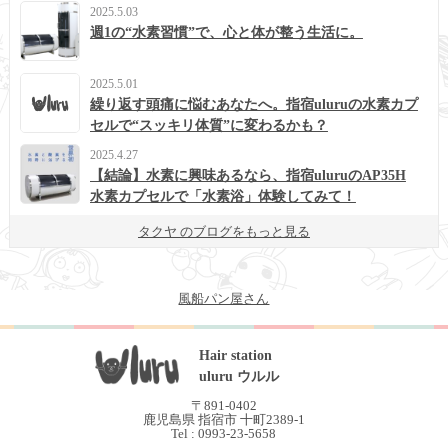
2025.5.03
週1の“水素習慣”で、心と体が整う生活に。
2025.5.01
繰り返す頭痛に悩むあなたへ。指宿uluruの水素カプ
セルで“スッキリ体質”に変わるかも？
2025.4.27
【結論】水素に興味あるなら、指宿uluruのAP35H
水素カプセルで「水素浴」体験してみて！
タクヤ のブログをもっと見る
風船パン屋さん
Hair station
uluru ウルル
〒891-0402
鹿児島県 指宿市 十町2389-1
Tel : 0993-23-5658