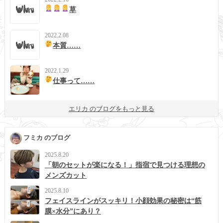
草
2022.2.08
本質……
2022.1.29
仕事って……
エリカ のブログをもっと見る
フミカ のブログ
2025.8.20
「朝のセットが楽になる！」指宿で見つける理想の
メンズカット
2025.8.10
フェイスラインがスッキリ！小顔効果の秘密は“筋
膜×水分”にあり？