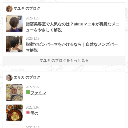
マユキ のブログ
2026.1.28
指宿美容室で人気なのは？uluruマユキが得意なメニ
ューをやさしく解説
2026.1.13
指宿でピンパーマをかけるなら｜自然なメンズパー
マ解説
マユキ のブログをもっと見る
エリカ のブログ
2022.9.22
ファミマ
2022.3.07
母の
2022.2.16