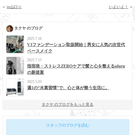
«
in山口☆
いよいよ！
»
タクヤ のブログ
2025.7.16
V3ファンデーション取扱開始｜男女に人気の次世代
ベースメイク
2025.7.15
指宿発・ストレスZEROケアで髪と心を整えるuluru
の新提案
2025.5.03
週1の“水素習慣”で、心と体が整う生活に。
タクヤ のブログをもっと見る
スタッフのブログを読む