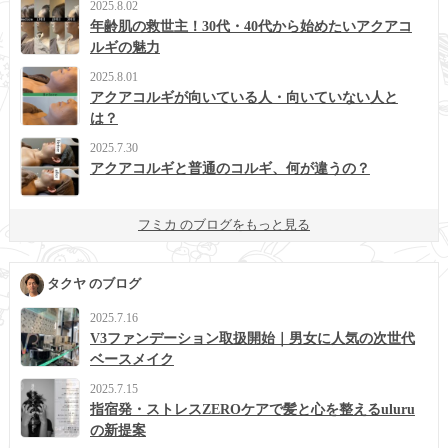
2025.8.02
年齢肌の救世主！30代・40代から始めたいアクアコ
ルギの魅力
2025.8.01
アクアコルギが向いている人・向いていない人と
は？
2025.7.30
アクアコルギと普通のコルギ、何が違うの？
フミカ のブログをもっと見る
タクヤ のブログ
2025.7.16
V3ファンデーション取扱開始｜男女に人気の次世代
ベースメイク
2025.7.15
指宿発・ストレスZEROケアで髪と心を整えるuluru
の新提案