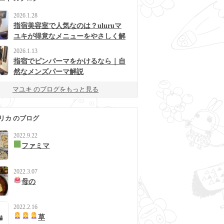
2026.1.28
指宿美容室で人気なのは？uluruマ
ユキが得意なメニューをやさしく解
説
2026.1.13
指宿でピンパーマをかけるなら｜自
然なメンズパーマ解説
マユキ のブログをもっと見る
リカ のブログ
2022.9.22
ファミマ
2022.3.07
母の
2022.2.16
草