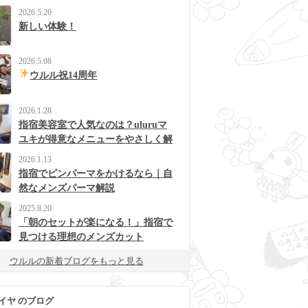
2026.5.20
新しい体験！
2026.5.08
ウルル祝14周年
2026.1.28
指宿美容室で人気なのは？uluruマ
ユキが得意なメニューをやさしく解
説
2026.1.13
指宿でピンパーマをかけるなら｜自
然なメンズパーマ解説
2025.8.20
「朝のセットが楽になる！」指宿で
見つける理想のメンズカット
ウルルの新着ブログをもっと見る
イヤ のブログ