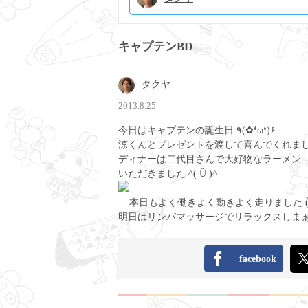
キャプテンBD
タクヤ
2013.8.25
今日はキャプテンの誕生日 ٩(✿❛ω❛)۶
涼くんとプレゼントを渡して喜んでくれました σ(
ディナーは二代目さんで大好物なラーメン
いただきました ^( Ü )^
本日もよく働きよく動きよく走りました ( ิ- ิ )( ิ- 
明日はリンパマッサージでリラックスしま
facebook