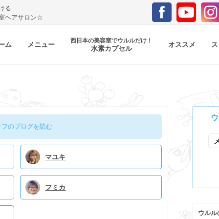
ける
室ヘアサロン☆
西日本の美容室でウルルだけ！
ーム
メニュー
オススメ
ス
水素カプセル
ウ
ッフのブログを読む
マユキ
フミカ
ウルル