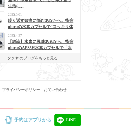
生活に。
2025.5.01
繰り返す頭痛に悩むあなたへ。指宿
uluruの水素カプセルで“スッキリ体
質”に変わるかも？
2025.4.27
【結論】水素に興味あるなら、指宿
uluruのAP35H水素カプセルで「水
素浴」体験してみて！
タクヤ のブログをもっと見る
プライバシーポリシー
お問い合わせ
予約はアプリから
LINE