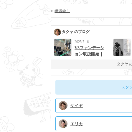
«
練習会！
タクヤ のブログ
2025.7.16
V3ファンデーシ
ョン取扱開始｜
男女に人気の次
タクヤ 
世代ベースメイ
ク
スタ
ケイヤ
エリカ