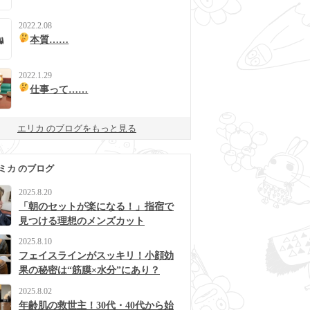
2022.2.08
本質……
2022.1.29
仕事って……
エリカ のブログをもっと見る
ミカ のブログ
2025.8.20
「朝のセットが楽になる！」指宿で
見つける理想のメンズカット
2025.8.10
フェイスラインがスッキリ！小顔効
果の秘密は“筋膜×水分”にあり？
2025.8.02
年齢肌の救世主！30代・40代から始