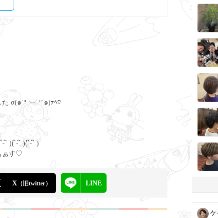
๑´º╰╯º`๑)ﾃﾍ♡
ิ )( ิ- ิ )
ぁぁす♡
X
LINE
（旧twitter）
ケ