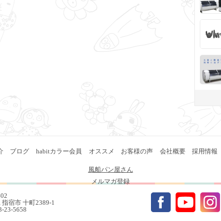
介
ブログ
habitカラー会員
オススメ
お客様の声
会社概要
採用情報
風船パン屋さん
メルマガ登録
402
指宿市 十町2389-1
93-23-5658