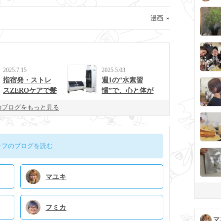
漫画
»
2025.7.15
2025.5.03
指宿発・ストレ
週1の“水素習
スZEROケアで髪
慣”で、心と体が
と心を整えるulur
整う生活に。
のブログをもっと見る
uの新提案
ッフのブログを読む
マユキ
フミカ
マ