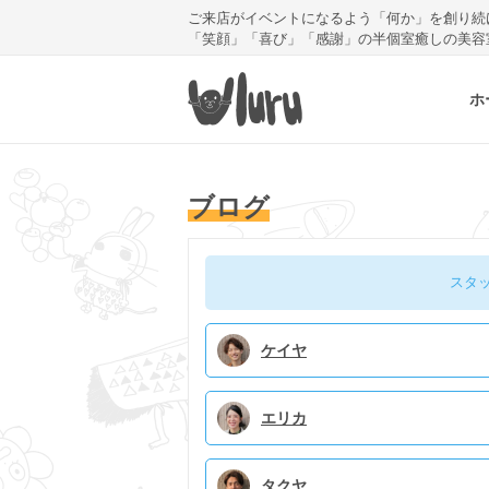
ご来店がイベントになるよう「何か」を創り続
「笑顔」「喜び」「感謝」の半個室癒しの美容
ホ
ブログ
スタ
ケイヤ
エリカ
タクヤ