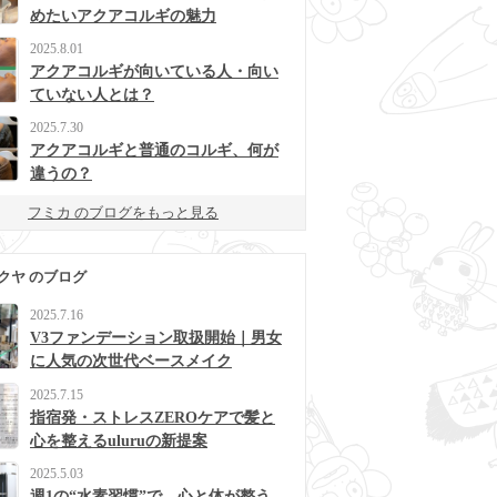
めたいアクアコルギの魅力
2025.8.01
アクアコルギが向いている人・向い
ていない人とは？
2025.7.30
アクアコルギと普通のコルギ、何が
違うの？
フミカ のブログをもっと見る
クヤ のブログ
2025.7.16
V3ファンデーション取扱開始｜男女
に人気の次世代ベースメイク
2025.7.15
指宿発・ストレスZEROケアで髪と
心を整えるuluruの新提案
2025.5.03
週1の“水素習慣”で、心と体が整う