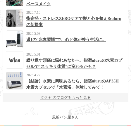
ベースメイク
2025.7.15
指宿発・ストレスZEROケアで髪と心を整えるuluru
の新提案
2025.5.03
週1の“水素習慣”で、心と体が整う生活に。
2025.5.01
繰り返す頭痛に悩むあなたへ。指宿uluruの水素カプ
セルで“スッキリ体質”に変わるかも？
2025.4.27
【結論】水素に興味あるなら、指宿uluruのAP35H
水素カプセルで「水素浴」体験してみて！
タクヤ のブログをもっと見る
風船パン屋さん