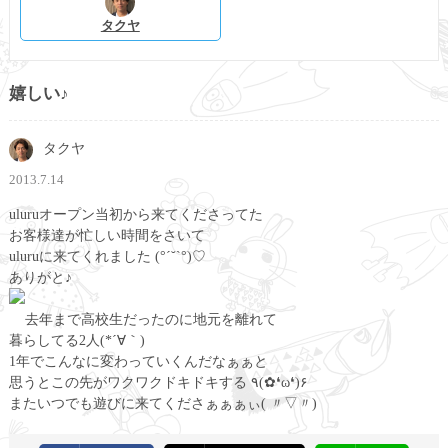
タクヤ
嬉しい♪
タクヤ
2013.7.14
uluruオープン当初から来てくださってた
お客様達が忙しい時間をさいて
uluruに来てくれました (°´˘`°)♡
ありがと♪
去年まで高校生だったのに地元を離れて
暮らしてる2人(*´∀｀)
1年でこんなに変わっていくんだなぁぁと
思うとこの先がワクワクドキドキする ٩(✿❛ω❛)۶
またいつでも遊びに来てくださぁぁぁぃ( 〃▽〃)