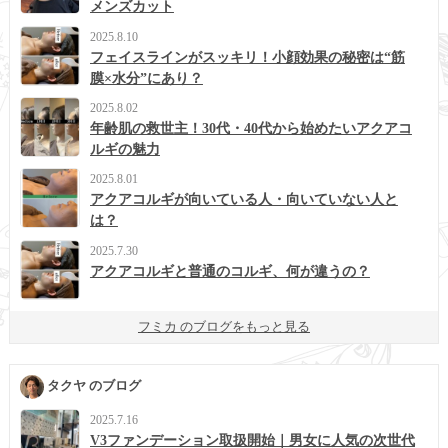
メンズカット
2025.8.10
フェイスラインがスッキリ！小顔効果の秘密は“筋
膜×水分”にあり？
2025.8.02
年齢肌の救世主！30代・40代から始めたいアクアコ
ルギの魅力
2025.8.01
アクアコルギが向いている人・向いていない人と
は？
2025.7.30
アクアコルギと普通のコルギ、何が違うの？
フミカ のブログをもっと見る
タクヤ のブログ
2025.7.16
V3ファンデーション取扱開始｜男女に人気の次世代