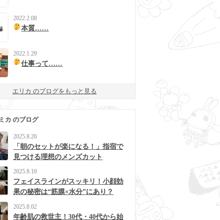
2022.2.08
本質……
2022.1.29
仕事って……
エリカ のブログをもっと見る
ミカ のブログ
2025.8.20
「朝のセットが楽になる！」指宿で
見つける理想のメンズカット
2025.8.10
フェイスラインがスッキリ！小顔効
果の秘密は“筋膜×水分”にあり？
2025.8.02
年齢肌の救世主！30代・40代から始