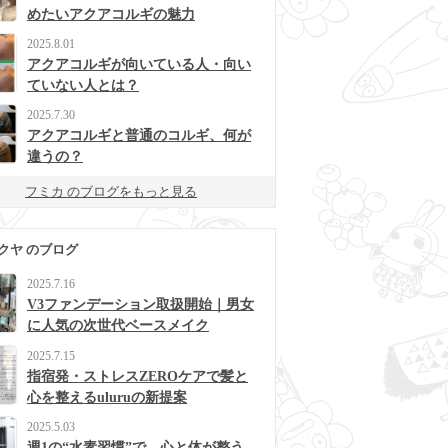
めたいアクアコルギの魅力
2025.8.01
アクアコルギが向いている人・向い
ていない人とは？
2025.7.30
アクアコルギと普通のコルギ、何が
違うの？
フミカ のブログをもっと見る
クヤ のブログ
2025.7.16
V3ファンデーション取扱開始｜男女
に人気の次世代ベースメイク
2025.7.15
指宿発・ストレスZEROケアで髪と
心を整えるuluruの新提案
2025.5.03
週1の“水素習慣”で、心と体が整う