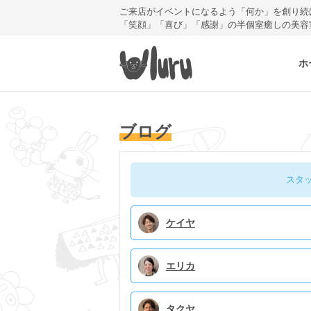
ご来店がイベントになるよう「何か」を創り続
「笑顔」「喜び」「感謝」の半個室癒しの美容
ホ
ブログ
スタ
ケイヤ
エリカ
タクヤ