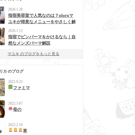
2026.1.28
指宿美容室で人気なのは？uluruマ
ユキが得意なメニューをやさしく解
説
2026.1.13
指宿でピンパーマをかけるなら｜自
然なメンズパーマ解説
マユキ のブログをもっと見る
リカ のブログ
2022.9.22
ファミマ
2022.3.07
母の
2022.2.16
草