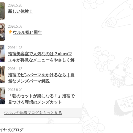
2026.5.20
新しい体験！
2026.5.08
ウルル祝14周年
2026.1.28
指宿美容室で人気なのは？uluruマ
ユキが得意なメニューをやさしく解
説
2026.1.13
指宿でピンパーマをかけるなら｜自
然なメンズパーマ解説
2025.8.20
「朝のセットが楽になる！」指宿で
見つける理想のメンズカット
ウルルの新着ブログをもっと見る
イヤ のブログ