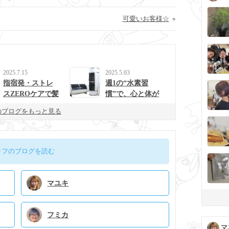
可愛いお客様☆
»
2025.7.15
2025.5.03
指宿発・ストレ
週1の“水素習
スZEROケアで髪
慣”で、心と体が
と心を整えるulur
整う生活に。
のブログをもっと見る
uの新提案
ッフのブログを読む
マユキ
フミカ
マ