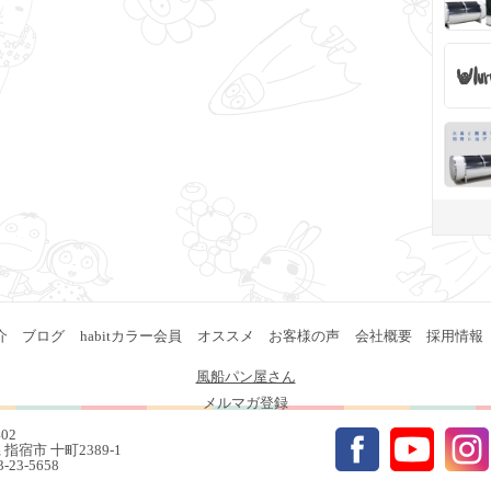
介
ブログ
habitカラー会員
オススメ
お客様の声
会社概要
採用情報
風船パン屋さん
メルマガ登録
402
指宿市 十町2389-1
93-23-5658