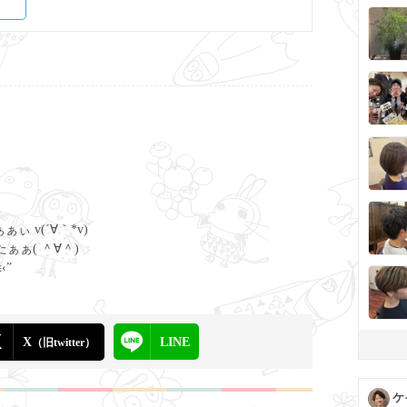
 v(´∀｀*v)
ぁ( ＾∀＾)
‹”
X
LINE
（旧twitter）
ケ