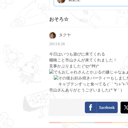
おそろ☆
タクヤ
2013.6.28
今日はいつも遊びに来てくれる
棚橋こと市山さんが来てくれました！
見事かぶりました (°ლ°艸)*
でもおしゃれさんとかぶるの嫌じゃなぁぁぁぃ
その後お好み焼きパーティーもしましたぁ
キャプテンずっと食べてる (´｀*) ŧ‹”ŧ‹”ŧ
市山さんありがとうございました(*´∀｀)
facebook