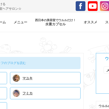
ける
室ヘアサロン☆
西日本の美容室でウルルだけ！
ーム
メニュー
オススメ
ス
水素カプセル
ウ
ッフのブログを読む
マユキ
フミカ
ウルル