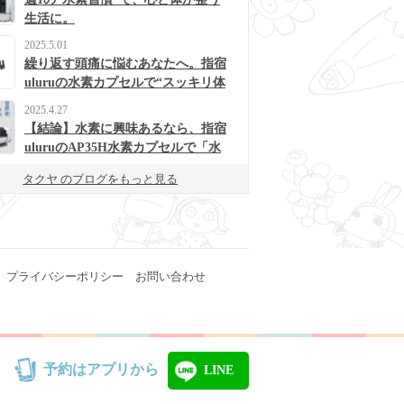
生活に。
2025.5.01
繰り返す頭痛に悩むあなたへ。指宿
uluruの水素カプセルで“スッキリ体
質”に変わるかも？
2025.4.27
【結論】水素に興味あるなら、指宿
uluruのAP35H水素カプセルで「水
素浴」体験してみて！
タクヤ のブログをもっと見る
プライバシーポリシー
お問い合わせ
予約はアプリから
LINE