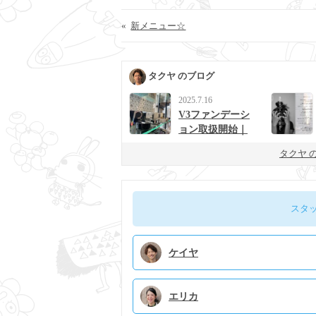
«
新メニュー☆
タクヤ のブログ
2025.7.16
V3ファンデーシ
ョン取扱開始｜
男女に人気の次
タクヤ 
世代ベースメイ
ク
スタ
ケイヤ
エリカ