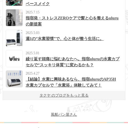
ベースメイク
2025.7.15
指宿発・ストレスZEROケアで髪と心を整えるuluru
の新提案
2025.5.03
週1の“水素習慣”で、心と体が整う生活に。
2025.5.01
繰り返す頭痛に悩むあなたへ。指宿uluruの水素カプ
セルで“スッキリ体質”に変わるかも？
2025.4.27
【結論】水素に興味あるなら、指宿uluruのAP35H
水素カプセルで「水素浴」体験してみて！
タクヤ のブログをもっと見る
風船パン屋さん