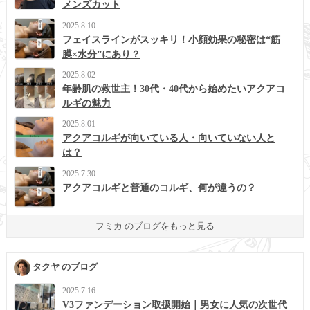
メンズカット
2025.8.10
フェイスラインがスッキリ！小顔効果の秘密は“筋
膜×水分”にあり？
2025.8.02
年齢肌の救世主！30代・40代から始めたいアクアコ
ルギの魅力
2025.8.01
アクアコルギが向いている人・向いていない人と
は？
2025.7.30
アクアコルギと普通のコルギ、何が違うの？
フミカ のブログをもっと見る
タクヤ のブログ
2025.7.16
V3ファンデーション取扱開始｜男女に人気の次世代