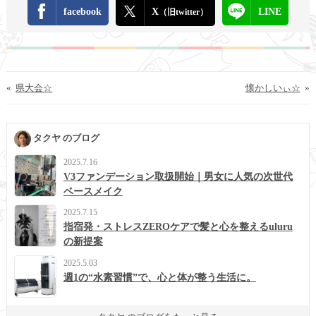
facebook
X
LINE
（旧twitter）
«
県大会☆
懐かしいぃ☆
»
タクヤ のブログ
2025.7.16
V3ファンデーション取扱開始｜男女に人気の次世代
ベースメイク
2025.7.15
指宿発・ストレスZEROケアで髪と心を整えるuluru
の新提案
2025.5.03
週1の“水素習慣”で、心と体が整う生活に。