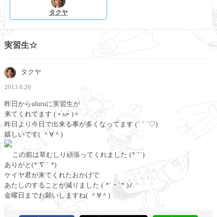
タクヤ
実習生☆
タクヤ
2013.6.20
昨日からuluruに実習生が
来てくれてます ( • ̀ω•́ )✧
昨日より今日で出来る事が多くなってます (´ ˘ `♡)
嬉しいです( ＾∀＾)
この前は草むしり頑張ってくれました (*˙˘˙)
ありがと(*´∇｀*)
ケイヤ君が来てくれたおかげで
あたしのすることが減りました ( *´ ｰ `* )ﾉ
金曜日までお願いしますね( ＾∀＾)