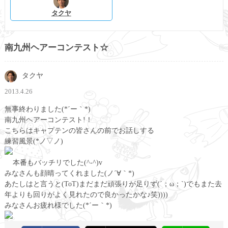
タクヤ
南九州ヘアーコンテスト☆
タクヤ
2013.4.26
無事終わりました(*´ー｀*)
南九州ヘアーコンテスト!！
こちらはキャプテンの皆さんの前でお話しする
練習風景(*ノ▽ノ)
本番もバッチリでした(^-^)v
みなさんも顔晴ってくれました(ノ´∀｀*)
あたしはと言うと(ToT)まだまだ頑張りが足りず(´；ω；`)でもまた去
年よりも回りがよく見れたので良かったかな♪笑))))
みなさんお疲れ様でした(*´ー｀*)