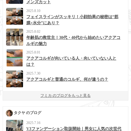
メンズカット
2025.8.10
フェイスラインがスッキリ！小顔効果の秘密は“筋
膜×水分”にあり？
2025.8.02
年齢肌の救世主！30代・40代から始めたいアクアコ
ルギの魅力
2025.8.01
アクアコルギが向いている人・向いていない人と
は？
2025.7.30
アクアコルギと普通のコルギ、何が違うの？
フミカ のブログをもっと見る
タクヤ のブログ
2025.7.16
V3ファンデーション取扱開始｜男女に人気の次世代