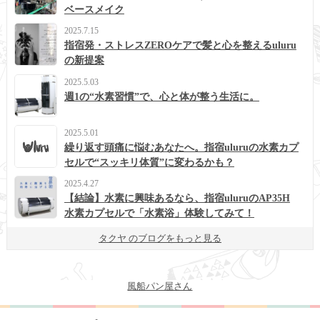
ベースメイク
2025.7.15
指宿発・ストレスZEROケアで髪と心を整えるuluru
の新提案
2025.5.03
週1の“水素習慣”で、心と体が整う生活に。
2025.5.01
繰り返す頭痛に悩むあなたへ。指宿uluruの水素カプ
セルで“スッキリ体質”に変わるかも？
2025.4.27
【結論】水素に興味あるなら、指宿uluruのAP35H
水素カプセルで「水素浴」体験してみて！
タクヤ のブログをもっと見る
風船パン屋さん