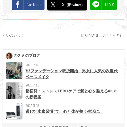
facebook
X
LINE
（旧twitter）
«
いよいよ！
いただきました( 〃▽〃)
»
タクヤ のブログ
2025.7.16
V3ファンデーション取扱開始｜男女に人気の次世代
ベースメイク
2025.7.15
指宿発・ストレスZEROケアで髪と心を整えるuluru
の新提案
2025.5.03
週1の“水素習慣”で、心と体が整う生活に。