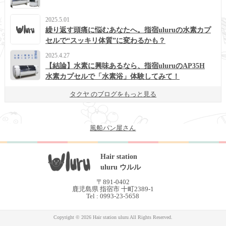
2025.5.01
繰り返す頭痛に悩むあなたへ。指宿uluruの水素カプ
セルで“スッキリ体質”に変わるかも？
2025.4.27
【結論】水素に興味あるなら、指宿uluruのAP35H
水素カプセルで「水素浴」体験してみて！
タクヤ のブログをもっと見る
風船パン屋さん
Hair station
uluru ウルル
〒891-0402
鹿児島県 指宿市 十町2389-1
Tel : 0993-23-5658
Copyright © 2026 Hair station uluru All Rights Reserved.