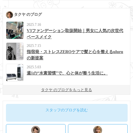
タクヤ のブログ
2025.7.16
V3ファンデーション取扱開始｜男女に人気の次世代
ベースメイク
2025.7.15
指宿発・ストレスZEROケアで髪と心を整えるuluru
の新提案
2025.5.03
週1の“水素習慣”で、心と体が整う生活に。
タクヤ のブログをもっと見る
スタッフのブログを読む