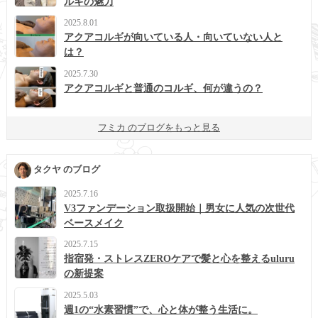
ルギの魅力
2025.8.01
アクアコルギが向いている人・向いていない人と
は？
2025.7.30
アクアコルギと普通のコルギ、何が違うの？
フミカ のブログをもっと見る
タクヤ のブログ
2025.7.16
V3ファンデーション取扱開始｜男女に人気の次世代
ベースメイク
2025.7.15
指宿発・ストレスZEROケアで髪と心を整えるuluru
の新提案
2025.5.03
週1の“水素習慣”で、心と体が整う生活に。