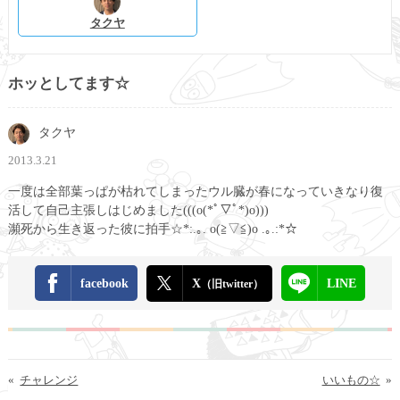
タクヤ
ホッとしてます☆
タクヤ
2013.3.21
一度は全部葉っぱが枯れてしまったウル臓が春になっていきなり復
活して自己主張しはじめました(((o(*ﾟ▽ﾟ*)o)))
瀕死から生き返った彼に拍手☆*:.｡. o(≧▽≦)o .｡.:*☆
facebook
X
LINE
（旧twitter）
«
チャレンジ
いいもの☆
»