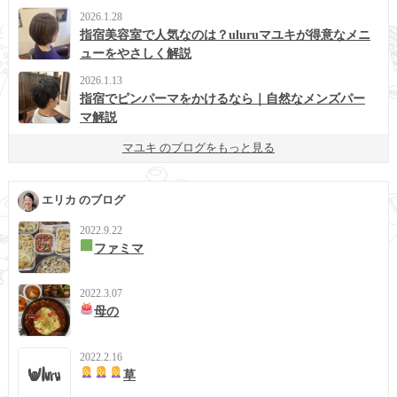
2026.1.28
指宿美容室で人気なのは？uluruマユキが得意なメニ
ューをやさしく解説
2026.1.13
指宿でピンパーマをかけるなら｜自然なメンズパー
マ解説
マユキ のブログをもっと見る
エリカ のブログ
2022.9.22
ファミマ
2022.3.07
母の
2022.2.16
草