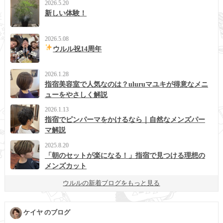
2026.5.20
新しい体験！
2026.5.08
ウルル祝14周年
2026.1.28
指宿美容室で人気なのは？uluruマユキが得意なメニ
ューをやさしく解説
2026.1.13
指宿でピンパーマをかけるなら｜自然なメンズパー
マ解説
2025.8.20
「朝のセットが楽になる！」指宿で見つける理想の
メンズカット
ウルルの新着ブログをもっと見る
ケイヤ のブログ