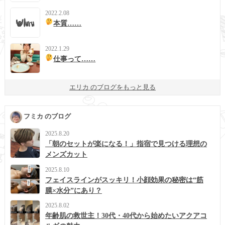
2022.2.08
本質……
2022.1.29
仕事って……
エリカ のブログをもっと見る
フミカ のブログ
2025.8.20
「朝のセットが楽になる！」指宿で見つける理想の
メンズカット
2025.8.10
フェイスラインがスッキリ！小顔効果の秘密は“筋
膜×水分”にあり？
2025.8.02
年齢肌の救世主！30代・40代から始めたいアクアコ