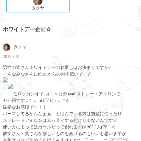
タクヤ
ホワイトデー企画☆
タクヤ
2013.3.01
男性の皆さんホワイトデーのお返しはお決まりですか?
そんなみなさんにuluruからのお手伝いです☆
モロッカンオイル(１ヶ月分)and ストレートアイロンで
4725円です☆*:.｡. o(≧▽≦)o .｡.:*☆
破格なお値段です！！！
パーマしてるからなぁぁ…と悩んでいる方は前髪に使ったり
ストレートアイロンは真っ直ぐするだけじゃないんです☆
使い方によってはカールだって創れます(=´∀｀)人(´∀｀=)
彼女さん・奥さんが欲しいものをあげるのもいいと思いますが
今年は自分で決めてあげてみませんか*･゜ﾟ･*:.｡..｡.:*･'(*ﾟ▽ﾟ*)’･