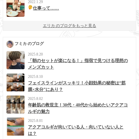
2022.1.29
仕事って……
エリカ のブログをもっと見る
フミカ のブログ
2025.8.20
「朝のセットが楽になる！」指宿で見つける理想の
メンズカット
2025.8.10
フェイスラインがスッキリ！小顔効果の秘密は“筋
膜×水分”にあり？
2025.8.02
年齢肌の救世主！30代・40代から始めたいアクアコ
ルギの魅力
2025.8.01
アクアコルギが向いている人・向いていない人と
は？