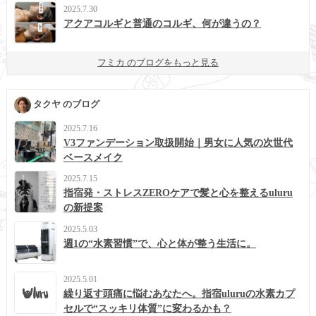
2025.7.30
アクアコルギと普通のコルギ、何が違うの？
フミカ のブログをもっと見る
タクヤ のブログ
2025.7.16
V3ファンデーション取扱開始｜男女に人気の次世代
ベースメイク
2025.7.15
指宿発・ストレスZEROケアで髪と心を整えるuluru
の新提案
2025.5.03
週1の“水素習慣”で、心と体が整う生活に。
2025.5.01
繰り返す頭痛に悩むあなたへ。指宿uluruの水素カプ
セルで“スッキリ体質”に変わるかも？