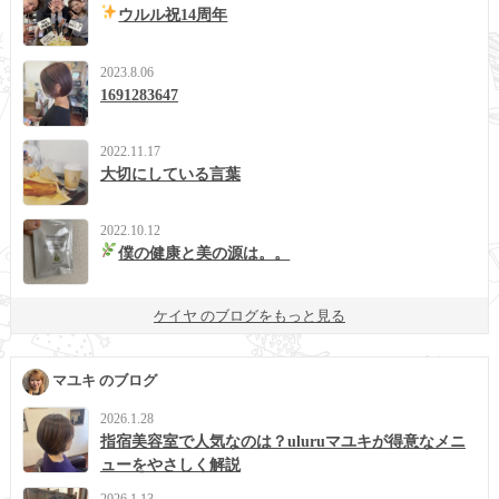
ウルル祝14周年
2023.8.06
1691283647
2022.11.17
大切にしている言葉
2022.10.12
僕の健康と美の源は。。
ケイヤ のブログをもっと見る
マユキ のブログ
2026.1.28
指宿美容室で人気なのは？uluruマユキが得意なメニ
ューをやさしく解説
2026.1.13