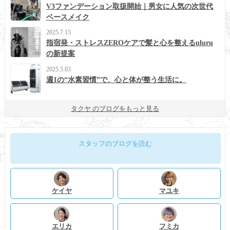
V3ファンデーション取扱開始｜男女に人気の次世代
ベースメイク
2025.7.15
指宿発・ストレスZEROケアで髪と心を整えるuluru
の新提案
2025.5.03
週1の“水素習慣”で、心と体が整う生活に。
タクヤ のブログをもっと見る
スタッフのブログを読む
ケイヤ
マユキ
エリカ
フミカ