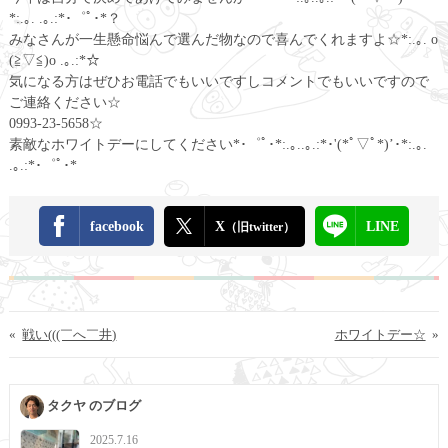
*:.｡. .｡.:*･゜ﾟ･*？
みなさんが一生懸命悩んで選んだ物なので喜んでくれますよ☆*:.｡. o
(≧▽≦)o .｡.:*☆
気になる方はぜひお電話でもいいですしコメントでもいいですので
ご連絡ください☆
0993-23-5658☆
素敵なホワイトデーにしてください*･゜ﾟ･*:.｡..｡.:*･'(*ﾟ▽ﾟ*)’･*:.｡.
.｡.:*･゜ﾟ･*
facebook
X
LINE
（旧twitter）
«
戦い(((￣へ￣井)
ホワイトデー☆
»
タクヤ のブログ
2025.7.16