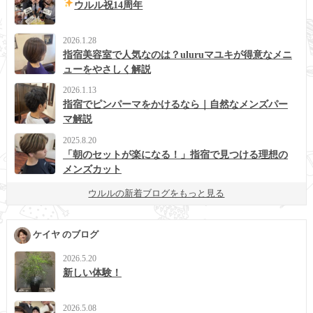
ウルル祝14周年
2026.1.28
指宿美容室で人気なのは？uluruマユキが得意なメニ
ューをやさしく解説
2026.1.13
指宿でピンパーマをかけるなら｜自然なメンズパー
マ解説
2025.8.20
「朝のセットが楽になる！」指宿で見つける理想の
メンズカット
ウルルの新着ブログをもっと見る
ケイヤ のブログ
2026.5.20
新しい体験！
2026.5.08