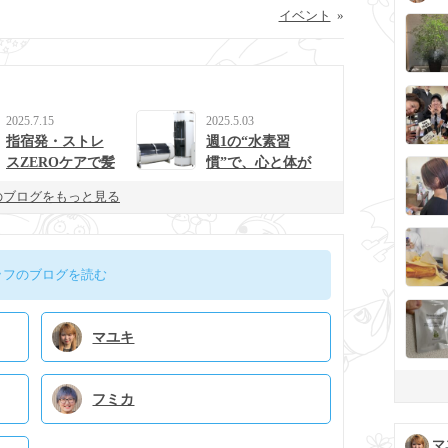
イベント
»
2025.7.15
2025.5.03
指宿発・ストレ
週1の“水素習
スZEROケアで髪
慣”で、心と体が
と心を整えるulur
整う生活に。
のブログをもっと見る
uの新提案
ッフのブログを読む
マユキ
フミカ
マ