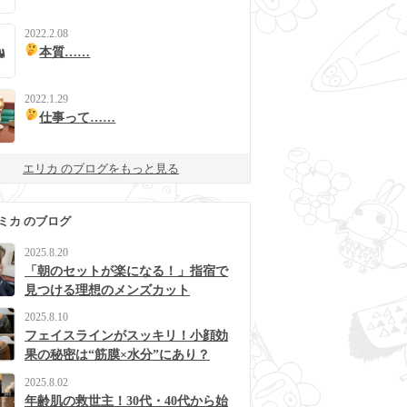
2022.2.08
本質……
2022.1.29
仕事って……
エリカ のブログをもっと見る
ミカ のブログ
2025.8.20
「朝のセットが楽になる！」指宿で
見つける理想のメンズカット
2025.8.10
フェイスラインがスッキリ！小顔効
果の秘密は“筋膜×水分”にあり？
2025.8.02
年齢肌の救世主！30代・40代から始