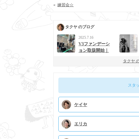
«
練習会☆
タクヤ のブログ
2025.7.16
V3ファンデーシ
ョン取扱開始｜
男女に人気の次
タクヤ 
世代ベースメイ
ク
スタ
ケイヤ
エリカ