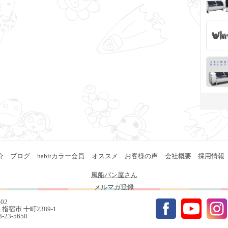
介
ブログ
habitカラー会員
オススメ
お客様の声
会社概要
採用情報
風船パン屋さん
メルマガ登録
402
指宿市 十町2389-1
93-23-5658