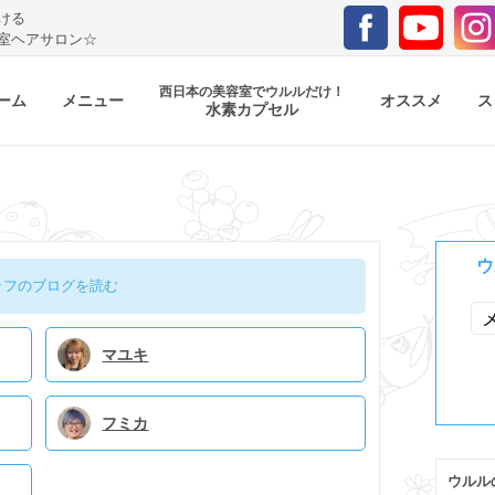
ける
室ヘアサロン☆
西日本の美容室でウルルだけ！
ーム
メニュー
オススメ
ス
水素カプセル
ウ
ッフのブログを読む
マユキ
フミカ
ウルル