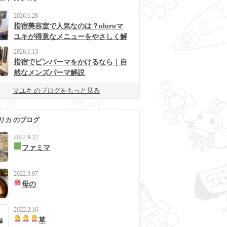
2026.1.28
指宿美容室で人気なのは？uluruマ
ユキが得意なメニューをやさしく解
説
2026.1.13
指宿でピンパーマをかけるなら｜自
然なメンズパーマ解説
マユキ のブログをもっと見る
リカ のブログ
2022.9.22
ファミマ
2022.3.07
母の
2022.2.16
草