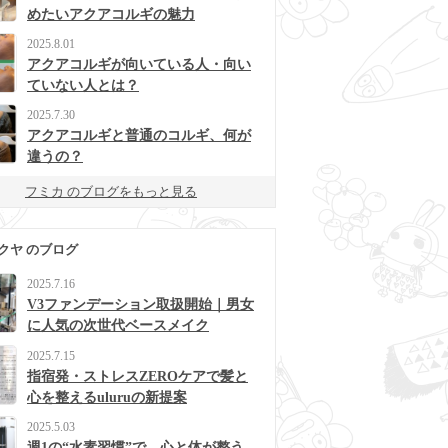
めたいアクアコルギの魅力
2025.8.01
アクアコルギが向いている人・向い
ていない人とは？
2025.7.30
アクアコルギと普通のコルギ、何が
違うの？
フミカ のブログをもっと見る
クヤ のブログ
2025.7.16
V3ファンデーション取扱開始｜男女
に人気の次世代ベースメイク
2025.7.15
指宿発・ストレスZEROケアで髪と
心を整えるuluruの新提案
2025.5.03
週1の“水素習慣”で、心と体が整う