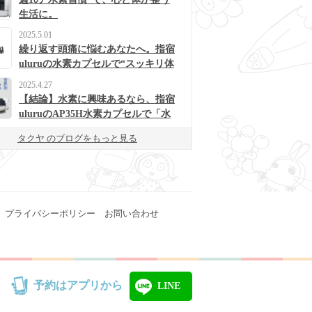
生活に。
2025.5.01
繰り返す頭痛に悩むあなたへ。指宿
uluruの水素カプセルで“スッキリ体
質”に変わるかも？
2025.4.27
【結論】水素に興味あるなら、指宿
uluruのAP35H水素カプセルで「水
素浴」体験してみて！
タクヤ のブログをもっと見る
プライバシーポリシー
お問い合わせ
予約はアプリから
LINE