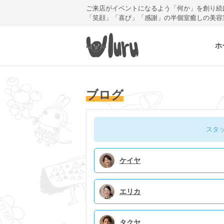
ご来店がイベントになるよう「何か」を創り続
「笑顔」「喜び」「感謝」の半個室癒しの美容
ホ
ブログ
スタ
ケイヤ
エリカ
タクヤ