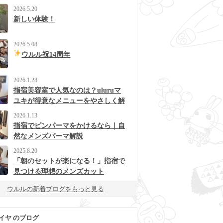
2026.5.20
新しい体験！
2026.5.08
ウルル祝14周年
2026.1.28
指宿美容室で人気なのは？uluruマ
ユキが得意なメニューをやさしく解
説
2026.1.13
指宿でピンパーマをかけるなら｜自
然なメンズパーマ解説
2025.8.20
「朝のセットが楽になる！」指宿で
見つける理想のメンズカット
ウルルの新着ブログをもっと見る
イヤ のブログ