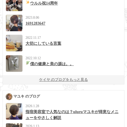
ウルル祝14周年
2023.8.06
1691283647
2022.11.17
大切にしている言葉
2022.10.12
僕の健康と美の源は。。
ケイヤ のブログをもっと見る
マユキ のブログ
2026.1.28
指宿美容室で人気なのは？uluruマユキが得意なメニ
ューをやさしく解説
2026.1.13