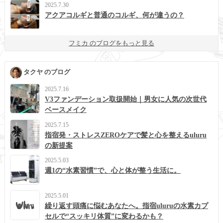
2025.7.30
アクアコルギと普通のコルギ、何が違うの？
フミカ のブログをもっと見る
タクヤ のブログ
2025.7.16
V3ファンデーション取扱開始｜男女に人気の次世代
ベースメイク
2025.7.15
指宿発・ストレスZEROケアで髪と心を整えるuluru
の新提案
2025.5.03
週1の“水素習慣”で、心と体が整う生活に。
2025.5.01
繰り返す頭痛に悩むあなたへ。指宿uluruの水素カプ
セルで“スッキリ体質”に変わるかも？