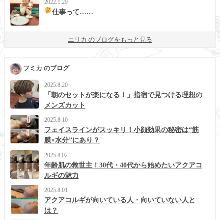
2022.1.29
仕事って……
エリカ のブログをもっと見る
フミカ のブログ
2025.8.20
「朝のセットが楽になる！」指宿で見つける理想の
メンズカット
2025.8.10
フェイスラインがスッキリ！小顔効果の秘密は“筋
膜×水分”にあり？
2025.8.02
年齢肌の救世主！30代・40代から始めたいアクアコ
ルギの魅力
2025.8.01
アクアコルギが向いている人・向いていない人と
は？