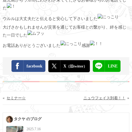
鹿児島からウルルにわざわざ来てくださるお客様からのお電話でし
た
ウルルは大丈夫だと伝えると安心して下さいました
大げさかもしれませんが災害を通じてお客様との繋がり、絆を感じ
た一日でした
お電話ありがとうございました
感謝
facebook
X
LINE
（旧twitter）
«
セミナー☆
ニュウフェイス到着！！
»
タクヤ のブログ
2025.7.16