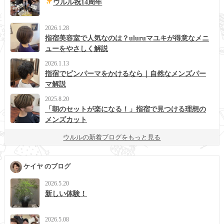
ウルル祝14周年
2026.1.28
指宿美容室で人気なのは？uluruマユキが得意なメニ
ューをやさしく解説
2026.1.13
指宿でピンパーマをかけるなら｜自然なメンズパー
マ解説
2025.8.20
「朝のセットが楽になる！」指宿で見つける理想の
メンズカット
ウルルの新着ブログをもっと見る
ケイヤ のブログ
2026.5.20
新しい体験！
2026.5.08