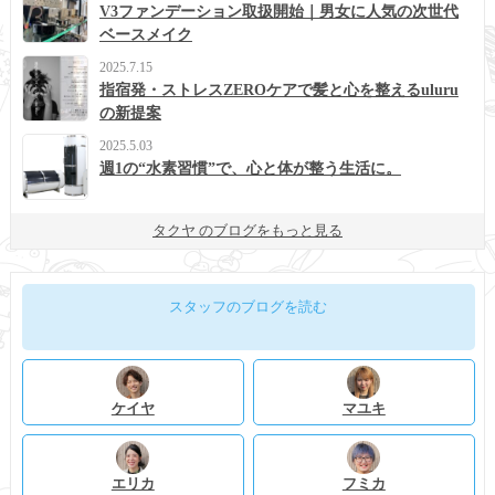
V3ファンデーション取扱開始｜男女に人気の次世代
ベースメイク
2025.7.15
指宿発・ストレスZEROケアで髪と心を整えるuluru
の新提案
2025.5.03
週1の“水素習慣”で、心と体が整う生活に。
タクヤ のブログをもっと見る
スタッフのブログを読む
ケイヤ
マユキ
エリカ
フミカ