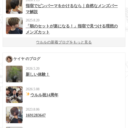
指宿でピンパーマをかけるなら｜自然なメンズパー
マ解説
2025.8.20
「朝のセットが楽になる！」指宿で見つける理想の
メンズカット
ウルルの新着ブログをもっと見る
ケイヤ のブログ
2026.5.20
新しい体験！
2026.5.08
ウルル祝14周年
2023.8.06
1691283647