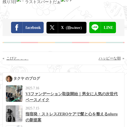
残り3日
ラストスパートだぁ
facebook
X
LINE
（旧twitter）
«
こびと。。。
ハッピーな朝
»
タクヤ のブログ
2025.7.16
V3ファンデーション取扱開始｜男女に人気の次世代
ベースメイク
2025.7.15
指宿発・ストレスZEROケアで髪と心を整えるuluru
の新提案