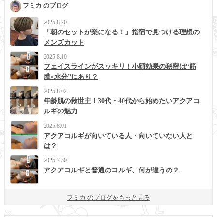
フミカ のブログ
2025.8.20
「朝のセットが楽になる！」指宿で見つける理想の
メンズカット
2025.8.10
フェイスラインがスッキリ！小顔効果の秘密は“筋
膜×水分”にあり？
2025.8.02
年齢肌の救世主！30代・40代から始めたいアクアコ
ルギの魅力
2025.8.01
アクアコルギが向いている人・向いていない人と
は？
2025.7.30
アクアコルギと普通のコルギ、何が違うの？
フミカ のブログをもっと見る