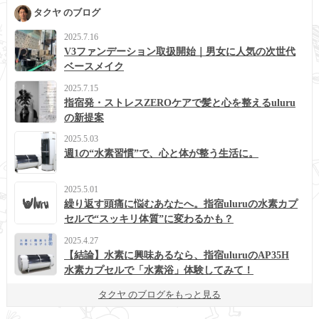
タクヤ のブログ
2025.7.16
V3ファンデーション取扱開始｜男女に人気の次世代
ベースメイク
2025.7.15
指宿発・ストレスZEROケアで髪と心を整えるuluru
の新提案
2025.5.03
週1の“水素習慣”で、心と体が整う生活に。
2025.5.01
繰り返す頭痛に悩むあなたへ。指宿uluruの水素カプ
セルで“スッキリ体質”に変わるかも？
2025.4.27
【結論】水素に興味あるなら、指宿uluruのAP35H
水素カプセルで「水素浴」体験してみて！
タクヤ のブログをもっと見る