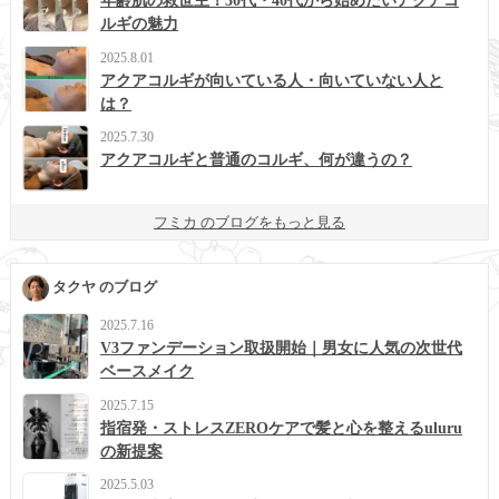
年齢肌の救世主！30代・40代から始めたいアクアコ
ルギの魅力
2025.8.01
アクアコルギが向いている人・向いていない人と
は？
2025.7.30
アクアコルギと普通のコルギ、何が違うの？
フミカ のブログをもっと見る
タクヤ のブログ
2025.7.16
V3ファンデーション取扱開始｜男女に人気の次世代
ベースメイク
2025.7.15
指宿発・ストレスZEROケアで髪と心を整えるuluru
の新提案
2025.5.03