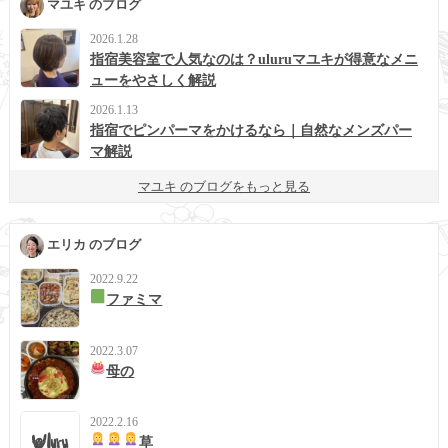
マユキ のブログ
2026.1.28
指宿美容室で人気なのは？uluruマユキが得意なメニ
ューをやさしく解説
2026.1.13
指宿でピンパーマをかけるなら｜自然なメンズパー
マ解説
マユキ のブログをもっと見る
エリカ のブログ
2022.9.22
ファミマ
2022.3.07
母の
2022.2.16
草