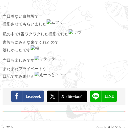
当日着ない白無垢で
撮影させてもらいました
私の中で1番ワクワクした撮影でした
家族もにみんな来てくれたので
嬉しかったです
当日も楽しみです
またまたプライベートな
日記ですみません
facebook
X
LINE
（旧twitter）
«
友☆
☆一ヶ月記念☆
»