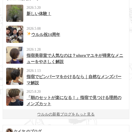
2026.5.20
新しい体験！
2026.5.08
ウルル祝14周年
2026.1.28
指宿美容室で人気なのは？uluruマユキが得意なメニ
ューをやさしく解説
2026.1.13
指宿でピンパーマをかけるなら｜自然なメンズパー
マ解説
2025.8.20
「朝のセットが楽になる！」指宿で見つける理想の
メンズカット
ウルルの新着ブログをもっと見る
ケイヤ のブログ