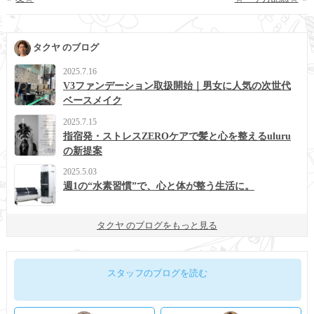
タクヤ のブログ
2025.7.16
V3ファンデーション取扱開始｜男女に人気の次世代
ベースメイク
2025.7.15
指宿発・ストレスZEROケアで髪と心を整えるuluru
の新提案
2025.5.03
週1の“水素習慣”で、心と体が整う生活に。
タクヤ のブログをもっと見る
スタッフのブログを読む