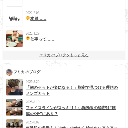
2022.2.08
本質……
2022.1.29
仕事って……
エリカ のブログをもっと見る
フミカ のブログ
2025.8.20
「朝のセットが楽になる！」指宿で見つける理想の
メンズカット
2025.8.10
フェイスラインがスッキリ！小顔効果の秘密は“筋
膜×水分”にあり？
2025.8.02