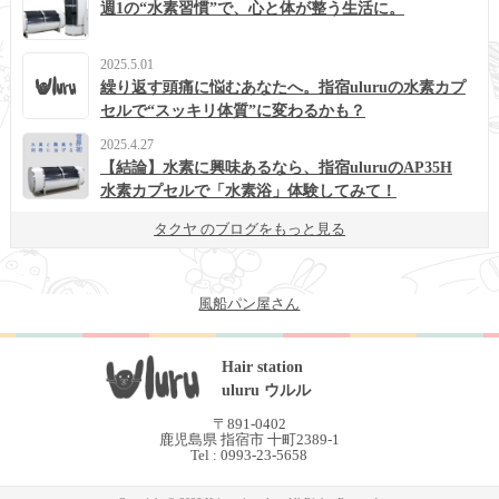
週1の“水素習慣”で、心と体が整う生活に。
2025.5.01
繰り返す頭痛に悩むあなたへ。指宿uluruの水素カプ
セルで“スッキリ体質”に変わるかも？
2025.4.27
【結論】水素に興味あるなら、指宿uluruのAP35H
水素カプセルで「水素浴」体験してみて！
タクヤ のブログをもっと見る
風船パン屋さん
Hair station
uluru ウルル
〒891-0402
鹿児島県 指宿市 十町2389-1
Tel : 0993-23-5658