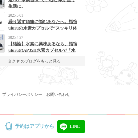
生活に。
2025.5.01
繰り返す頭痛に悩むあなたへ。指宿
uluruの水素カプセルで“スッキリ体
質”に変わるかも？
2025.4.27
【結論】水素に興味あるなら、指宿
uluruのAP35H水素カプセルで「水
素浴」体験してみて！
タクヤ のブログをもっと見る
プライバシーポリシー
お問い合わせ
予約はアプリから
LINE