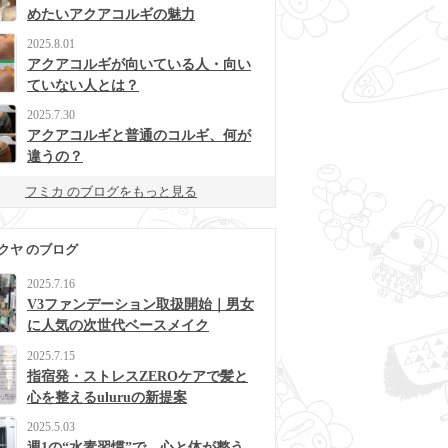
めたいアクアコルギの魅力
2025.8.01
アクアコルギが向いている人・向い
ていない人とは？
2025.7.30
アクアコルギと普通のコルギ、何が
違うの？
フミカ のブログをもっと見る
クヤ のブログ
2025.7.16
V3ファンデーション取扱開始｜男女
に人気の次世代ベースメイク
2025.7.15
指宿発・ストレスZEROケアで髪と
心を整えるuluruの新提案
2025.5.03
週1の“水素習慣”で、心と体が整う