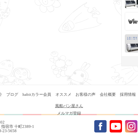
介
ブログ
habitカラー会員
オススメ
お客様の声
会社概要
採用情報
風船パン屋さん
メルマガ登録
402
指宿市 十町2389-1
93-23-5658