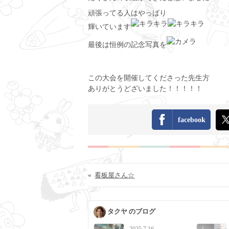
頑張ってる人はやっぱり
輝いています
最後は恒例の記念写真を
この大会を開催してくださった先生方
ありがとうどざいました！！！！！
facebook
«
看板屋さん☆
タクヤ のブログ
2025.7.16