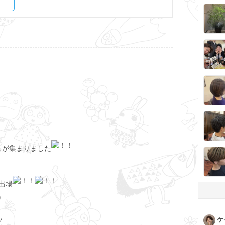
ちが集まりました
出場
り
ケ