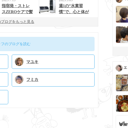
指宿発・ストレ
週1の“水素習
スZEROケアで髪
慣”で、心と体が
と心を整えるulur
整う生活に。
のブログをもっと見る
uの新提案
ッフのブログを読む
マユキ
エ
フミカ