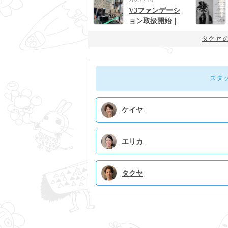
V3ファンデーシ
ョン取扱開始｜
男女に人気の次
タクヤ 
世代ベースメイ
ク
スタ
ケイヤ
エリカ
タクヤ