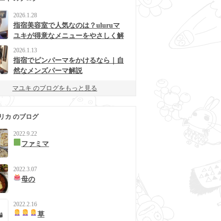
2026.1.28
指宿美容室で人気なのは？uluruマ
ユキが得意なメニューをやさしく解
説
2026.1.13
指宿でピンパーマをかけるなら｜自
然なメンズパーマ解説
マユキ のブログをもっと見る
リカ のブログ
2022.9.22
ファミマ
2022.3.07
母の
2022.2.16
草