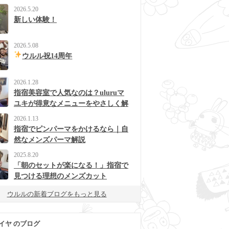
2026.5.20
新しい体験！
2026.5.08
ウルル祝14周年
2026.1.28
指宿美容室で人気なのは？uluruマ
ユキが得意なメニューをやさしく解
説
2026.1.13
指宿でピンパーマをかけるなら｜自
然なメンズパーマ解説
2025.8.20
「朝のセットが楽になる！」指宿で
見つける理想のメンズカット
ウルルの新着ブログをもっと見る
イヤ のブログ