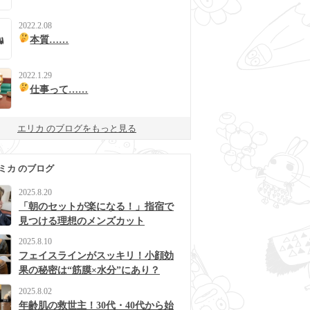
2022.2.08
本質……
2022.1.29
仕事って……
エリカ のブログをもっと見る
ミカ のブログ
2025.8.20
「朝のセットが楽になる！」指宿で
見つける理想のメンズカット
2025.8.10
フェイスラインがスッキリ！小顔効
果の秘密は“筋膜×水分”にあり？
2025.8.02
年齢肌の救世主！30代・40代から始