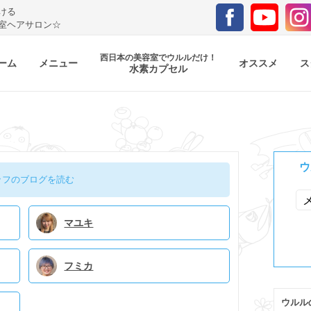
ける
室ヘアサロン☆
西日本の美容室でウルルだけ！
ーム
メニュー
オススメ
ス
水素カプセル
ウ
ッフのブログを読む
マユキ
フミカ
ウルル