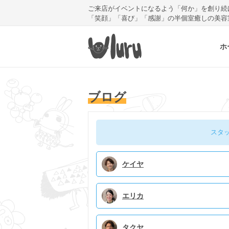
ご来店がイベントになるよう「何か」を創り続
「笑顔」「喜び」「感謝」の半個室癒しの美容
ホ
ブログ
スタ
ケイヤ
エリカ
タクヤ