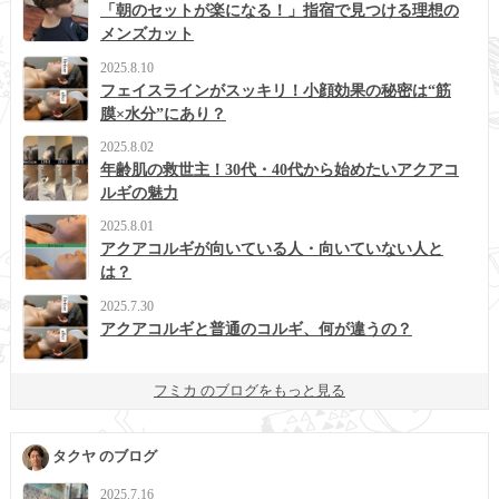
「朝のセットが楽になる！」指宿で見つける理想の
メンズカット
2025.8.10
フェイスラインがスッキリ！小顔効果の秘密は“筋
膜×水分”にあり？
2025.8.02
年齢肌の救世主！30代・40代から始めたいアクアコ
ルギの魅力
2025.8.01
アクアコルギが向いている人・向いていない人と
は？
2025.7.30
アクアコルギと普通のコルギ、何が違うの？
フミカ のブログをもっと見る
タクヤ のブログ
2025.7.16