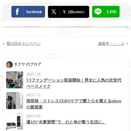
facebook
X
LINE
（旧twitter）
«
母の日キャンペーン
成長中・・・☆
»
タクヤ のブログ
2025.7.16
V3ファンデーション取扱開始｜男女に人気の次世代
ベースメイク
2025.7.15
指宿発・ストレスZEROケアで髪と心を整えるuluru
の新提案
2025.5.03
週1の“水素習慣”で、心と体が整う生活に。