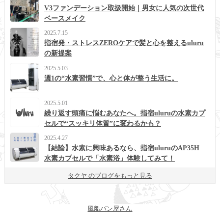
V3ファンデーション取扱開始｜男女に人気の次世代
ベースメイク
2025.7.15
指宿発・ストレスZEROケアで髪と心を整えるuluru
の新提案
2025.5.03
週1の“水素習慣”で、心と体が整う生活に。
2025.5.01
繰り返す頭痛に悩むあなたへ。指宿uluruの水素カプ
セルで“スッキリ体質”に変わるかも？
2025.4.27
【結論】水素に興味あるなら、指宿uluruのAP35H
水素カプセルで「水素浴」体験してみて！
タクヤ のブログをもっと見る
風船パン屋さん