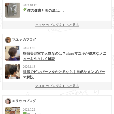
2022.10.12
僕の健康と美の源は。。
ケイヤ のブログをもっと見る
マユキ のブログ
2026.1.28
指宿美容室で人気なのは？uluruマユキが得意なメニ
ューをやさしく解説
2026.1.13
指宿でピンパーマをかけるなら｜自然なメンズパー
マ解説
マユキ のブログをもっと見る
エリカ のブログ
2022.9.22