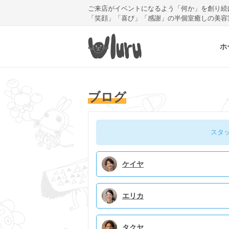
ご来店がイベントになるよう「何か」を創り続
「笑顔」「喜び」「感謝」の半個室癒しの美容
ホ
ブログ
スタ
ケイヤ
エリカ
タクヤ