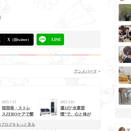
X
LINE
（旧twitter）
アシメパーマ
»
2025.7.15
2025.5.03
指宿発・ストレ
週1の“水素習
スZEROケアで髪
慣”で、心と体が
と心を整えるulur
整う生活に。
のブログをもっと見る
uの新提案
マ