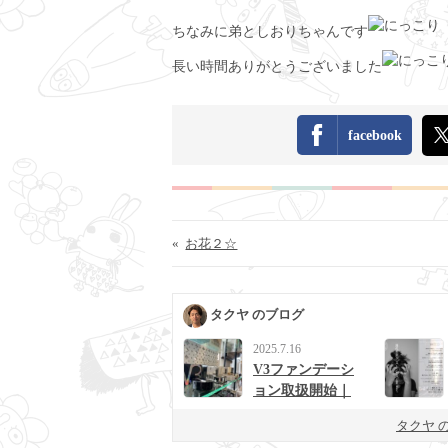
ちなみに弟としおりちゃんです
長い時間ありがとうございました
facebook
«
お花２☆
タクヤ のブログ
2025.7.16
V3ファンデーシ
ョン取扱開始｜
男女に人気の次
タクヤ 
世代ベースメイ