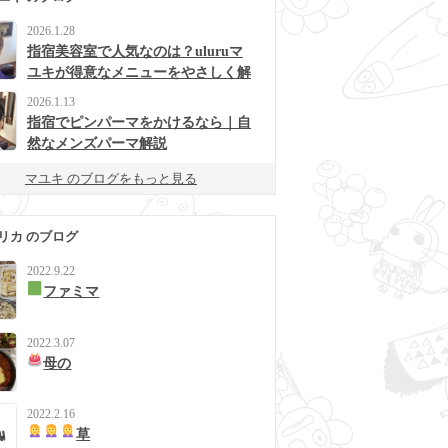
2026.1.28
指宿美容室で人気なのは？uluruマ
ユキが得意なメニューをやさしく解
説
2026.1.13
指宿でピンパーマをかけるなら｜自
然なメンズパーマ解説
マユキ のブログをもっと見る
リカ のブログ
2022.9.22
ファミマ
2022.3.07
母の
2022.2.16
草