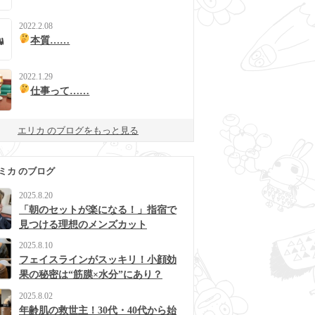
2022.2.08
本質……
2022.1.29
仕事って……
エリカ のブログをもっと見る
ミカ のブログ
2025.8.20
「朝のセットが楽になる！」指宿で
見つける理想のメンズカット
2025.8.10
フェイスラインがスッキリ！小顔効
果の秘密は“筋膜×水分”にあり？
2025.8.02
年齢肌の救世主！30代・40代から始