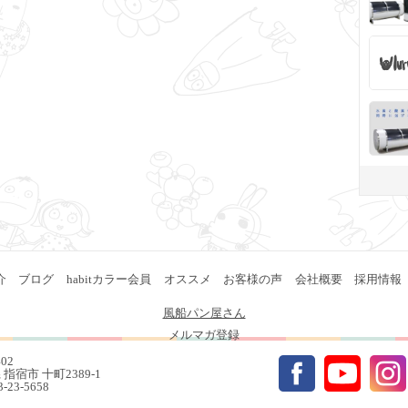
介
ブログ
habitカラー会員
オススメ
お客様の声
会社概要
採用情報
風船パン屋さん
メルマガ登録
402
指宿市 十町2389-1
93-23-5658