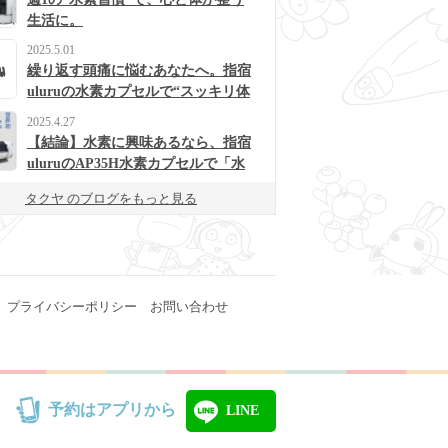
生活に。
2025.5.01
繰り返す頭痛に悩むあなたへ。指宿
uluruの水素カプセルで“スッキリ体
質”に変わるかも？
2025.4.27
【結論】水素に興味あるなら、指宿
uluruのAP35H水素カプセルで「水
素浴」体験してみて！
タクヤ のブログをもっと見る
プライバシーポリシー
お問い合わせ
予約はアプリから
LINE