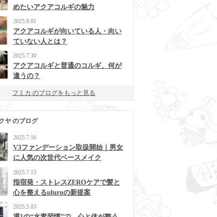
めたいアクアコルギの魅力
2025.8.01
アクアコルギが向いている人・向い
ていない人とは？
2025.7.30
アクアコルギと普通のコルギ、何が
違うの？
フミカ のブログをもっと見る
クヤ のブログ
2025.7.16
V3ファンデーション取扱開始｜男女
に人気の次世代ベースメイク
2025.7.15
指宿発・ストレスZEROケアで髪と
心を整えるuluruの新提案
2025.5.03
週1の“水素習慣”で、心と体が整う