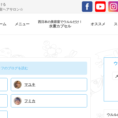
ける
室ヘアサロン☆
西日本の美容室でウルルだけ！
ーム
メニュー
オススメ
ス
水素カプセル
ウ
ッフのブログを読む
マユキ
フミカ
ウルル