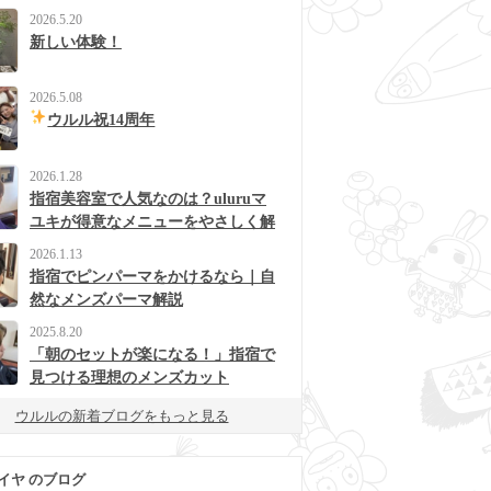
2026.5.20
新しい体験！
2026.5.08
ウルル祝14周年
2026.1.28
指宿美容室で人気なのは？uluruマ
ユキが得意なメニューをやさしく解
説
2026.1.13
指宿でピンパーマをかけるなら｜自
然なメンズパーマ解説
2025.8.20
「朝のセットが楽になる！」指宿で
見つける理想のメンズカット
ウルルの新着ブログをもっと見る
イヤ のブログ