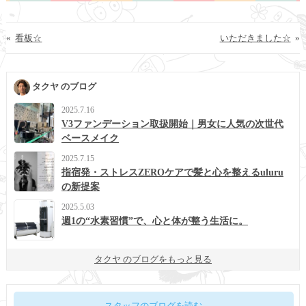
«
看板☆
いただきました☆
»
タクヤ のブログ
2025.7.16
V3ファンデーション取扱開始｜男女に人気の次世代
ベースメイク
2025.7.15
指宿発・ストレスZEROケアで髪と心を整えるuluru
の新提案
2025.5.03
週1の“水素習慣”で、心と体が整う生活に。
タクヤ のブログをもっと見る
スタッフのブログを読む