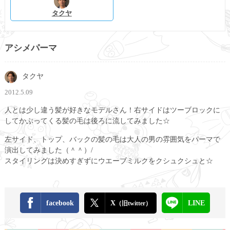
タクヤ
アシメパーマ
タクヤ
2012.5.09
人とは少し違う髪が好きなモデルさん！右サイドはツーブロックに
してかぶってくる髪の毛は後ろに流してみました☆
左サイド、トップ、バックの髪の毛は大人の男の雰囲気をパーマで
演出してみました（＾＾）/
スタイリングは決めすぎずにウエーブミルクをクシュクシュと☆
facebook
X
LINE
（旧twitter）