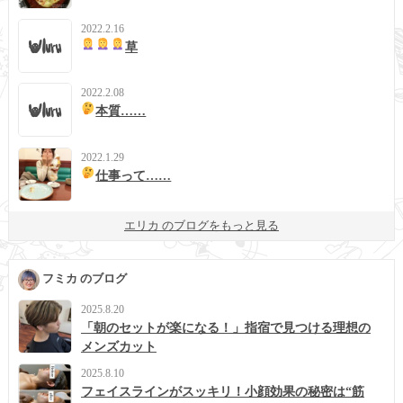
2022.2.16
草
2022.2.08
本質……
2022.1.29
仕事って……
エリカ のブログをもっと見る
フミカ のブログ
2025.8.20
「朝のセットが楽になる！」指宿で見つける理想の
メンズカット
2025.8.10
フェイスラインがスッキリ！小顔効果の秘密は“筋