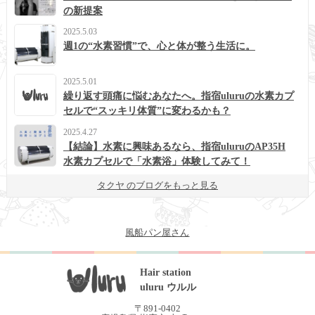
の新提案
2025.5.03
週1の“水素習慣”で、心と体が整う生活に。
2025.5.01
繰り返す頭痛に悩むあなたへ。指宿uluruの水素カプ
セルで“スッキリ体質”に変わるかも？
2025.4.27
【結論】水素に興味あるなら、指宿uluruのAP35H
水素カプセルで「水素浴」体験してみて！
タクヤ のブログをもっと見る
風船パン屋さん
Hair station
uluru ウルル
〒891-0402